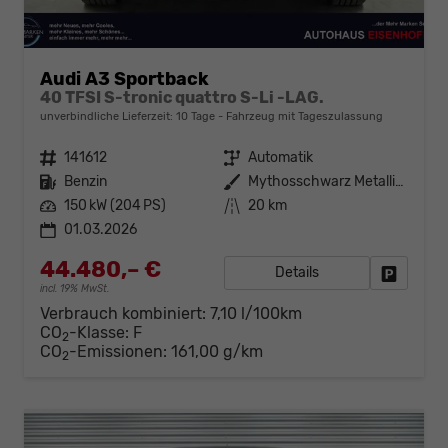
Audi A3 Sportback
40 TFSI S-tronic quattro S-Li -LAG.
unverbindliche Lieferzeit:
10 Tage
Fahrzeug mit Tageszulassung
Fahrzeugnr.
141612
Getriebe
Automatik
Kraftstoff
Benzin
Außenfarbe
Mythosschwarz Metallic (0E)
Leistung
150 kW (204 PS)
Kilometerstand
20 km
01.03.2026
44.480,– €
Details
Fahrzeug
incl. 19% MwSt.
Verbrauch kombiniert:
7,10 l/100km
CO
-Klasse:
F
2
CO
-Emissionen:
161,00 g/km
2