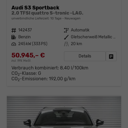
Audi S3 Sportback
2,0 TFSI quattro S-tronic -LAG.
unverbindliche Lieferzeit:
10 Tage
Neuwagen
Fahrzeugnr.
142437
Getriebe
Automatik
Kraftstoff
Benzin
Außenfarbe
Gletscherweiß Metallic (2Y)
Leistung
245 kW (333 PS)
Kilometerstand
20 km
50.945,– €
Details
Fahrzeug
incl. 19% MwSt.
Verbrauch kombiniert:
8,40 l/100km
CO
-Klasse:
G
2
CO
-Emissionen:
192,00 g/km
2