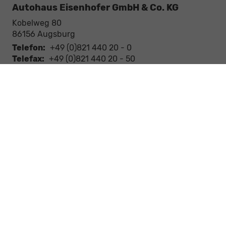
Autohaus Eisenhofer GmbH & Co. KG
Kobelweg 80
86156
Augsburg
Telefon:
+49 (0)821 440 20 - 0
Telefax:
+49 (0)821 440 20 - 50
E-Mail:
info@autohaus-eisenhofer.de
Verkauf
Mo - Fr: 08.00 - 18.00 Uhr
Sa: 09.00 - 12.30 Uhr
Kundendienst / Service
Mo - Fr: 07.15 - 18.00 Uhr
Sa: 09.00 - 12.30 Uhr
Werkstatt / Service