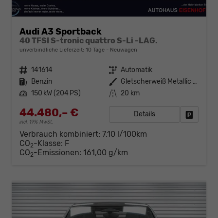
Audi A3 Sportback
40 TFSI S-tronic quattro S-Li -LAG.
unverbindliche Lieferzeit:
10 Tage
Neuwagen
Fahrzeugnr.
141614
Getriebe
Automatik
Kraftstoff
Benzin
Außenfarbe
Gletscherweiß Metallic (2Y)
Leistung
150 kW (204 PS)
Kilometerstand
20 km
44.480,– €
Details
Fahrzeug
incl. 19% MwSt.
Verbrauch kombiniert:
7,10 l/100km
CO
-Klasse:
F
2
CO
-Emissionen:
161,00 g/km
2