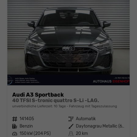
Audi A3 Sportback
40 TFSI S-tronic quattro S-Li -LAG.
unverbindliche Lieferzeit:
10 Tage
Fahrzeug mit Tageszulassung
Fahrzeugnr.
141405
Getriebe
Automatik
Kraftstoff
Benzin
Außenfarbe
Daytonagrau Metallic (6Y)
Leistung
150 kW (204 PS)
Kilometerstand
20 km