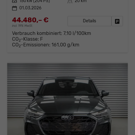
Leistung
150 kW (204 PS)
Kilometerstand
20 km
01.03.2026
44.480,– €
Details
Fahrzeug
incl. 19% MwSt.
Verbrauch kombiniert:
7,10 l/100km
CO
-Klasse:
F
2
CO
-Emissionen:
161,00 g/km
2