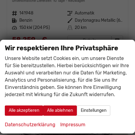
unverbindliche Lieferzeit:
10 Tage
Neuwagen
Fahrzeugnr.
141948
Getriebe
Automatik
Kraftstoff
Benzin
Außenfarbe
Daytonagrau Metallic (6Y)
Leistung
150 kW (204 PS)
Kilometerstand
20 km
58.259,– €
Details
Fahrzeug
incl. 19% MwSt.
Wir respektieren Ihre Privatsphäre
Verbrauch kombiniert:
7,20 l/100km
Unsere Website setzt Cookies ein, um unsere Dienste
CO
-Klasse:
F
2
CO
-Emissionen:
165,00 g/km
für Sie bereitzustellen. Hierbei berücksichtigen wir Ihre
2
Auswahl und verarbeiten nur die Daten für Marketing,
Analytics und Personalisierung, für die Sie uns Ihr
Einverständnis geben. Sie können Ihre Einwilligung
jederzeit mit Wirkung für die Zukunft widerrufen.
Alle akzeptieren
Alle ablehnen
Einstellungen
Datenschutzerklärung
Impressum