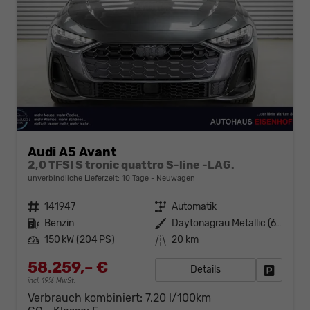
Audi A5 Avant
2,0 TFSI S tronic quattro S-line -LAG.
unverbindliche Lieferzeit:
10 Tage
Neuwagen
Fahrzeugnr.
141947
Getriebe
Automatik
Kraftstoff
Benzin
Außenfarbe
Daytonagrau Metallic (6Y)
Leistung
150 kW (204 PS)
Kilometerstand
20 km
58.259,– €
Details
Fahrzeug
incl. 19% MwSt.
Verbrauch kombiniert:
7,20 l/100km