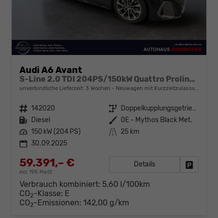
Audi A6 Avant
S-Line 2.0 TDI 204PS/150kW Quattro Proline S-Tronic 2026 +19" LM +AHK +Ambiente Paket +S-Sportfarhwerk +STH
unverbindliche Lieferzeit:
3 Wochen
Neuwagen mit Kurzzeitzulassung
Fahrzeugnr.
142020
Getriebe
Doppelkupplungsgetriebe (DSG)
Kraftstoff
Diesel
Außenfarbe
0E - Mythos Black Met.
Leistung
150 kW (204 PS)
Kilometerstand
25 km
30.09.2025
59.391,– €
Details
Fahrzeug
incl. 19% MwSt.
Verbrauch kombiniert:
5,60 l/100km
CO
-Klasse:
E
2
CO
-Emissionen:
142,00 g/km
2