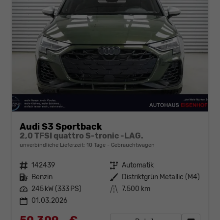
Audi S3 Sportback
2,0 TFSI quattro S-tronic -LAG.
unverbindliche Lieferzeit:
10 Tage
Gebrauchtwagen
Fahrzeugnr.
142439
Getriebe
Automatik
Kraftstoff
Benzin
Außenfarbe
Distriktgrün Metallic (M4)
Leistung
245 kW (333 PS)
Kilometerstand
7.500 km
01.03.2026