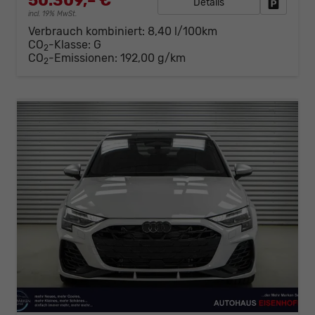
50.309,– €
Details
Fahrzeug
incl. 19% MwSt.
Verbrauch kombiniert:
8,40 l/100km
CO
-Klasse:
G
2
CO
-Emissionen:
192,00 g/km
2