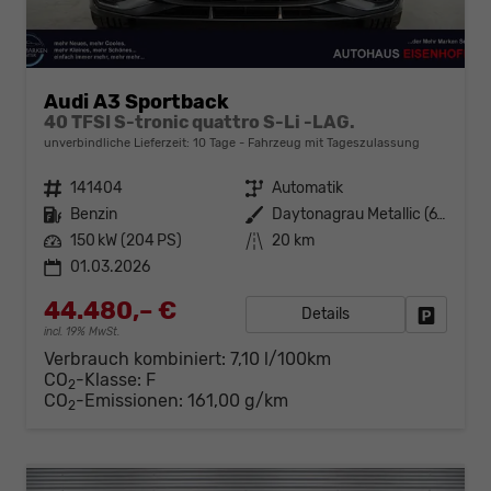
Audi A3 Sportback
40 TFSI S-tronic quattro S-Li -LAG.
unverbindliche Lieferzeit:
10 Tage
Fahrzeug mit Tageszulassung
Fahrzeugnr.
141404
Getriebe
Automatik
Kraftstoff
Benzin
Außenfarbe
Daytonagrau Metallic (6Y)
Leistung
150 kW (204 PS)
Kilometerstand
20 km
01.03.2026
44.480,– €
Details
Fahrzeug
incl. 19% MwSt.
Verbrauch kombiniert:
7,10 l/100km
CO
-Klasse:
F
2
CO
-Emissionen:
161,00 g/km
2