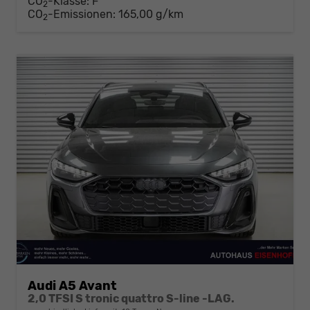
CO
-Klasse:
F
2
CO
-Emissionen:
165,00 g/km
2
Audi A5 Avant
2,0 TFSI S tronic quattro S-line -LAG.