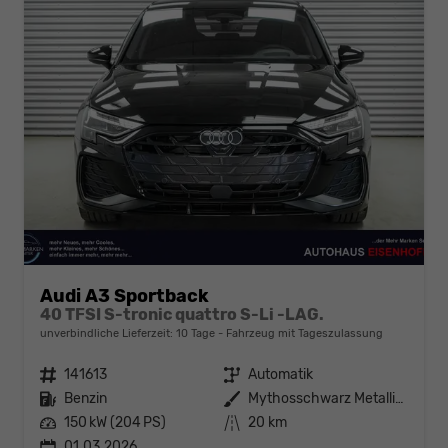
Audi A3 Sportback
40 TFSI S-tronic quattro S-Li -LAG.
unverbindliche Lieferzeit:
10 Tage
Fahrzeug mit Tageszulassung
Fahrzeugnr.
141613
Getriebe
Automatik
Kraftstoff
Benzin
Außenfarbe
Mythosschwarz Metallic (0E)
Leistung
150 kW (204 PS)
Kilometerstand
20 km
01.03.2026