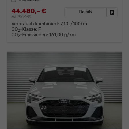
44.480,– €
Details
Fahrzeug
incl. 19% MwSt.
Verbrauch kombiniert:
7,10 l/100km
CO
-Klasse:
F
2
CO
-Emissionen:
161,00 g/km
2