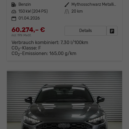
Kraftstoff
Benzin
Außenfarbe
Mythosschwarz Metallic (0E)
Leistung
150 kW (204 PS)
Kilometerstand
20 km
01.04.2026
60.274,– €
Details
Fahrzeug
incl. 19% MwSt.
Verbrauch kombiniert:
7,30 l/100km
CO
-Klasse:
F
2
CO
-Emissionen:
165,00 g/km
2