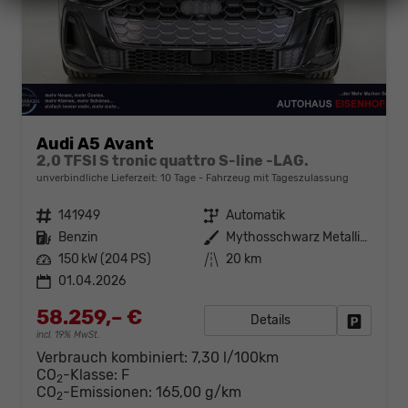
Audi A5 Avant
2,0 TFSI S tronic quattro S-line -LAG.
unverbindliche Lieferzeit:
10 Tage
Fahrzeug mit Tageszulassung
Fahrzeugnr.
141949
Getriebe
Automatik
Kraftstoff
Benzin
Außenfarbe
Mythosschwarz Metallic (0E)
Leistung
150 kW (204 PS)
Kilometerstand
20 km
01.04.2026
58.259,– €
Details
Fahrzeug
incl. 19% MwSt.
Verbrauch kombiniert:
7,30 l/100km
CO
-Klasse:
F
2
CO
-Emissionen:
165,00 g/km
2