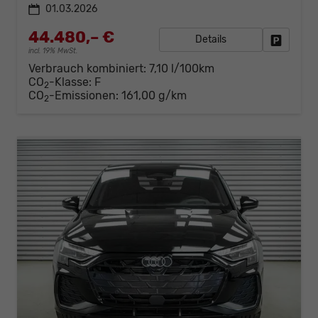
01.03.2026
44.480,– €
Details
Fahrzeug
incl. 19% MwSt.
Verbrauch kombiniert:
7,10 l/100km
CO
-Klasse:
F
2
CO
-Emissionen:
161,00 g/km
2