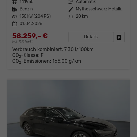
Fahrzeugnr.
141950
Getriebe
Automatik
Kraftstoff
Benzin
Außenfarbe
Mythosschwarz Metallic (0E)
Leistung
150 kW (204 PS)
Kilometerstand
20 km
01.04.2026
58.259,– €
Details
Fahrzeug
incl. 19% MwSt.
Verbrauch kombiniert:
7,30 l/100km
CO
-Klasse:
F
2
CO
-Emissionen:
165,00 g/km
2