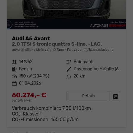
Audi A5 Avant
2,0 TFSI S tronic quattro S-line, -LAG.
unverbindliche Lieferzeit:
10 Tage
Fahrzeug mit Tageszulassung
Fahrzeugnr.
141952
Getriebe
Automatik
Kraftstoff
Benzin
Außenfarbe
Daytonagrau Metallic (6Y)
Leistung
150 kW (204 PS)
Kilometerstand
20 km
01.04.2026
60.274,– €
Details
Fahrzeug
incl. 19% MwSt.
Verbrauch kombiniert:
7,30 l/100km
CO
-Klasse:
F
2
CO
-Emissionen:
165,00 g/km
2