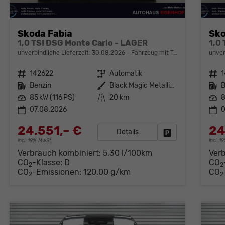
Skoda Fabia
Sko
1,0 TSI DSG Monte Carlo - LAGER
1,0
unverbindliche Lieferzeit:
30.08.2026
Fahrzeug mit Tageszulassung
unver
Fahrzeugnr.
142622
Getriebe
Automatik
Fahrzeugnr.
Kraftstoff
Benzin
Außenfarbe
Black Magic Metallic (F9R)
Kraftstoff
B
Leistung
85 kW (116 PS)
Kilometerstand
20 km
Leistung
8
07.08.2026
0
24.551,– €
24
Details
Fahrzeug parken
incl. 19% MwSt.
incl. 
Verbrauch kombiniert:
5,30 l/100km
Ver
CO
-Klasse:
D
CO
2
2
CO
-Emissionen:
120,00 g/km
CO
2
2