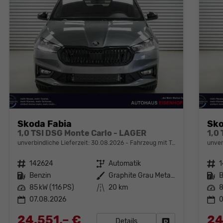
Skoda Fabia
Sko
1,0 TSI DSG Monte Carlo - LAGER
1,0
unverbindliche Lieferzeit:
30.08.2026
Fahrzeug mit Tageszulassung
unver
Fahrzeugnr.
142624
Getriebe
Automatik
Fahrzeugnr.
Kraftstoff
Benzin
Außenfarbe
Graphite Grau Metallic (5X)
Kraftstoff
B
Leistung
85 kW (116 PS)
Kilometerstand
20 km
Leistung
8
07.08.2026
0
24.551,– €
24
Details
Fahrzeug parken