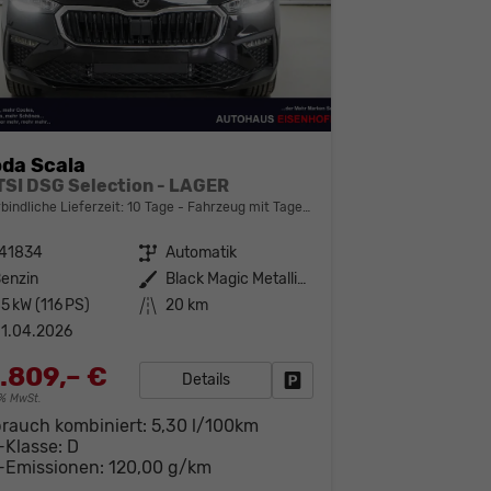
da Scala
 TSI DSG Selection - LAGER
bindliche Lieferzeit:
10 Tage
Fahrzeug mit Tageszulassung
141834
Getriebe
Automatik
enzin
Außenfarbe
Black Magic Metallic (1Z)
5 kW (116 PS)
Kilometerstand
20 km
1.04.2026
.809,– €
Details
Fahrzeug parken
19% MwSt.
brauch kombiniert:
5,30 l/100km
-Klasse:
D
-Emissionen:
120,00 g/km