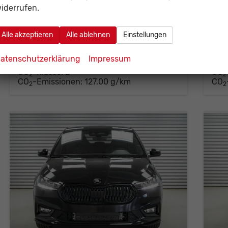
Leistung
85 kW (116 PS)
Kilometerstand
10 km
Leistung
8
iderrufen.
28.05.2026
0
Alle akzeptieren
Alle ablehnen
Einstellungen
23.916,– €
24
Details
Fahrzeug parken
incl. 19% MwSt.
incl. 
atenschutzerklärung
Impressum
Verbrauch kombiniert:
5,60 l/100km
Ver
CO
-Klasse:
D
CO
2
2
CO
-Emissionen:
127,00 g/km
CO
2
2
er Schösser
aufsberater
21/440 20 - 22
E-Mail