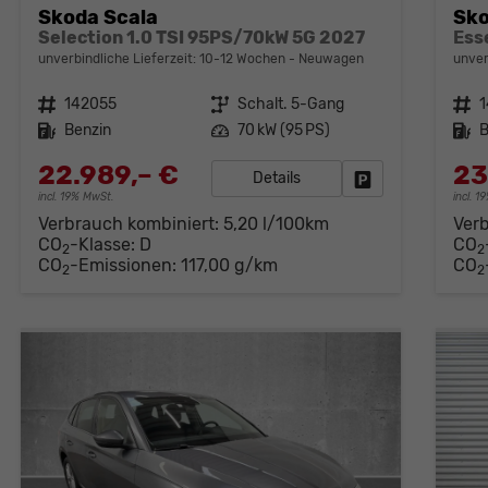
Skoda Scala
Sk
Selection 1.0 TSI 95PS/70kW 5G 2027
unverbindliche Lieferzeit: 10-12 Wochen
Neuwagen
unver
Fahrzeugnr.
142055
Getriebe
Schalt. 5-Gang
Fahrzeugnr.
Kraftstoff
Benzin
Leistung
70 kW (95 PS)
Kraftstoff
B
22.989,– €
23
Details
Fahrzeug parken
incl. 19% MwSt.
incl. 
Verbrauch kombiniert:
5,20 l/100km
Ver
CO
-Klasse:
D
CO
2
2
CO
-Emissionen:
117,00 g/km
CO
2
2