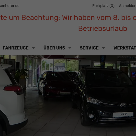
senhofer.de
Parkplatz (
0
)
Anmelde
tte um Beachtung: Wir haben vom 8. bis e
Betriebsurlaub
FAHRZEUGE
ÜBER UNS
SERVICE
WERKSTA