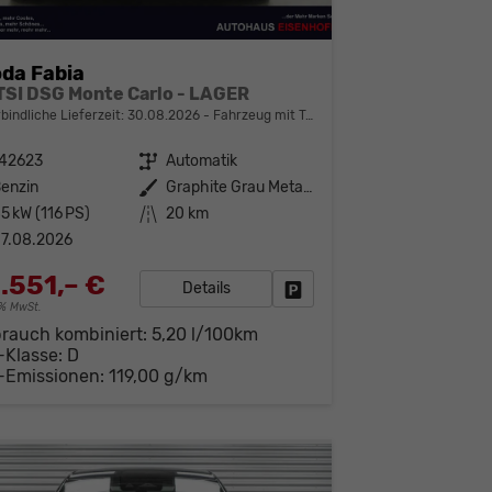
da Fabia
 TSI DSG Monte Carlo - LAGER
bindliche Lieferzeit:
30.08.2026
Fahrzeug mit Tageszulassung
142623
Getriebe
Automatik
enzin
Außenfarbe
Graphite Grau Metallic (5X)
5 kW (116 PS)
Kilometerstand
20 km
7.08.2026
.551,– €
Details
Fahrzeug parken
19% MwSt.
brauch kombiniert:
5,20 l/100km
-Klasse:
D
-Emissionen:
119,00 g/km