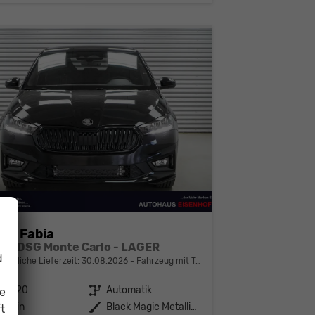
da Fabia
 TSI DSG Monte Carlo - LAGER
d
bindliche Lieferzeit:
30.08.2026
Fahrzeug mit Tageszulassung
142620
Getriebe
Automatik
ie
enzin
Außenfarbe
Black Magic Metallic (F9R)
t