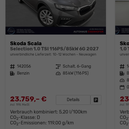
Skoda Scala
Sko
Selection 1.0 TSI 116PS/85kW 6G 2027
1,0
unverbindliche Lieferzeit: 10-12 Wochen
Neuwagen
unver
Fahrzeugnr.
142056
Getriebe
Schalt. 6-Gang
Fahrzeugnr.
Kraftstoff
Benzin
Leistung
85 kW (116 PS)
Kraftstoff
B
Leistung
8
0
23.759,– €
23
Details
Fahrzeug parken
incl. 19% MwSt.
incl. 
Verbrauch kombiniert:
5,20 l/100km
Ver
CO
-Klasse:
D
CO
2
2
CO
-Emissionen:
119,00 g/km
CO
2
2