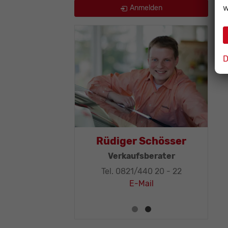
w
Anmelden
D
Thomas Mohr
Rüdig
Geschäftsleitung, KFZ-
Verk
Techniker-Meister
Tel. 08
Tel. 0821/440 20 - 32
E-Mail