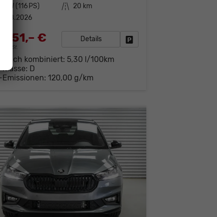
5 kW (116 PS)
Kilometerstand
20 km
7.08.2026
.551,– €
Details
Fahrzeug parken
19% MwSt.
brauch kombiniert:
5,30 l/100km
-Klasse:
D
-Emissionen:
120,00 g/km