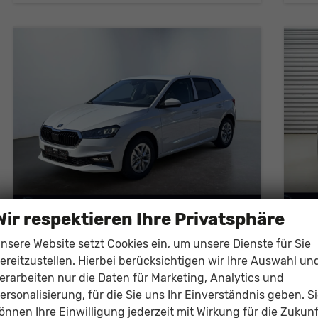
3)
Wir respektieren Ihre Privatsphäre
Skoda Fabia
Sko
nsere Website setzt Cookies ein, um unsere Dienste für Sie
Drive Plus 1.0 TSI DSG 2ZKlima AHK Apple 2 x PDC Sitzheizung 5J Garantie Kessy
1,0
ereitzustellen. Hierbei berücksichtigen wir Ihre Auswahl un
unverbindliche Lieferzeit:
10.09.2026
Neuwagen mit Tageszulassung
unver
erarbeiten nur die Daten für Marketing, Analytics und
Fahrzeugnr.
142146
Getriebe
Doppelkupplungsgetriebe (DSG)
Fahrzeugnr.
ersonalisierung, für die Sie uns Ihr Einverständnis geben. S
Kraftstoff
Benzin
Außenfarbe
Moon Weiss metallic
Kraftstoff
B
önnen Ihre Einwilligung jederzeit mit Wirkung für die Zukunf