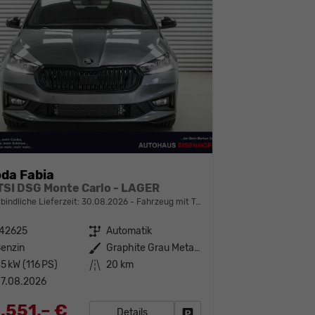
da Fabia
 TSI DSG Monte Carlo - LAGER
bindliche Lieferzeit:
30.08.2026
Fahrzeug mit Tageszulassung
142625
Getriebe
Automatik
enzin
Außenfarbe
Graphite Grau Metallic (5X)
5 kW (116 PS)
Kilometerstand
20 km
7.08.2026
.551,– €
Details
Fahrzeug parken