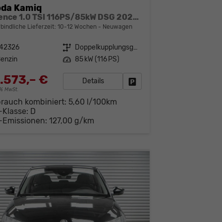
oda Kamiq
Essence 1.0 TSI 116PS/85kW DSG 2027 +SHZ
bindliche Lieferzeit: 10-12 Wochen
Neuwagen
142326
Getriebe
Doppelkupplungsgetriebe (DSG)
enzin
Leistung
85 kW (116 PS)
.573,– €
Details
Fahrzeug parken
19% MwSt.
brauch kombiniert:
5,60 l/100km
-Klasse:
D
-Emissionen:
127,00 g/km