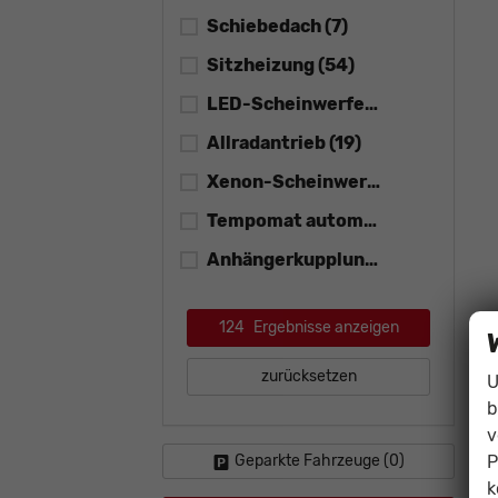
Schiebedach
(7)
Sitzheizung
(54)
LED-Scheinwerfer
(53)
Allradantrieb
(19)
Xenon-Scheinwerfer
(0)
Tempomat automatisch (ACC)
(4
Anhängerkupplung
(31)
124
Ergebnisse anzeigen
zurücksetzen
U
b
v
P
Geparkte Fahrzeuge (
0
)
k