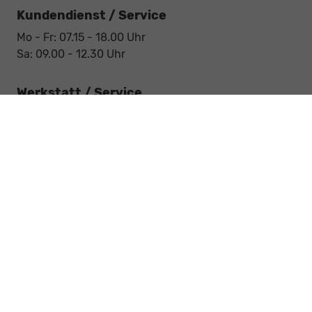
Kundendienst / Service
Mo - Fr: 07.15 - 18.00 Uhr
Sa: 09.00 - 12.30 Uhr
Werkstatt / Service
Mo - Fr: 08.00 - 12.30 Uhr
Mo - Fr: 13.30 - 17.00 Uhr
Notdienst
Sa: 09:00 - 12:30 Uhr