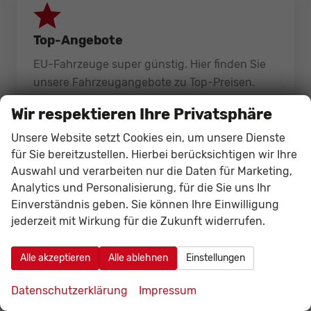
Top-Angebote
EU-Fahrzeuge super günstig. Hier finden Sie
unsere Fahrzeugangebote zu Top-Preisen.
Wir respektieren Ihre Privatsphäre
Unsere Website setzt Cookies ein, um unsere Dienste
für Sie bereitzustellen. Hierbei berücksichtigen wir Ihre
Auswahl und verarbeiten nur die Daten für Marketing,
Unser Service
Analytics und Personalisierung, für die Sie uns Ihr
Einverständnis geben. Sie können Ihre Einwilligung
Umfangreiche Garantieleistungen und
jederzeit mit Wirkung für die Zukunft widerrufen.
Services, wie z. B. die Erledigung sämtlicher
Formalitäten.
Alle akzeptieren
Alle ablehnen
Einstellungen
Datenschutzerklärung
Impressum