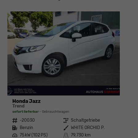
Honda Jazz
Trend
T
sofort lieferbar
Gebrauchtwagen
s
Fahrzeugnr.
-20030
Getriebe
Schaltgetriebe
Kraftstoff
Benzin
Außenfarbe
WHITE ORCHID P.
Leistung
75 kW (102 PS)
Kilometerstand
79.730 km