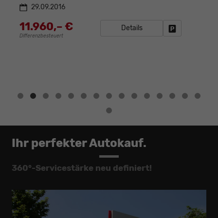
29.09.2016
11.960,– €
Details
ug parken
Fahrzeug park
Differenzbesteuert
D
Ihr perfekter Autokauf.
360°-Servicestärke neu definiert!