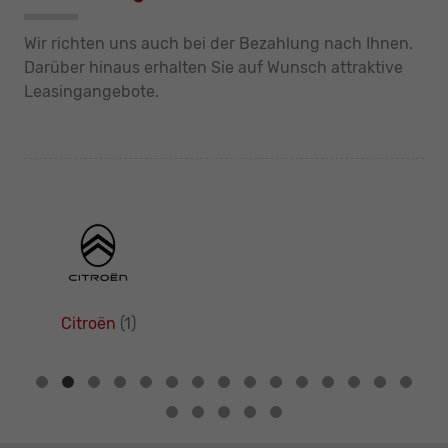
Wir richten uns auch bei der Bezahlung nach Ihnen.
Darüber hinaus erhalten Sie auf Wunsch attraktive
Leasingangebote.
Citroën
(1)
Alle
Fahrzeuge
von
Citroën
anzeigen