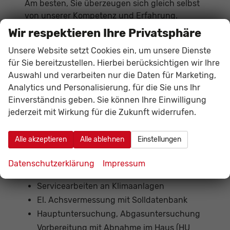
Am besten, Sie überzeugen sich gleich selbst
von unserer Kompetenz und Erfahrung.
Profitieren Sie von schneller und sorgfältiger
Wir respektieren Ihre Privatsphäre
Serviceleistung zu fairen Preisen.
Unsere Website setzt Cookies ein, um unsere Dienste
für Sie bereitzustellen. Hierbei berücksichtigen wir Ihre
Vertrauen Sie uns als Experten!
Auswahl und verarbeiten nur die Daten für Marketing,
Analytics und Personalisierung, für die Sie uns Ihr
Einverständnis geben. Sie können Ihre Einwilligung
Wartungsarbeiten und Reparaturen für alle
jederzeit mit Wirkung für die Zukunft widerrufen.
Fahrzeugmarken auf Wunsch mit
Mobilitätsgarantie
Alle akzeptieren
Alle ablehnen
Einstellungen
Moderne Direktannahme, wir sprechen die
nötigen Servicearbeiten bei einer
Datenschutzerklärung
Impressum
gemeinsamen Durchsicht am Fahrzeug ab
Servicearbeiten an Klimaanlagen
El. Achsvermessung mit Solldatenbank
Hauptuntersuchung, Abgasuntersuchung
Vorbereitung mit Abnahme im Haus (HU