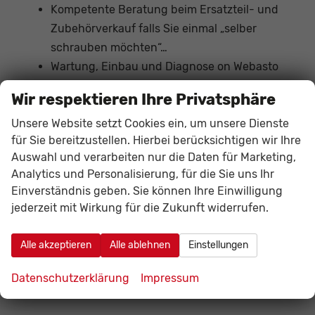
Kompetente Beratung beim Ersatzteil- und
Zubehörverkauf falls Sie einmal „selber
schrauben möchten“…
Wartung, Einbau und Diagnose on Webasto
Standheizungen
Wir respektieren Ihre Privatsphäre
Nachrüstung von Einparkhilfen,
Unsere Website setzt Cookies ein, um unsere Dienste
Navigationssystem,
für Sie bereitzustellen. Hierbei berücksichtigen wir Ihre
Freisprecheinrichtungen,
Auswahl und verarbeiten nur die Daten für Marketing,
Geschwindigkeitsregelanlagen usw.
Analytics und Personalisierung, für die Sie uns Ihr
Einverständnis geben. Sie können Ihre Einwilligung
jederzeit mit Wirkung für die Zukunft widerrufen.
Alle akzeptieren
Alle ablehnen
Einstellungen
Datenschutzerklärung
Impressum