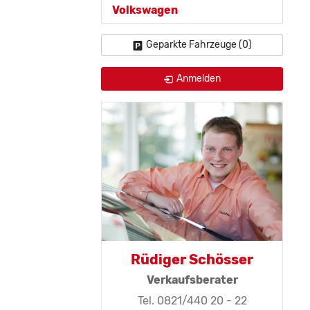
Volkswagen
Geparkte Fahrzeuge (
0
)
Anmelden
Thomas Mohr
Rüdiger Schö
Geschäftsleitung, KFZ-
Verkaufsbera
Techniker-Meister
Tel. 0821/440 20