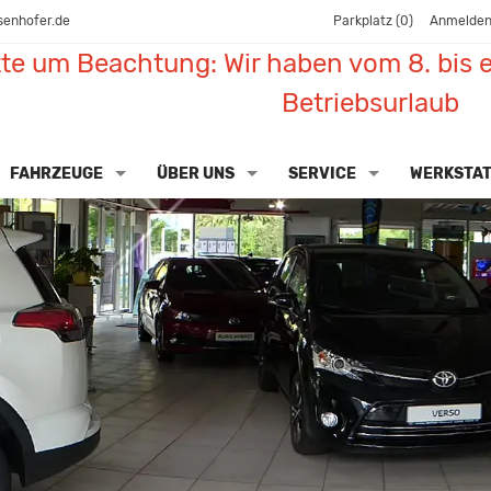
senhofer.de
Parkplatz (
0
)
Anmelde
tte um Beachtung: Wir haben vom 8. bis e
Betriebsurlaub
FAHRZEUGE
ÜBER UNS
SERVICE
WERKSTA