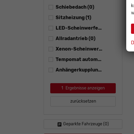
k
Schiebedach
(0)
w
Sitzheizung
(1)
LED-Scheinwerfer
(1)
Allradantrieb
(0)
D
Xenon-Scheinwerfer
(0)
Tempomat automatisch (ACC)
(0
Anhängerkupplung
(0)
1
Ergebnisse anzeigen
zurücksetzen
Geparkte Fahrzeuge (
0
)