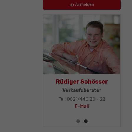
Anmelden
as Mohr
Rüdiger Schösser
leitung, KFZ-
Verkaufsberater
ker-Meister
Tel. 0821/440 20 - 22
1/440 20 - 32
E-Mail
E-Mail