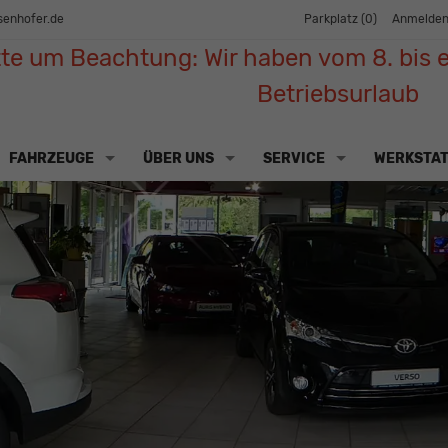
senhofer.de
Parkplatz (
0
)
Anmelde
tte um Beachtung: Wir haben vom 8. bis e
Betriebsurlaub
FAHRZEUGE
ÜBER UNS
SERVICE
WERKSTA