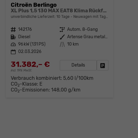
Citroën Berlingo
XL Plus 1,5 130 MAX EAT8 Klima Rückfahrkamera Einparkhilfe Navigation Sitzheizung Keyless
unverbindliche Lieferzeit:
10 Tage
Neuwagen mit Tageszulassung
Fahrzeugnr.
142176
Getriebe
Autom. 8-Gang
Kraftstoff
Diesel
Außenfarbe
Artense Grau metallic
Leistung
96 kW (131 PS)
Kilometerstand
10 km
02.03.2026
31.382,– €
Details
Fahrzeug parken
incl. 19% MwSt.
Verbrauch kombiniert:
5,60 l/100km
CO
-Klasse:
E
2
CO
-Emissionen:
148,00 g/km
2