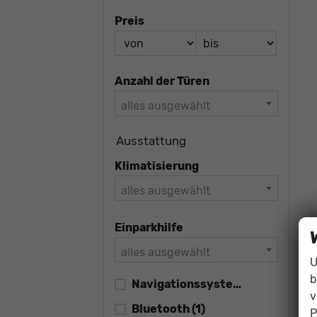
Preis
Anzahl der Türen
alles ausgewählt
Ausstattung
Klimatisierung
alles ausgewählt
Einparkhilfe
alles ausgewählt
U
b
Navigationssystem
(1)
v
Bluetooth
(1)
P