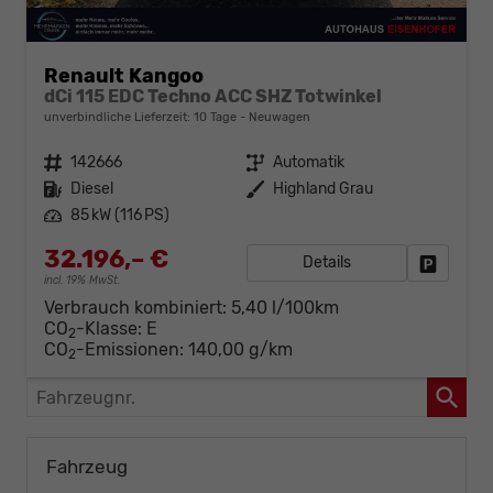
Renault Kangoo
dCi 115 EDC Techno ACC SHZ Totwinkel
unverbindliche Lieferzeit:
10 Tage
Neuwagen
Fahrzeugnr.
142666
Getriebe
Automatik
Kraftstoff
Diesel
Außenfarbe
Highland Grau
Leistung
85 kW (116 PS)
32.196,– €
Details
Fahrzeug
incl. 19% MwSt.
Verbrauch kombiniert:
5,40 l/100km
CO
-Klasse:
E
2
CO
-Emissionen:
140,00 g/km
2
Fahrzeugnr.
Fahrzeug