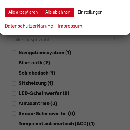
Klimatisierung
Alle akzeptieren
Alle ablehnen
Einstellungen
alles ausgewählt
Datenschutzerklärung
Impressum
Einparkhilfe
alles ausgewählt
Navigationssystem
(1)
Bluetooth
(2)
Schiebedach
(1)
Sitzheizung
(1)
LED-Scheinwerfer
(2)
Allradantrieb
(0)
Xenon-Scheinwerfer
(0)
Tempomat automatisch (ACC)
(1)