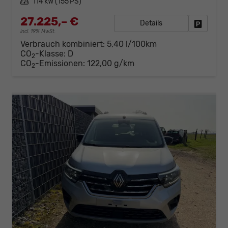
Leistung
114 kW (155 PS)
27.225,– €
Details
Fahrzeug
incl. 19% MwSt.
Verbrauch kombiniert:
5,40 l/100km
CO
-Klasse:
D
2
CO
-Emissionen:
122,00 g/km
2