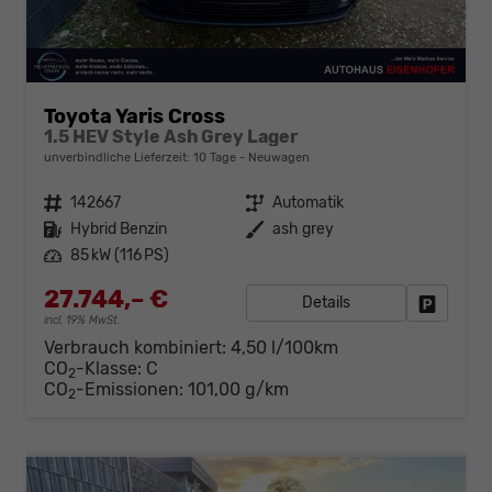
Toyota Yaris Cross
1.5 HEV Style Ash Grey Lager
unverbindliche Lieferzeit:
10 Tage
Neuwagen
Fahrzeugnr.
142667
Getriebe
Automatik
Kraftstoff
Hybrid Benzin
Außenfarbe
ash grey
Leistung
85 kW (116 PS)
27.744,– €
Details
Fahrzeug
incl. 19% MwSt.
Verbrauch kombiniert:
4,50 l/100km
CO
-Klasse:
C
2
CO
-Emissionen:
101,00 g/km
2