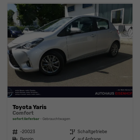
Toyota Yaris
Comfort
sofort lieferbar
Gebrauchtwagen
Fahrzeugnr.
-20023
Getriebe
Schaltgetriebe
Kraftstoff
Benzin
Außenfarbe
auf Anfrage