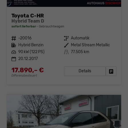
Toyota C-HR
Hybrid Team D
sofort lieferbar
Gebrauchtwagen
Fahrzeugnr.
-20016
Getriebe
Automatik
Kraftstoff
Hybrid Benzin
Außenfarbe
Metal Stream Metallic
Leistung
90 kW (122 PS)
Kilometerstand
77.505 km
20.12.2017
17.890,– €
Details
Fahrzeug
Differenzbesteuert