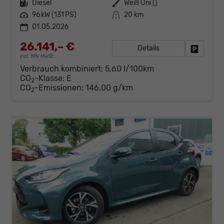
Kraftstoff
Diesel
Außenfarbe
Weiß Uni ()
Leistung
96 kW (131 PS)
Kilometerstand
20 km
01.05.2026
26.141,– €
Details
Fahrzeug
incl. 19% MwSt.
Verbrauch kombiniert:
5,60 l/100km
CO
-Klasse:
E
2
CO
-Emissionen:
146,00 g/km
2