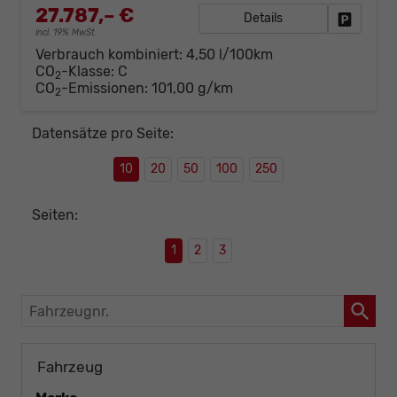
27.787,– €
Details
Fahrzeug
incl. 19% MwSt.
Verbrauch kombiniert:
4,50 l/100km
CO
-Klasse:
C
2
CO
-Emissionen:
101,00 g/km
2
Datensätze pro Seite:
10
20
50
100
250
Seiten:
1
2
3
Fahrzeugnr.
Fahrzeug