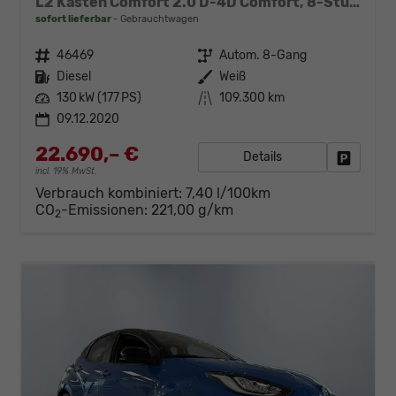
L2 Kasten Comfort 2.0 D-4D Comfort, 8-Stufen Automatik
sofort lieferbar
Gebrauchtwagen
Fahrzeugnr.
46469
Getriebe
Autom. 8-Gang
Kraftstoff
Diesel
Außenfarbe
Weiß
Leistung
130 kW (177 PS)
Kilometerstand
109.300 km
09.12.2020
22.690,– €
Details
Fahrzeug
incl. 19% MwSt.
Verbrauch kombiniert:
7,40 l/100km
CO
-Emissionen:
221,00 g/km
2