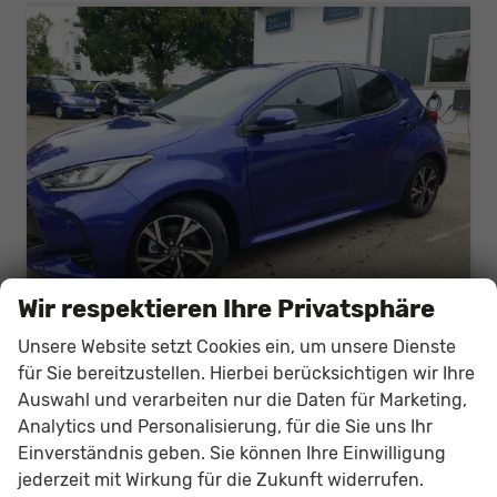
Wir respektieren Ihre Privatsphäre
Unsere Website setzt Cookies ein, um unsere Dienste
Toyota Yaris
für Sie bereitzustellen. Hierbei berücksichtigen wir Ihre
Hybrid Teamplayer
Auswahl und verarbeiten nur die Daten für Marketing,
sofort lieferbar
Gebrauchtwagen
Analytics und Personalisierung, für die Sie uns Ihr
Einverständnis geben. Sie können Ihre Einwilligung
Fahrzeugnr.
59938
Getriebe
Automatik
jederzeit mit Wirkung für die Zukunft widerrufen.
Kraftstoff
Hybrid Benzin
Außenfarbe
auf Anfrage