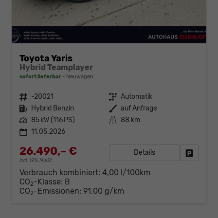
Toyota Yaris
Hybrid Teamplayer
sofort lieferbar
Neuwagen
Fahrzeugnr.
-20021
Getriebe
Automatik
Kraftstoff
Hybrid Benzin
Außenfarbe
auf Anfrage
Leistung
85 kW (116 PS)
Kilometerstand
88 km
11.05.2026
26.490,– €
Details
Fahrzeug
incl. 19% MwSt.
Verbrauch kombiniert:
4,00 l/100km
CO
-Klasse:
B
2
CO
-Emissionen:
91,00 g/km
2