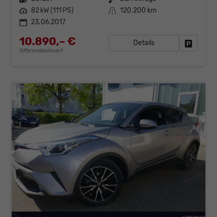
Leistung
82 kW (111 PS)
Kilometerstand
120.200 km
23.06.2017
10.890,– €
Details
Fahrzeug
Differenzbesteuert