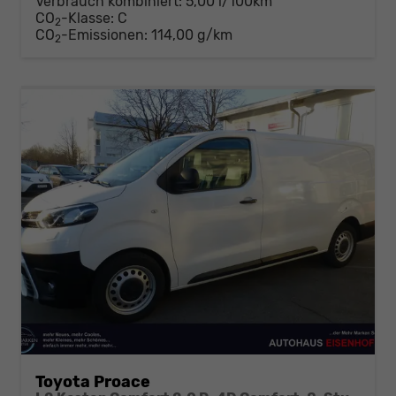
Verbrauch kombiniert:
5,00 l/100km
CO
-Klasse:
C
2
CO
-Emissionen:
114,00 g/km
2
Toyota Proace