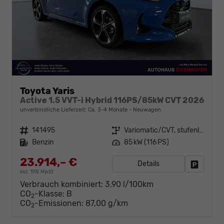
Toyota Yaris
Active 1.5 VVT-i Hybrid 116PS/85kW CVT 2026
unverbindliche Lieferzeit: Ca. 3-4 Monate
Neuwagen
Fahrzeugnr.
141495
Getriebe
Variomatic/CVT, stufenlos
Kraftstoff
Benzin
Leistung
85 kW (116 PS)
23.914,– €
Details
Fahrzeug
incl. 19% MwSt.
Verbrauch kombiniert:
3,90 l/100km
CO
-Klasse:
B
2
CO
-Emissionen:
87,00 g/km
2