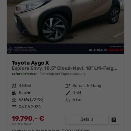
Toyota Aygo X
Explore Envy, 10,5" Cloud-Navi, 18" LM-Felgen, PDC...
sofort lieferbar
Fahrzeug mit Tageszulassung
Fahrzeugnr.
46453
Getriebe
Schalt. 5-Gang
Kraftstoff
Benzin
Außenfarbe
Gold
Leistung
53 kW (72 PS)
Kilometerstand
5 km
03.06.2024
19.790,– €
Details
Fahrzeug
incl. 19% MwSt.