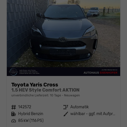
Toyota Yaris Cross
1.5 HEV Style Comfort AKTION
unverbindliche Lieferzeit:
10 Tage
Neuwagen
Fahrzeugnr.
142572
Getriebe
Automatik
Kraftstoff
Hybrid Benzin
Außenfarbe
wählbar - ggf. mit Aufpreis
Leistung
85 kW (116 PS)