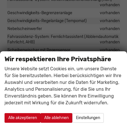
vorhanden
Geschwindigkeits-Begrenzeranlage
vorhanden
Geschwindigkeits-Regelanlage (Tempomat)
vorhanden
Nebelscheinwerfer
vorhanden
Fahrassistenz-System: Fernlichtassistent (Abblendautomatik
Fahrlicht, AHB)
vorhanden
Scheibenwischer mit Regensensor
vorhanden
Wir respektieren Ihre Privatsphäre
Stop&Go-System (TSGS)
vorhanden
Stop-Start-Anlage (Anlasser)
vorhanden
Unsere Website setzt Cookies ein, um unsere Dienste
Stop-Start-Anlage (Generator)
vorhanden
für Sie bereitzustellen. Hierbei berücksichtigen wir Ihre
Tagfahrlicht
vorhanden
Auswahl und verarbeiten nur die Daten für Marketing,
Analytics und Personalisierung, für die Sie uns Ihr
Wegfahrsperre
vorhanden
Einverständnis geben. Sie können Ihre Einwilligung
jederzeit mit Wirkung für die Zukunft widerrufen.
Außen
3. Bremsleuchte
vorhanden
Alle akzeptieren
Alle ablehnen
Einstellungen
Chromeinfassung für Nebelscheinwerfer
vorhanden