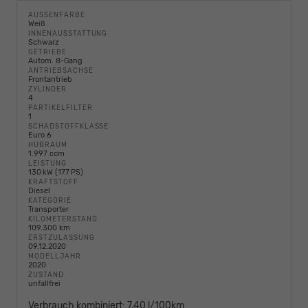
AUSSENFARBE
Weiß
INNENAUSSTATTUNG
Schwarz
GETRIEBE
Autom. 8-Gang
ANTRIEBSACHSE
Frontantrieb
ZYLINDER
4
PARTIKELFILTER
1
SCHADSTOFFKLASSE
Euro 6
HUBRAUM
1.997 ccm
LEISTUNG
130 kW (177 PS)
KRAFTSTOFF
Diesel
KATEGORIE
Transporter
KILOMETERSTAND
109.300 km
ERSTZULASSUNG
09.12.2020
MODELLJAHR
2020
ZUSTAND
unfallfrei
Verbrauch kombiniert:
7,40 l/100km