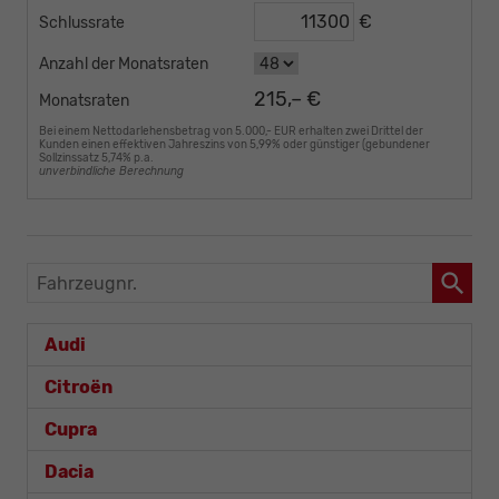
€
Schlussrate
Anzahl der Monatsraten
215,– €
Monatsraten
Bei einem Nettodarlehensbetrag von 5.000,- EUR erhalten zwei Drittel der
Kunden einen effektiven Jahreszins von 5,99% oder günstiger (gebundener
Sollzinssatz 5,74% p.a.
unverbindliche Berechnung
Fahrzeugnr.
Audi
Citroën
Cupra
Dacia