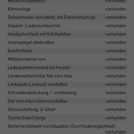
Beifahrerdoppelsitz
vorhanden
Klimaanlage
vorhanden
Fensterheber vorn elektr. mit Einklemmschutz
vorhanden
Gepäck-/Laderaumleuchte
vorhanden
Handschuhfach mit Kühlfunktion
vorhanden
Innenspiegel abblendbar
vorhanden
Komfortsitze
vorhanden
Mittelarmlehne vorn
vorhanden
Laderaumtrennwand mit Fenster
vorhanden
Lendenwirbelstütze Sitz vorn links
vorhanden
Lenksäule (Lenkrad) verstellbar
vorhanden
Schwellerabdeckung / -verkleidung
vorhanden
Sitz vorn links höhenverstellbar
vorhanden
Sitzausstattung: 3-Sitzer
vorhanden
Toyota Smart Cargo
vorhanden
Beifahrersitzbank hochklappbar (Durchlademöglichkeit)
vorhanden