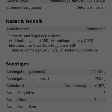
Außenspiegel
Außenspiegel elektrisch verstellbar
Scheiben, Verglasung
Getönte Scheiben
Räder & Technik
Antriebsachse
Frontantrieb
Fahrwerk- und Regelungssysteme
Antiblockiersystem (ABS), Antischlupfregelung (ASR),
Elektronisches Stabilitäts-Programm (ESP),
Traktionskontrolle (ASR/CTS/ETS), Reifendruckkontrolle
Sonstiges
Anhängelast (gebremst)
2200 kg
Anhängelast (ungebremst)
750 kg
Antriebsart
Verbrennungsmotor (ICE)
Anzahl Sitzplätze
3
Anzahl Türen
4-türig
Anzahl Vorbesitzer
1