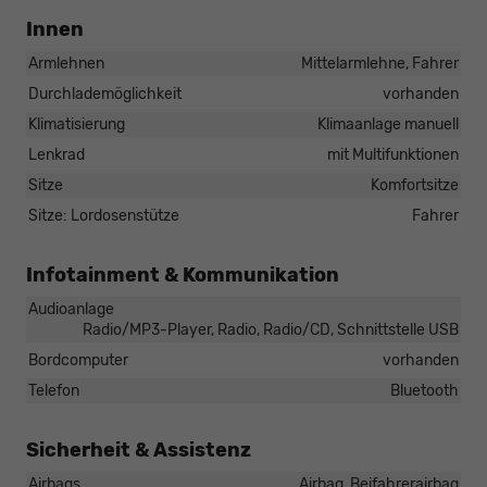
Innen
Armlehnen
Mittelarmlehne, Fahrer
Durchlademöglichkeit
vorhanden
Klimatisierung
Klimaanlage manuell
Lenkrad
mit Multifunktionen
Sitze
Komfortsitze
Sitze: Lordosenstütze
Fahrer
Infotainment & Kommunikation
Audioanlage
Radio/MP3-Player, Radio, Radio/CD, Schnittstelle USB
Bordcomputer
vorhanden
Telefon
Bluetooth
Sicherheit & Assistenz
Airbags
Airbag, Beifahrerairbag