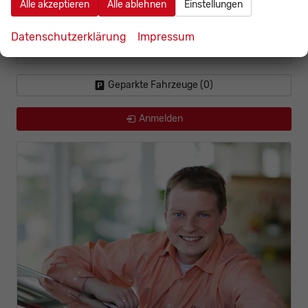
Alle akzeptieren
Alle ablehnen
Einstellungen
Toyota
Datenschutzerklärung
Impressum
Volkswagen
Geparkte Fahrzeuge (
0
)
Anmelden