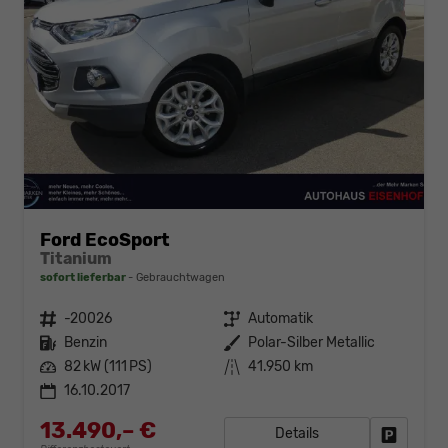
Ford EcoSport
Titanium
sofort lieferbar
Gebrauchtwagen
Fahrzeugnr.
-20026
Getriebe
Automatik
Kraftstoff
Benzin
Außenfarbe
Polar-Silber Metallic
Leistung
82 kW (111 PS)
Kilometerstand
41.950 km
16.10.2017
13.490,– €
Details
Fahrzeug