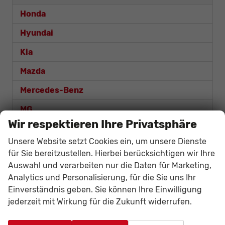
Honda
Hyundai
Kia
Mazda
Mercedes-Benz
MG
Wir respektieren Ihre Privatsphäre
Nissan
Unsere Website setzt Cookies ein, um unsere Dienste
Opel
für Sie bereitzustellen. Hierbei berücksichtigen wir Ihre
Auswahl und verarbeiten nur die Daten für Marketing,
Renault
Analytics und Personalisierung, für die Sie uns Ihr
Seat
Einverständnis geben. Sie können Ihre Einwilligung
jederzeit mit Wirkung für die Zukunft widerrufen.
Skoda
Suzuki