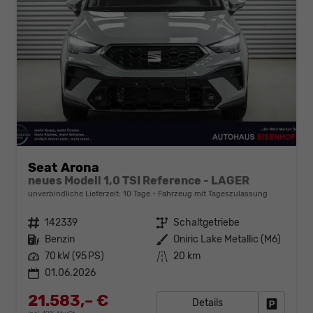
Seat Arona
neues Modell 1,0 TSI Reference - LAGER
unverbindliche Lieferzeit:
10 Tage
Fahrzeug mit Tageszulassung
Fahrzeugnr.
142339
Getriebe
Schaltgetriebe
Kraftstoff
Benzin
Außenfarbe
Oniric Lake Metallic (M6)
Leistung
70 kW (95 PS)
Kilometerstand
20 km
01.06.2026
21.583,– €
Details
Fahrzeug