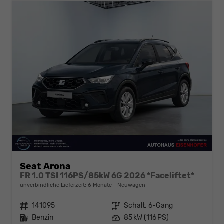
Seat Arona
FR 1.0 TSI 116PS/85kW 6G 2026 *Faceliftet*
unverbindliche Lieferzeit:
6 Monate
Neuwagen
Fahrzeugnr.
141095
Getriebe
Schalt. 6-Gang
Kraftstoff
Benzin
Leistung
85 kW (116 PS)