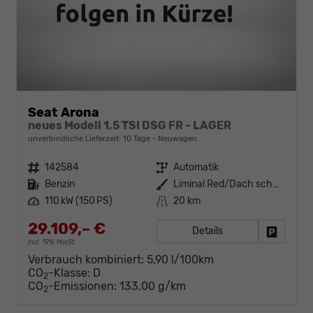
Seat Arona
neues Modell 1,5 TSI DSG FR - LAGER
unverbindliche Lieferzeit:
10 Tage
Neuwagen
Fahrzeugnr.
142584
Getriebe
Automatik
Kraftstoff
Benzin
Außenfarbe
Liminal Red/Dach schwarz Metallic (S60E)
Leistung
110 kW (150 PS)
Kilometerstand
20 km
29.109,– €
Details
Fahrzeug
incl. 19% MwSt.
Verbrauch kombiniert:
5,90 l/100km
CO
-Klasse:
D
2
CO
-Emissionen:
133,00 g/km
2