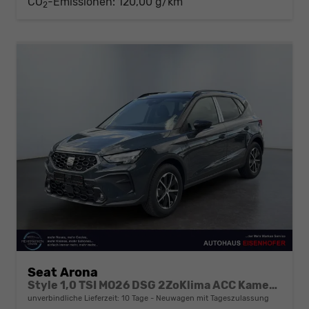
CO
-Emissionen:
120,00 g/km
2
Seat Arona
Style 1,0 TSI MO26 DSG 2ZoKlima ACC Kamera Sitzheizung Einparkhilfe Apple Car Play 5J Garantie
unverbindliche Lieferzeit:
10 Tage
Neuwagen mit Tageszulassung