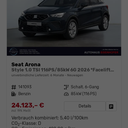
Seat Arona
Style 1.0 TSI 116PS/85kW 6G 2026 *Faceliftet*
unverbindliche Lieferzeit:
6 Monate
Neuwagen
Fahrzeugnr.
141093
Getriebe
Schalt. 6-Gang
Kraftstoff
Benzin
Leistung
85 kW (116 PS)
24.123,– €
Details
Fahrzeug
incl. 19% MwSt.
Verbrauch kombiniert:
5,40 l/100km
CO
-Klasse:
D
2