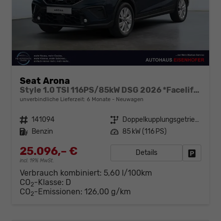
Seat Arona
Style 1.0 TSI 116PS/85kW DSG 2026 *Faceliftet*
unverbindliche Lieferzeit:
6 Monate
Neuwagen
Fahrzeugnr.
141094
Getriebe
Doppelkupplungsgetriebe (DSG)
Kraftstoff
Benzin
Leistung
85 kW (116 PS)
25.096,– €
Details
Fahrzeug
incl. 19% MwSt.
Verbrauch kombiniert:
5,60 l/100km
CO
-Klasse:
D
2
CO
-Emissionen:
126,00 g/km
2