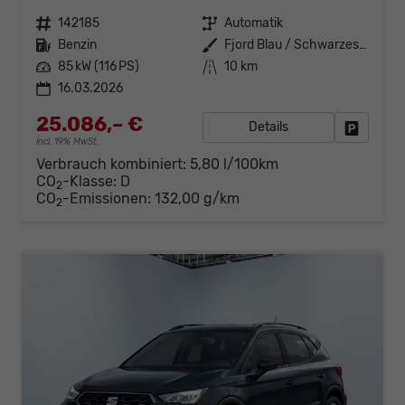
Fahrzeugnr.
142185
Getriebe
Automatik
Kraftstoff
Benzin
Außenfarbe
Fjord Blau / Schwarzes Dach
Leistung
85 kW (116 PS)
Kilometerstand
10 km
16.03.2026
25.086,– €
Details
Fahrzeug
incl. 19% MwSt.
Verbrauch kombiniert:
5,80 l/100km
CO
-Klasse:
D
2
CO
-Emissionen:
132,00 g/km
2