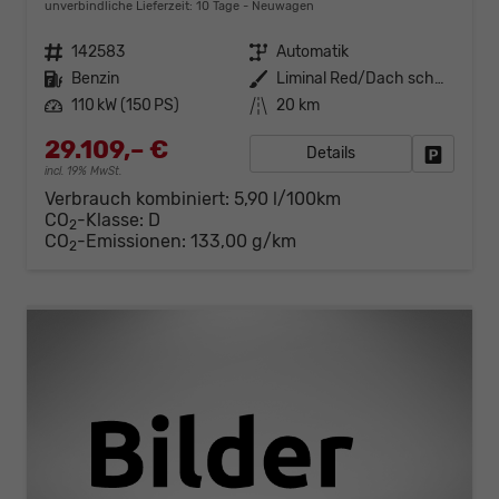
unverbindliche Lieferzeit:
10 Tage
Neuwagen
Fahrzeugnr.
142583
Getriebe
Automatik
Kraftstoff
Benzin
Außenfarbe
Liminal Red/Dach schwarz Metallic (S60E)
Leistung
110 kW (150 PS)
Kilometerstand
20 km
29.109,– €
Details
Fahrzeug
incl. 19% MwSt.
Verbrauch kombiniert:
5,90 l/100km
CO
-Klasse:
D
2
CO
-Emissionen:
133,00 g/km
2