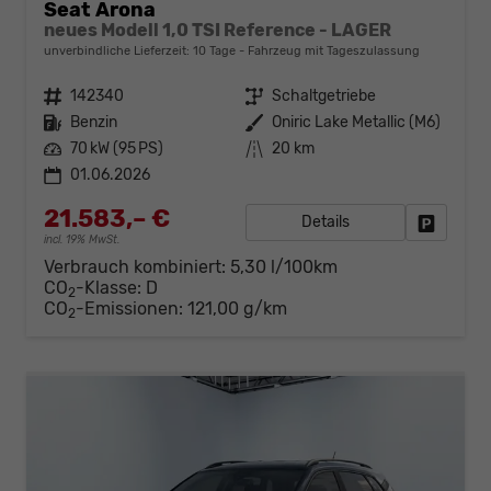
Seat Arona
neues Modell 1,0 TSI Reference - LAGER
unverbindliche Lieferzeit:
10 Tage
Fahrzeug mit Tageszulassung
Fahrzeugnr.
142340
Getriebe
Schaltgetriebe
Kraftstoff
Benzin
Außenfarbe
Oniric Lake Metallic (M6)
Leistung
70 kW (95 PS)
Kilometerstand
20 km
01.06.2026
21.583,– €
Details
Fahrzeug
incl. 19% MwSt.
Verbrauch kombiniert:
5,30 l/100km
CO
-Klasse:
D
2
CO
-Emissionen:
121,00 g/km
2