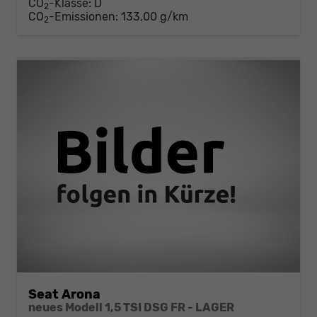
CO
-Klasse:
D
2
CO
-Emissionen:
133,00 g/km
2
Seat Arona
neues Modell 1,5 TSI DSG FR - LAGER