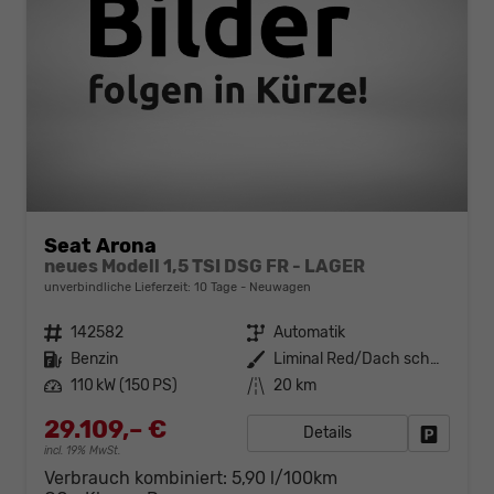
Seat Arona
neues Modell 1,5 TSI DSG FR - LAGER
unverbindliche Lieferzeit:
10 Tage
Neuwagen
Fahrzeugnr.
142582
Getriebe
Automatik
Kraftstoff
Benzin
Außenfarbe
Liminal Red/Dach schwarz Metallic (S60E)
Leistung
110 kW (150 PS)
Kilometerstand
20 km
29.109,– €
Details
Fahrzeug
incl. 19% MwSt.
Verbrauch kombiniert:
5,90 l/100km