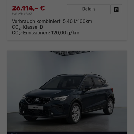
26.114,– €
Details
Fahrzeug
incl. 19% MwSt.
Verbrauch kombiniert:
5,40 l/100km
CO
-Klasse:
D
2
CO
-Emissionen:
120,00 g/km
2