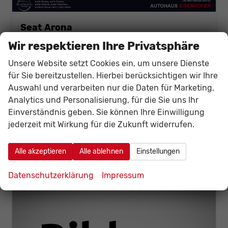
Seat Arona
FR 1.0 TSI 116PS/85kW DSG 2026 *Faceliftet*
Wir respektieren Ihre Privatsphäre
unverbindliche Lieferzeit:
6 Monate
Neuwagen
Unsere Website setzt Cookies ein, um unsere Dienste
Fahrzeugnr.
141096
Getriebe
Doppelkupplungsgetriebe (DSG)
für Sie bereitzustellen. Hierbei berücksichtigen wir Ihre
Kraftstoff
Benzin
Leistung
85 kW (116 PS)
Auswahl und verarbeiten nur die Daten für Marketing,
26.924,– €
Analytics und Personalisierung, für die Sie uns Ihr
Details
Fahrzeug
incl. 19% MwSt.
Einverständnis geben. Sie können Ihre Einwilligung
Verbrauch kombiniert:
5,60 l/100km
jederzeit mit Wirkung für die Zukunft widerrufen.
CO
-Klasse:
D
2
CO
-Emissionen:
126,00 g/km
2
Alle akzeptieren
Alle ablehnen
Einstellungen
Datenschutzerklärung
Impressum