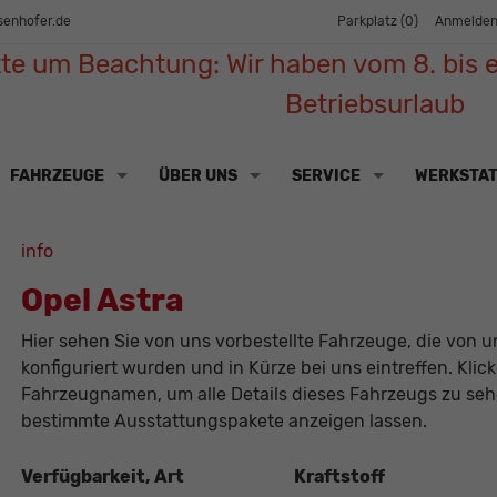
senhofer.de
Parkplatz (
0
)
Anmelde
tte um Beachtung: Wir haben vom 8. bis e
Betriebsurlaub
FAHRZEUGE
ÜBER UNS
SERVICE
WERKSTA
info
Opel Astra
Hier sehen Sie von uns vorbestellte Fahrzeuge, die von un
konfiguriert wurden und in Kürze bei uns eintreffen. Klic
Fahrzeugnamen, um alle Details dieses Fahrzeugs zu sehe
bestimmte Ausstattungspakete anzeigen lassen.
Verfügbarkeit, Art
Kraftstoff