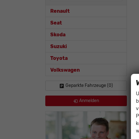
Renault
Seat
Skoda
Suzuki
Toyota
Volkswagen
Geparkte Fahrzeuge (
0
)
U
b
Anmelden
v
P
k
w