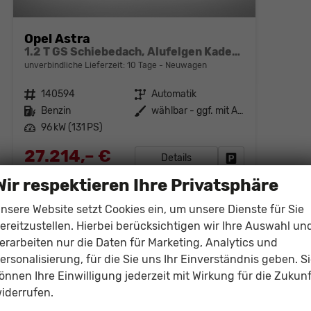
Opel Astra
1.2 T GS Schiebedach, Alufelgen Kadett AT6
unverbindliche Lieferzeit:
10 Tage
Neuwagen
Fahrzeugnr.
140594
Getriebe
Automatik
Kraftstoff
Benzin
Außenfarbe
wählbar - ggf. mit Aufpreis
Leistung
96 kW (131 PS)
27.214,– €
Details
Fahrzeug parken
incl. 19% MwSt.
Wir respektieren Ihre Privatsphäre
Verbrauch kombiniert:
6,00 l/100km
CO
-Klasse:
D
2
nsere Website setzt Cookies ein, um unsere Dienste für Sie
CO
-Emissionen:
135,00 g/km
2
ereitzustellen. Hierbei berücksichtigen wir Ihre Auswahl un
erarbeiten nur die Daten für Marketing, Analytics und
ersonalisierung, für die Sie uns Ihr Einverständnis geben. S
önnen Ihre Einwilligung jederzeit mit Wirkung für die Zukunf
iderrufen.