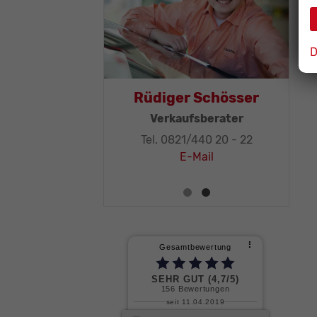
D
as Mohr
Rüdiger Schösser
leitung, KFZ-
Verkaufsberater
ker-Meister
Tel. 0821/440 20 - 22
1/440 20 - 32
E-Mail
E-Mail