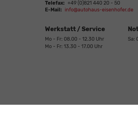
Telefax:
+49 (0)821 440 20 - 50
E-Mail:
info@autohaus-eisenhofer.de
Werkstatt / Service
Not
Mo - Fr: 08.00 - 12.30 Uhr
Sa: 
Mo - Fr: 13.30 - 17.00 Uhr
Anmelden
Impressum
AGB
Datenschutz