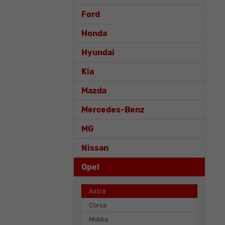
Ford
Honda
Hyundai
Kia
Mazda
Mercedes-Benz
MG
Nissan
Opel
Astra
Corsa
Mokka