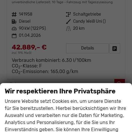
unverbindliche Lieferzeit:
10 Tage
Fahrzeug mit Tageszulassung
Fahrzeugnr.
141958
Getriebe
Schaltgetriebe
Kraftstoff
Diesel
Außenfarbe
Candy Weiß Uni ()
Leistung
90 kW (122 PS)
Kilometerstand
20 km
01.04.2026
42.889,– €
Details
Fahrzeug
incl. 19% MwSt.
Verbrauch kombiniert:
6,30 l/100km
CO
-Klasse:
F
2
CO
-Emissionen:
165,00 g/km
2
Fahrzeugnr.
Wir respektieren Ihre Privatsphäre
Audi
Unsere Website setzt Cookies ein, um unsere Dienste
für Sie bereitzustellen. Hierbei berücksichtigen wir Ihre
Citroën
Auswahl und verarbeiten nur die Daten für Marketing,
Analytics und Personalisierung, für die Sie uns Ihr
Cupra
Einverständnis geben. Sie können Ihre Einwilligung