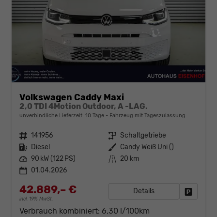
Volkswagen Caddy Maxi
2,0 TDI 4Motion Outdoor, A -LAG.
unverbindliche Lieferzeit:
10 Tage
Fahrzeug mit Tageszulassung
Fahrzeugnr.
141956
Getriebe
Schaltgetriebe
Kraftstoff
Diesel
Außenfarbe
Candy Weiß Uni ()
Leistung
90 kW (122 PS)
Kilometerstand
20 km
01.04.2026
42.889,– €
Details
Fahrzeug
incl. 19% MwSt.
Verbrauch kombiniert:
6,30 l/100km