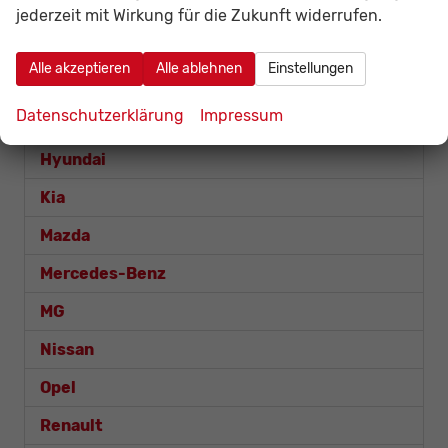
Dacia
jederzeit mit Wirkung für die Zukunft widerrufen.
Fiat
Alle akzeptieren
Alle ablehnen
Einstellungen
Ford
Datenschutzerklärung
Impressum
Honda
Hyundai
Kia
Mazda
Mercedes-Benz
MG
Nissan
Opel
Renault