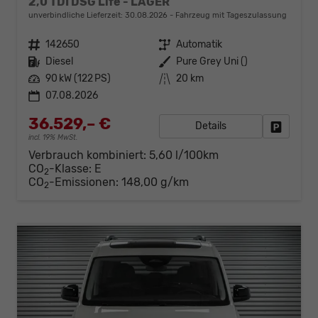
2,0 TDI DSG Life - LAGER
unverbindliche Lieferzeit:
30.08.2026
Fahrzeug mit Tageszulassung
Fahrzeugnr.
142650
Getriebe
Automatik
Kraftstoff
Diesel
Außenfarbe
Pure Grey Uni ()
Leistung
90 kW (122 PS)
Kilometerstand
20 km
07.08.2026
36.529,– €
Details
Fahrzeug
incl. 19% MwSt.
Verbrauch kombiniert:
5,60 l/100km
CO
-Klasse:
E
2
CO
-Emissionen:
148,00 g/km
2