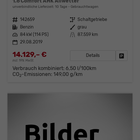
1.6 Comfort AHK Allwetter
unverbindliche Lieferzeit:
10 Tage
Gebrauchtwagen
Fahrzeugnr.
142659
Getriebe
Schaltgetriebe
Kraftstoff
Benzin
Außenfarbe
grau
Leistung
84 kW (114 PS)
Kilometerstand
87.559 km
29.08.2019
14.129,– €
Details
Fahrzeug
incl. 19% MwSt.
Verbrauch kombiniert:
6,50 l/100km
CO
-Emissionen:
149,00 g/km
2