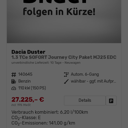
Dacia Duster
1.3 TCe SOFORT Journey City Paket MJ25 EDC
unverbindliche Lieferzeit:
10 Tage
Neuwagen
Fahrzeugnr.
140645
Getriebe
Autom. 6-Gang
Kraftstoff
Benzin
Außenfarbe
wählbar - ggf. mit Aufpreis
Leistung
110 kW (150 PS)
27.225,– €
Details
Fahrzeug
incl. 19% MwSt.
Verbrauch kombiniert:
6,20 l/100km
CO
-Klasse:
E
2
CO
-Emissionen:
141,00 g/km
2