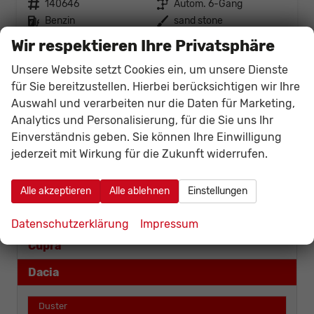
Fahrzeugnr.
140646
Getriebe
Autom. 6-Gang
Kraftstoff
Benzin
Außenfarbe
sand stone
Leistung
110 kW (150 PS)
Wir respektieren Ihre Privatsphäre
27.225,– €
Details
Fahrzeug
Unsere Website setzt Cookies ein, um unsere Dienste
incl. 19% MwSt.
für Sie bereitzustellen. Hierbei berücksichtigen wir Ihre
Verbrauch kombiniert:
6,20 l/100km
Auswahl und verarbeiten nur die Daten für Marketing,
CO
-Klasse:
E
2
Analytics und Personalisierung, für die Sie uns Ihr
CO
-Emissionen:
141,00 g/km
2
Einverständnis geben. Sie können Ihre Einwilligung
Fahrzeugnr.
jederzeit mit Wirkung für die Zukunft widerrufen.
Alle akzeptieren
Alle ablehnen
Einstellungen
Audi
Citroën
Datenschutzerklärung
Impressum
Cupra
Dacia
Duster