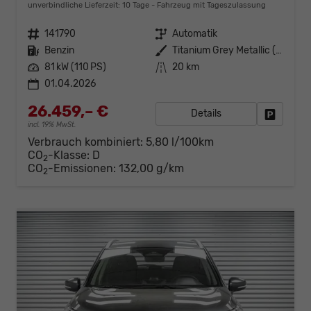
unverbindliche Lieferzeit:
10 Tage
Fahrzeug mit Tageszulassung
Fahrzeugnr.
141790
Getriebe
Automatik
Kraftstoff
Benzin
Außenfarbe
Titanium Grey Metallic (ZZZ)
Leistung
81 kW (110 PS)
Kilometerstand
20 km
01.04.2026
26.459,– €
Details
Fahrzeug
incl. 19% MwSt.
Verbrauch kombiniert:
5,80 l/100km
CO
-Klasse:
D
2
CO
-Emissionen:
132,00 g/km
2