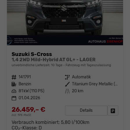
Suzuki S-Cross
1,4 2WD Mild-Hybrid AT GL+ - LAGER
unverbindliche Lieferzeit:
10 Tage
Fahrzeug mit Tageszulassung
Fahrzeugnr.
141791
Getriebe
Automatik
Kraftstoff
Benzin
Außenfarbe
Titanium Grey Metallic (ZZZ)
Leistung
81 kW (110 PS)
Kilometerstand
20 km
01.04.2026
26.459,– €
Details
Fahrzeug
incl. 19% MwSt.
Verbrauch kombiniert:
5,80 l/100km
CO
-Klasse:
D
2