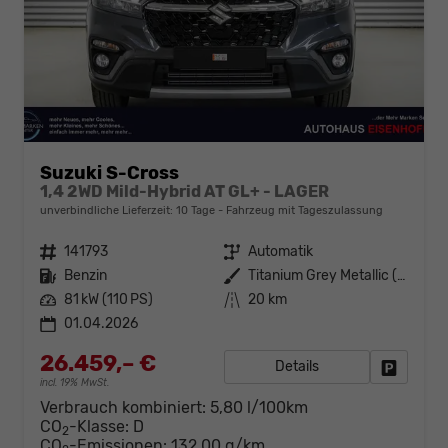
Suzuki S-Cross
1,4 2WD Mild-Hybrid AT GL+ - LAGER
unverbindliche Lieferzeit:
10 Tage
Fahrzeug mit Tageszulassung
Fahrzeugnr.
141793
Getriebe
Automatik
Kraftstoff
Benzin
Außenfarbe
Titanium Grey Metallic (ZZZ)
Leistung
81 kW (110 PS)
Kilometerstand
20 km
01.04.2026
26.459,– €
Details
Fahrzeug
incl. 19% MwSt.
Verbrauch kombiniert:
5,80 l/100km
CO
-Klasse:
D
2
CO
-Emissionen:
132,00 g/km