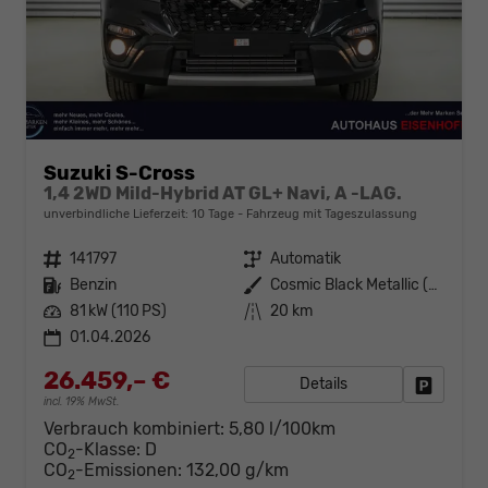
Suzuki S-Cross
1,4 2WD Mild-Hybrid AT GL+ Navi, A -LAG.
unverbindliche Lieferzeit:
10 Tage
Fahrzeug mit Tageszulassung
Fahrzeugnr.
141797
Getriebe
Automatik
Kraftstoff
Benzin
Außenfarbe
Cosmic Black Metallic (ZCE)
Leistung
81 kW (110 PS)
Kilometerstand
20 km
01.04.2026
26.459,– €
Details
Fahrzeug
incl. 19% MwSt.
Verbrauch kombiniert:
5,80 l/100km
CO
-Klasse:
D
2
CO
-Emissionen:
132,00 g/km
2