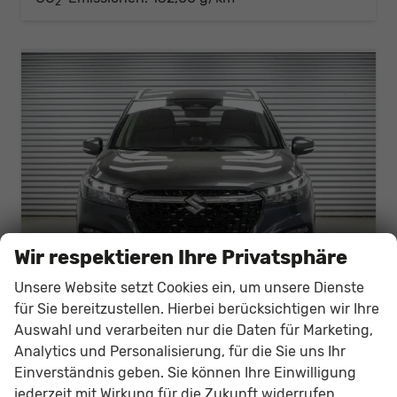
2
Wir respektieren Ihre Privatsphäre
Unsere Website setzt Cookies ein, um unsere Dienste
für Sie bereitzustellen. Hierbei berücksichtigen wir Ihre
Auswahl und verarbeiten nur die Daten für Marketing,
Suzuki S-Cross
Analytics und Personalisierung, für die Sie uns Ihr
1,4 2WD Mild-Hybrid AT GL+ - LAGER
Einverständnis geben. Sie können Ihre Einwilligung
unverbindliche Lieferzeit:
10 Tage
Fahrzeug mit Tageszulassung
jederzeit mit Wirkung für die Zukunft widerrufen.