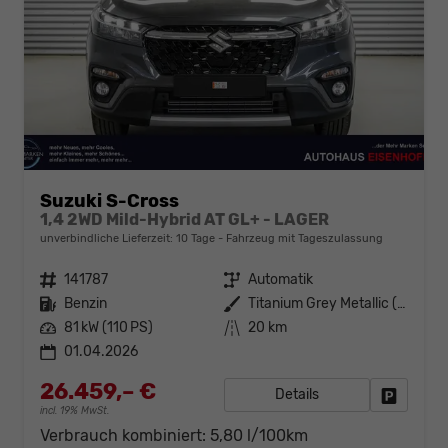
Suzuki S-Cross
1,4 2WD Mild-Hybrid AT GL+ - LAGER
unverbindliche Lieferzeit:
10 Tage
Fahrzeug mit Tageszulassung
Fahrzeugnr.
141787
Getriebe
Automatik
Kraftstoff
Benzin
Außenfarbe
Titanium Grey Metallic (ZZZ)
Leistung
81 kW (110 PS)
Kilometerstand
20 km
01.04.2026
26.459,– €
Details
Fahrzeug
incl. 19% MwSt.
Verbrauch kombiniert:
5,80 l/100km