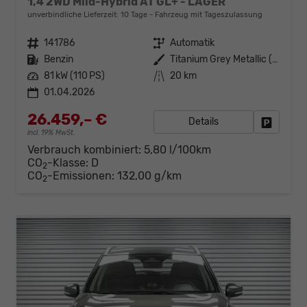
1,4 2WD Mild-Hybrid AT GL+ - LAGER
unverbindliche Lieferzeit:
10 Tage
Fahrzeug mit Tageszulassung
Fahrzeugnr.
141786
Getriebe
Automatik
Kraftstoff
Benzin
Außenfarbe
Titanium Grey Metallic (ZZZ)
Leistung
81 kW (110 PS)
Kilometerstand
20 km
01.04.2026
26.459,– €
Details
Fahrzeug
incl. 19% MwSt.
Verbrauch kombiniert:
5,80 l/100km
CO
-Klasse:
D
2
CO
-Emissionen:
132,00 g/km
2