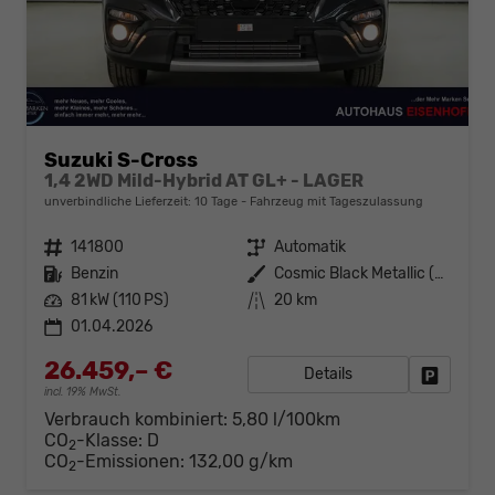
Suzuki S-Cross
1,4 2WD Mild-Hybrid AT GL+ - LAGER
unverbindliche Lieferzeit:
10 Tage
Fahrzeug mit Tageszulassung
Fahrzeugnr.
141800
Getriebe
Automatik
Kraftstoff
Benzin
Außenfarbe
Cosmic Black Metallic (ZCE)
Leistung
81 kW (110 PS)
Kilometerstand
20 km
01.04.2026
26.459,– €
Details
Fahrzeug
incl. 19% MwSt.
Verbrauch kombiniert:
5,80 l/100km
CO
-Klasse:
D
2
CO
-Emissionen:
132,00 g/km
2