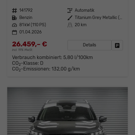
Fahrzeugnr.
141792
Getriebe
Automatik
Kraftstoff
Benzin
Außenfarbe
Titanium Grey Metallic (ZZZ)
Leistung
81 kW (110 PS)
Kilometerstand
20 km
01.04.2026
26.459,– €
Details
Fahrzeug
incl. 19% MwSt.
Verbrauch kombiniert:
5,80 l/100km
CO
-Klasse:
D
2
CO
-Emissionen:
132,00 g/km
2