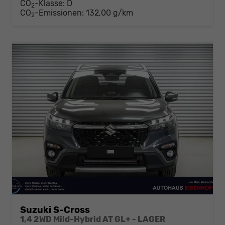
CO
-Klasse:
D
2
CO
-Emissionen:
132,00 g/km
2
Suzuki S-Cross
1,4 2WD Mild-Hybrid AT GL+ - LAGER