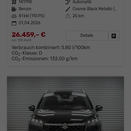
Fahrzeugnr.
141798
Getriebe
Automatik
Kraftstoff
Benzin
Außenfarbe
Cosmic Black Metallic (ZCE)
Leistung
81 kW (110 PS)
Kilometerstand
20 km
01.04.2026
26.459,– €
Details
Fahrzeug
incl. 19% MwSt.
Verbrauch kombiniert:
5,80 l/100km
CO
-Klasse:
D
2
CO
-Emissionen:
132,00 g/km
2