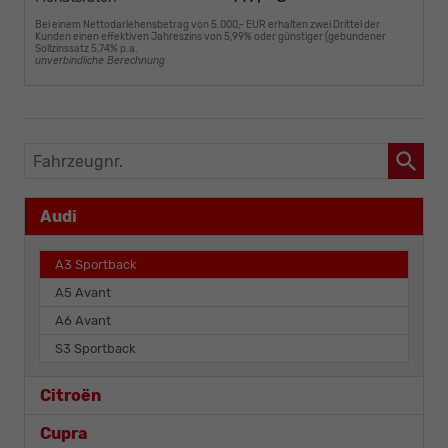
Bei einem Nettodarlehensbetrag von 5.000,- EUR erhalten zwei Drittel der
Kunden einen effektiven Jahreszins von 5,99% oder günstiger (gebundener
Sollzinssatz 5,74% p.a.
unverbindliche Berechnung
Fahrzeugnr.
Audi
A3 Sportback
A5 Avant
A6 Avant
S3 Sportback
Citroën
Cupra