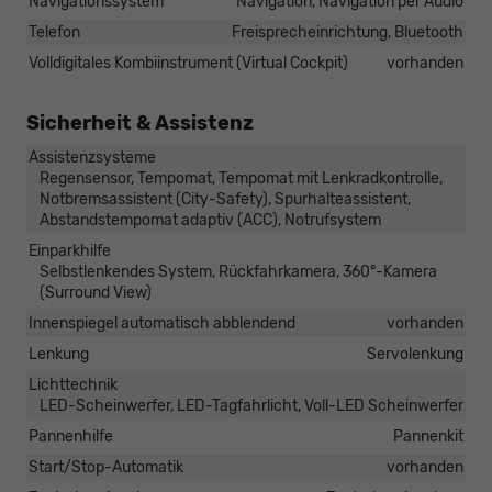
Navigationssystem
Navigation, Navigation per Audio
Telefon
Freisprecheinrichtung, Bluetooth
Volldigitales Kombiinstrument (Virtual Cockpit)
vorhanden
Sicherheit & Assistenz
Assistenzsysteme
Regensensor, Tempomat, Tempomat mit Lenkradkontrolle,
Notbremsassistent (City-Safety), Spurhalteassistent,
Abstandstempomat adaptiv (ACC), Notrufsystem
Einparkhilfe
Selbstlenkendes System, Rückfahrkamera, 360°-Kamera
(Surround View)
Innenspiegel automatisch abblendend
vorhanden
Lenkung
Servolenkung
Lichttechnik
LED-Scheinwerfer, LED-Tagfahrlicht, Voll-LED Scheinwerfer
Pannenhilfe
Pannenkit
Start/Stop-Automatik
vorhanden