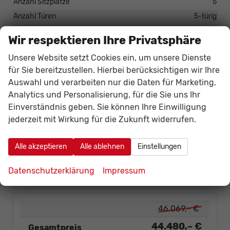
Anzahl Sitzplätze
5
Anzahl Türen
5-türig
Erstzulassung
01.03.2026
Wir respektieren Ihre Privatsphäre
HU/AU neu
vorhanden
Unsere Website setzt Cookies ein, um unsere Dienste
Kilometerstand
20
für Sie bereitzustellen. Hierbei berücksichtigen wir Ihre
Lackierung
Metallic
Auswahl und verarbeiten nur die Daten für Marketing,
Leergewicht
1580 kg
Analytics und Personalisierung, für die Sie uns Ihr
Nichtraucher-Fahrzeug
vorhanden
Einverständnis geben. Sie können Ihre Einwilligung
Polsterung
Stoff
jederzeit mit Wirkung für die Zukunft widerrufen.
Tageszulassung
vorhanden
Zustand
unfallfrei
Alle akzeptieren
Alle ablehnen
Einstellungen
Zustand, Beschaffenheit
Scheckheftgepflegt
Datenschutzerklärung
Impressum
Zustand, Fahrfähigkeit
fahrtauglich
46.069,– €
44.480,– €
Gesamtpreis