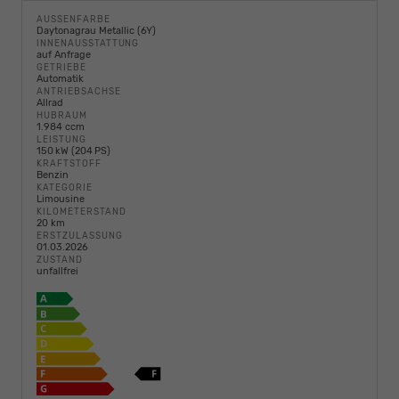
AUSSENFARBE
Daytonagrau Metallic (6Y)
INNENAUSSTATTUNG
auf Anfrage
GETRIEBE
Automatik
ANTRIEBSACHSE
Allrad
HUBRAUM
1.984 ccm
LEISTUNG
150 kW (204 PS)
KRAFTSTOFF
Benzin
KATEGORIE
Limousine
KILOMETERSTAND
20 km
ERSTZULASSUNG
01.03.2026
ZUSTAND
unfallfrei