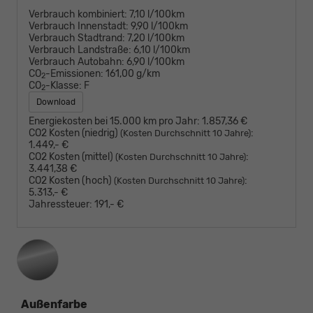
Verbrauch kombiniert:
7,10 l/100km
Verbrauch Innenstadt:
9,90 l/100km
Verbrauch Stadtrand:
7,20 l/100km
Verbrauch Landstraße:
6,10 l/100km
Verbrauch Autobahn:
6,90 l/100km
CO
-Emissionen:
161,00 g/km
2
CO
-Klasse:
F
2
Download
Energiekosten bei 15.000 km pro Jahr:
1.857,36 €
CO2 Kosten (niedrig)
:
(Kosten Durchschnitt 10 Jahre)
1.449,- €
CO2 Kosten (mittel)
:
(Kosten Durchschnitt 10 Jahre)
3.441,38 €
CO2 Kosten (hoch)
:
(Kosten Durchschnitt 10 Jahre)
5.313,- €
Jahressteuer:
191,- €
Außenfarbe