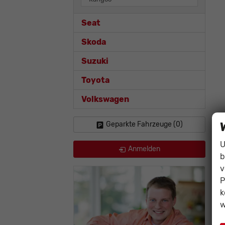
Seat
Skoda
Suzuki
Toyota
Volkswagen
Geparkte Fahrzeuge (
0
)
U
Anmelden
b
v
P
k
w