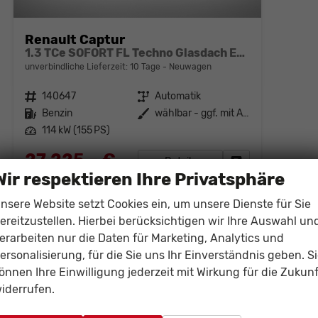
Renault Captur
1.3 TCe SOFORT FL Techno Glasdach EDC
unverbindliche Lieferzeit:
10 Tage
Neuwagen
Fahrzeugnr.
140647
Getriebe
Automatik
Kraftstoff
Benzin
Außenfarbe
wählbar - ggf. mit Aufpreis
Leistung
114 kW (155 PS)
27.225,– €
Details
Fahrzeug parken
Wir respektieren Ihre Privatsphäre
incl. 19% MwSt.
Verbrauch kombiniert:
5,40 l/100km
nsere Website setzt Cookies ein, um unsere Dienste für Sie
CO
-Klasse:
D
2
CO
-Emissionen:
122,00 g/km
ereitzustellen. Hierbei berücksichtigen wir Ihre Auswahl un
2
erarbeiten nur die Daten für Marketing, Analytics und
ersonalisierung, für die Sie uns Ihr Einverständnis geben. S
önnen Ihre Einwilligung jederzeit mit Wirkung für die Zukunf
iderrufen.