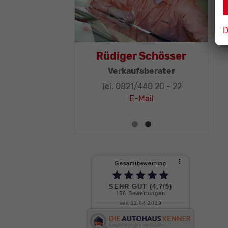
D
as Mohr
Rüdiger Schösser
leitung, KFZ-
Verkaufsberater
ker-Meister
Tel. 0821/440 20 - 22
1/440 20 - 32
E-Mail
E-Mail