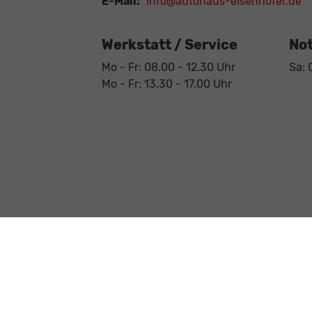
E-Mail:
info@autohaus-eisenhofer.de
Werkstatt / Service
Not
Mo - Fr: 08.00 - 12.30 Uhr
Sa: 
Mo - Fr: 13.30 - 17.00 Uhr
Anmelden
Impressum
AGB
Datenschutz
Weitere Informationen zum offiziellen Kraftstoffverbrauch 
offiziellen Kraftstoffverbrauch, die offiziellen spezifischen