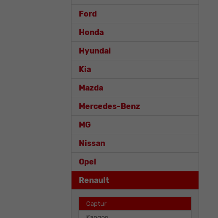
Ford
Honda
Hyundai
Kia
Mazda
Mercedes-Benz
MG
Nissan
Opel
Renault
Captur
Kangoo