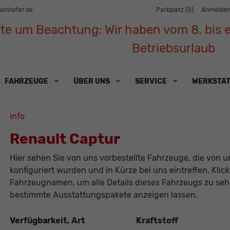
senhofer.de
Parkplatz (
0
)
Anmelde
tte um Beachtung: Wir haben vom 8. bis e
Betriebsurlaub
FAHRZEUGE
ÜBER UNS
SERVICE
WERKSTA
info
Renault Captur
Hier sehen Sie von uns vorbestellte Fahrzeuge, die von un
konfiguriert wurden und in Kürze bei uns eintreffen. Klic
Fahrzeugnamen, um alle Details dieses Fahrzeugs zu sehe
bestimmte Ausstattungspakete anzeigen lassen.
Verfügbarkeit, Art
Kraftstoff