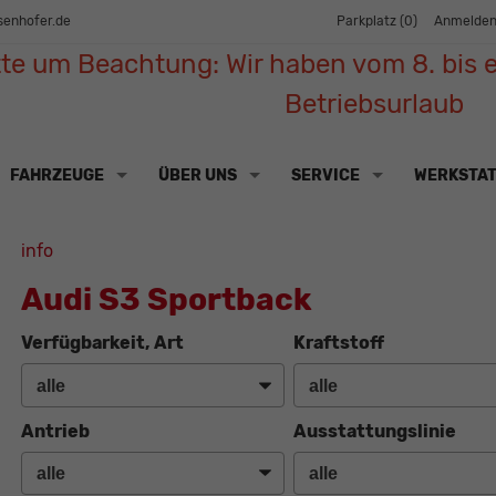
senhofer.de
Parkplatz (
0
)
Anmelde
tte um Beachtung: Wir haben vom 8. bis e
Betriebsurlaub
FAHRZEUGE
ÜBER UNS
SERVICE
WERKSTA
info
Audi S3 Sportback
Verfügbarkeit, Art
Kraftstoff
Antrieb
Ausstattungslinie