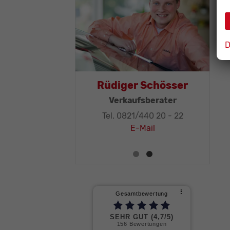
D
as Mohr
Rüdiger Schösser
leitung, KFZ-
Verkaufsberater
ker-Meister
Tel. 0821/440 20 - 22
1/440 20 - 32
E-Mail
E-Mail