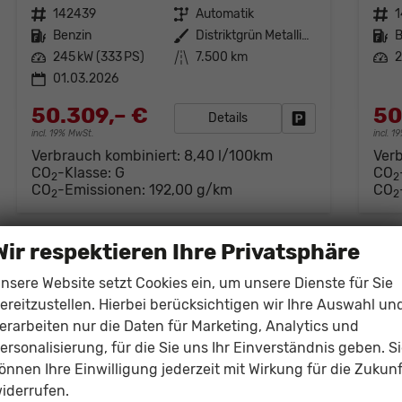
Fahrzeugnr.
142439
Getriebe
Automatik
Fahrzeugnr.
Kraftstoff
Benzin
Außenfarbe
Distriktgrün Metallic (M4)
Kraftstoff
B
Leistung
245 kW (333 PS)
Kilometerstand
7.500 km
Leistung
2
01.03.2026
50.309,– €
50
Details
Fahrzeug parken
incl. 19% MwSt.
incl. 
Verbrauch kombiniert:
8,40 l/100km
Ver
CO
-Klasse:
G
CO
2
2
CO
-Emissionen:
192,00 g/km
CO
2
2
Wir respektieren Ihre Privatsphäre
nsere Website setzt Cookies ein, um unsere Dienste für Sie
ereitzustellen. Hierbei berücksichtigen wir Ihre Auswahl un
erarbeiten nur die Daten für Marketing, Analytics und
ersonalisierung, für die Sie uns Ihr Einverständnis geben. S
önnen Ihre Einwilligung jederzeit mit Wirkung für die Zukunf
iderrufen.