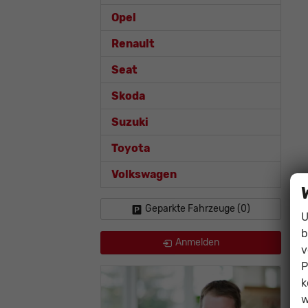
Opel
Renault
Seat
Skoda
Suzuki
Toyota
Volkswagen
Geparkte Fahrzeuge (
0
)
U
b
Anmelden
v
P
k
w