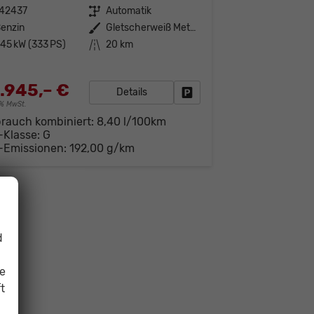
142437
Getriebe
Automatik
enzin
Außenfarbe
Gletscherweiß Metallic (2Y)
45 kW (333 PS)
Kilometerstand
20 km
.945,– €
Details
Fahrzeug parken
19% MwSt.
brauch kombiniert:
8,40 l/100km
-Klasse:
G
-Emissionen:
192,00 g/km
d
ie
t