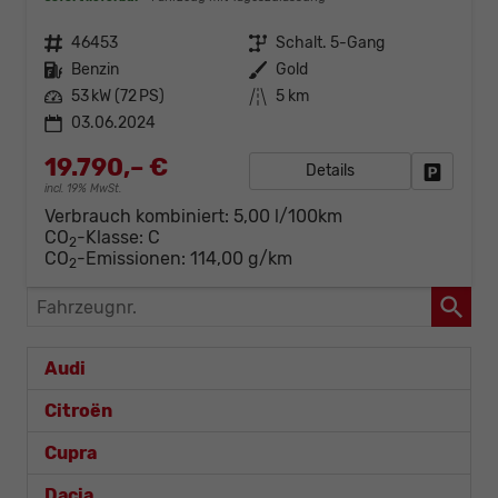
Fahrzeugnr.
46453
Getriebe
Schalt. 5-Gang
Kraftstoff
Benzin
Außenfarbe
Gold
Leistung
53 kW (72 PS)
Kilometerstand
5 km
03.06.2024
19.790,– €
Details
Fahrzeug
incl. 19% MwSt.
Verbrauch kombiniert:
5,00 l/100km
CO
-Klasse:
C
2
CO
-Emissionen:
114,00 g/km
2
Fahrzeugnr.
Audi
Citroën
Cupra
Dacia