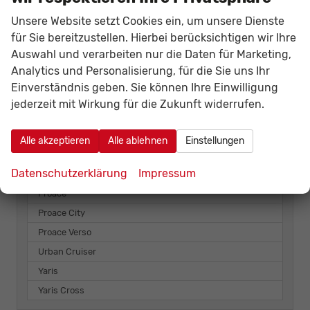
Seat
Unsere Website setzt Cookies ein, um unsere Dienste
Skoda
für Sie bereitzustellen. Hierbei berücksichtigen wir Ihre
Auswahl und verarbeiten nur die Daten für Marketing,
Suzuki
Analytics und Personalisierung, für die Sie uns Ihr
Toyota
Einverständnis geben. Sie können Ihre Einwilligung
jederzeit mit Wirkung für die Zukunft widerrufen.
Aygo X
C-HR
Alle akzeptieren
Alle ablehnen
Einstellungen
Corolla Touring Sports
Datenschutzerklärung
Impressum
Land Cruiser
Proace
Proace City
Proace Verso
Urban Cruiser
Yaris
Yaris Cross