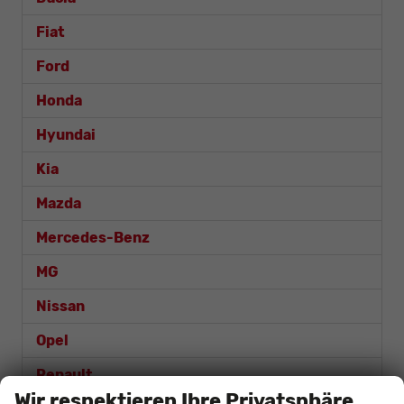
Fiat
Ford
Honda
Hyundai
Kia
Mazda
Mercedes-Benz
MG
Nissan
Opel
Renault
Wir respektieren Ihre Privatsphäre