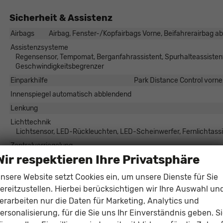
Sicherheit & Assistenz
Airbags
Airbag, Fenster-/Kopfairbags Vorne, Beifahrerairbag ab
Assistenzsysteme
Regensensor, Tempomat, Berganfahrassistent, Spurhalteassisten
Geschwindigkeitsbegrenzer
Einparkhilfe
Park Distance Control vorne
Innenspiegel automatisch abblendend
Lenkung
Lichttechnik
Lichtsensor, LED-Rückleuchten, LED-Scheinwerfer, Fernlichtassi
Zentralverriegelung
Wir respektieren Ihre Privatsphäre
Außen
nsere Website setzt Cookies ein, um unsere Dienste für Sie
ereitzustellen. Hierbei berücksichtigen wir Ihre Auswahl un
Außenspiegel
Außenspiegel
erarbeiten nur die Daten für Marketing, Analytics und
ersonalisierung, für die Sie uns Ihr Einverständnis geben. S
Räder & Technik