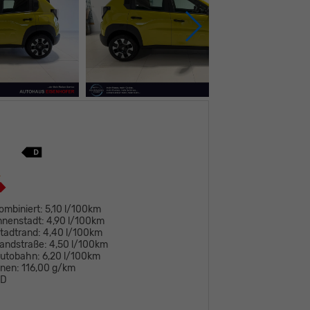
ombiniert:
5,10 l/100km
nnenstadt:
4,90 l/100km
tadtrand:
4,40 l/100km
andstraße:
4,50 l/100km
Autobahn:
6,20 l/100km
onen:
116,00 g/km
D