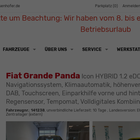
senhofer.de
Parkplatz (
0
)
Anmelde
tte um Beachtung: Wir haben vom 8. bis e
Betriebsurlaub
FAHRZEUGE
ÜBER UNS
SERVICE
WERKSTA
Fiat Grande Panda
Icon HYBRID 1.2 eDC
Navigationssystem, Klimaautomatik, höhenverst
DAB, Touchscreen, Einparkhilfe vorne und hin
Regensensor, Tempomat, Volldigitales Kombii
Fahrzeugnr.
:
141238
, unverbindliche Lieferzeit:
10 Tage
, Landesversion: E
Zentrallager (extern)