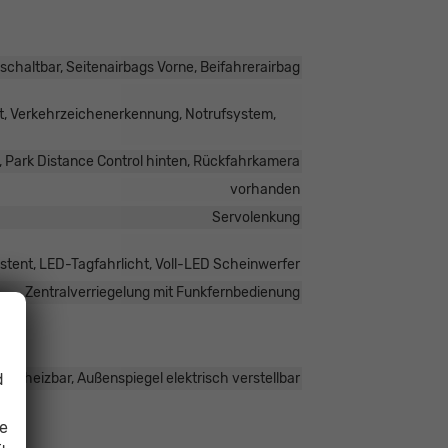
schaltbar, Seitenairbags Vorne, Beifahrerairbag
t, Verkehrzeichenerkennung, Notrufsystem,
, Park Distance Control hinten, Rückfahrkamera
vorhanden
Servolenkung
stent, LED-Tagfahrlicht, Voll-LED Scheinwerfer
Zentralverriegelung mit Funkfernbedienung
d
 beheizbar, Außenspiegel elektrisch verstellbar
ie