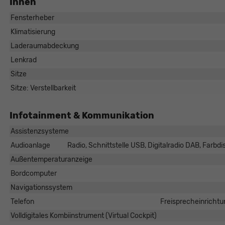
Innen
Fensterheber
Klimatisierung
Laderaumabdeckung
Lenkrad
Sitze
Sitze: Verstellbarkeit
diger Schösser
Infotainment & Kommunikation
Verkaufsberater
Assistenzsysteme
el. 0821/440 20 - 22
Audioanlage
Radio, Schnittstelle USB, Digitalradio DAB, Farbd
E-Mail
Außentemperaturanzeige
Bordcomputer
Navigationssystem
Telefon
Freisprecheinrichtu
Volldigitales Kombiinstrument (Virtual Cockpit)