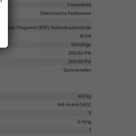
t
Frontantrieb
Elektronische Parkbremse
tabilitäts-Programm (ESP), Reifendruckkontrolle
16 Zoll
Stahlfelge
205/60 R16
205/60 R16
Sommerreifen
600 kg
Voll-Hybrid (HEV)
5
5-türig
1