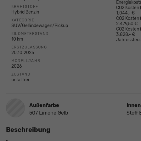
Energiekost
KRAFTSTOFF
CO2 Kosten (
Hybrid Benzin
1.044,- €
CO2 Kosten (
KATEGORIE
2.479,50 €
SUV/Geländewagen/Pickup
CO2 Kosten
KILOMETERSTAND
3.828,- €
10 km
Jahressteue
ERSTZULASSUNG
20.10.2025
MODELLJAHR
2026
ZUSTAND
unfallfrei
Außenfarbe
Innen
507 Limone Gelb
Stoff 
Beschreibung