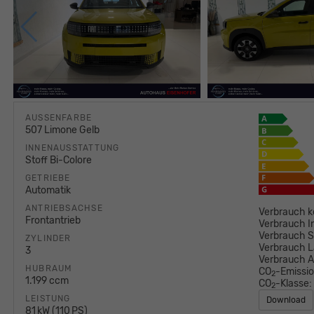
AUSSENFARBE
507 Limone Gelb
INNENAUSSTATTUNG
Stoff Bi-Colore
GETRIEBE
Automatik
ANTRIEBSACHSE
Verbrauch k
Frontantrieb
Verbrauch I
Verbrauch S
ZYLINDER
Verbrauch L
3
Verbrauch 
HUBRAUM
CO
-Emissi
2
1.199 ccm
CO
-Klasse:
2
LEISTUNG
Download
81 kW (110 PS)