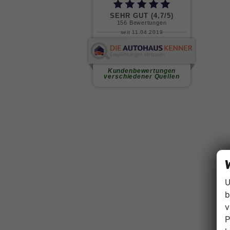
U
b
v
P