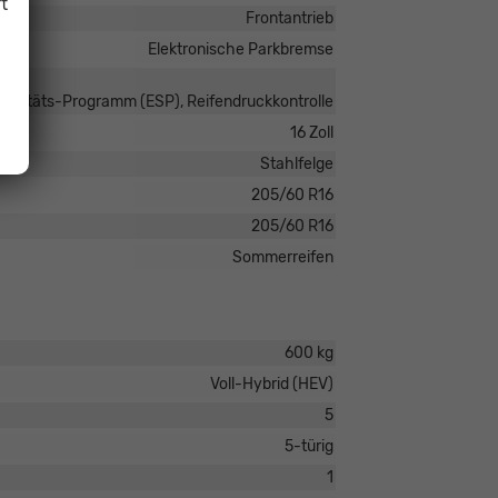
t
Frontantrieb
Elektronische Parkbremse
tabilitäts-Programm (ESP), Reifendruckkontrolle
16 Zoll
Stahlfelge
205/60 R16
205/60 R16
Sommerreifen
600 kg
Voll-Hybrid (HEV)
5
5-türig
1