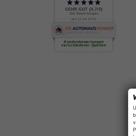
U
b
v
P