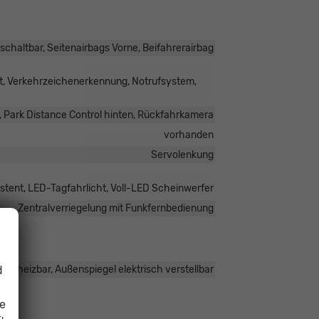
schaltbar, Seitenairbags Vorne, Beifahrerairbag
t, Verkehrzeichenerkennung, Notrufsystem,
, Park Distance Control hinten, Rückfahrkamera
vorhanden
Servolenkung
stent, LED-Tagfahrlicht, Voll-LED Scheinwerfer
Zentralverriegelung mit Funkfernbedienung
d
 beheizbar, Außenspiegel elektrisch verstellbar
ie