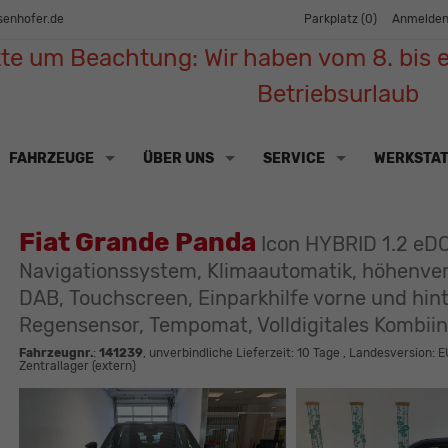
senhofer.de
Parkplatz (
0
)
Anmelde
tte um Beachtung: Wir haben vom 8. bis e
Betriebsurlaub
FAHRZEUGE
ÜBER UNS
SERVICE
WERKSTA
Fiat Grande Panda
Icon HYBRID 1.2 eDC
Navigationssystem, Klimaautomatik, höhenverst
DAB, Touchscreen, Einparkhilfe vorne und hin
Regensensor, Tempomat, Volldigitales Kombii
Fahrzeugnr.
:
141239
, unverbindliche Lieferzeit:
10 Tage
, Landesversion: E
Zentrallager (extern)