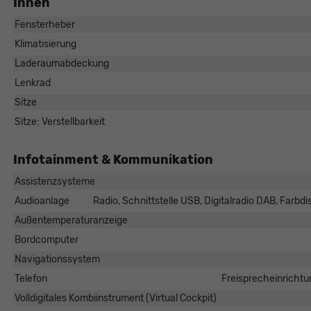
Innen
Fensterheber
Klimatisierung
Laderaumabdeckung
Lenkrad
Sitze
Sitze: Verstellbarkeit
Rüdiger Schösser
Infotainment & Kommunikation
Verkaufsberater
Assistenzsysteme
Tel. 0821/440 20 - 22
Audioanlage
Radio, Schnittstelle USB, Digitalradio DAB, Farbd
E-Mail
Außentemperaturanzeige
Bordcomputer
Navigationssystem
Telefon
Freisprecheinrichtu
Volldigitales Kombiinstrument (Virtual Cockpit)