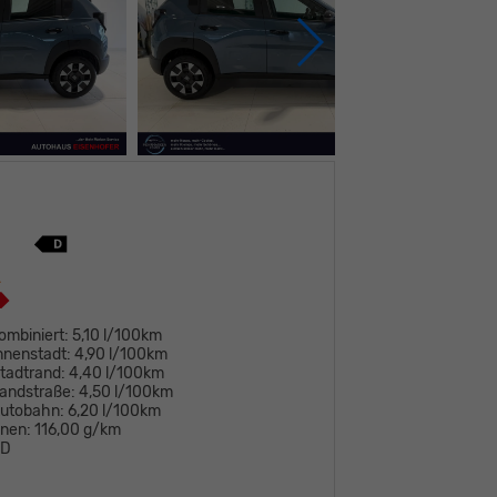
ombiniert:
5,10 l/100km
nnenstadt:
4,90 l/100km
tadtrand:
4,40 l/100km
andstraße:
4,50 l/100km
Autobahn:
6,20 l/100km
onen:
116,00 g/km
D