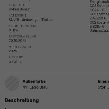
Energiekost
KRAFTSTOFF
CO2 Kosten (
Hybrid Benzin
1.044,- €
CO2 Kosten (
KATEGORIE
2.479,50 €
SUV/Geländewagen/Pickup
CO2 Kosten
KILOMETERSTAND
3.828,- €
10 km
Jahressteue
ERSTZULASSUNG
20.10.2025
MODELLJAHR
2026
ZUSTAND
unfallfrei
Außenfarbe
Innen
411 Lago Blau
Stoff 
Beschreibung