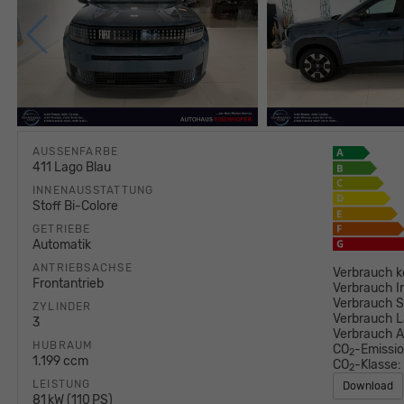
AUSSENFARBE
411 Lago Blau
INNENAUSSTATTUNG
Stoff Bi-Colore
GETRIEBE
Automatik
ANTRIEBSACHSE
Verbrauch k
Frontantrieb
Verbrauch I
Verbrauch S
ZYLINDER
Verbrauch L
3
Verbrauch 
HUBRAUM
CO
-Emissi
2
1.199 ccm
CO
-Klasse:
2
LEISTUNG
Download
81 kW (110 PS)