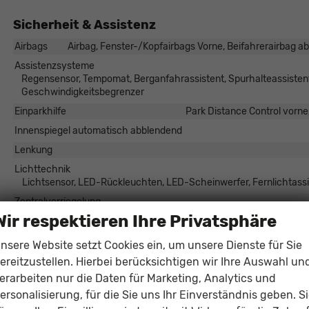
Sicherheit & Assistenz
Airbags
Airbag, Fenster-/Kopfairbags Vorne, Beifahrerairbag ab
Assistenzsysteme
Regensensor, Tempomat, Berganfahrassistent, Spurhalteassisten
Geschwindigkeitsbegrenzer
Einparkhilfe
Park Distance Control vorne
Innenspiegel automatisch abblendend
Lenkung
Lichttechnik
Lichtsensor, LED-Rückleuchten, LED-Scheinwerfer, Fernlichtassi
Zentralverriegelung
Wir respektieren Ihre Privatsphäre
Außen
nsere Website setzt Cookies ein, um unsere Dienste für Sie
ereitzustellen. Hierbei berücksichtigen wir Ihre Auswahl un
Außenspiegel
Außenspiegel
erarbeiten nur die Daten für Marketing, Analytics und
ersonalisierung, für die Sie uns Ihr Einverständnis geben. S
Räder & Technik