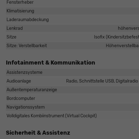
Fensterheber
Klimatisierung
Laderaumabdeckung
Lenkrad
höhenverst
Sitze
Isofix (Kindersitzbefes
Sitze: Verstellbarkeit
Höhenverstellbar
Infotainment & Kommunikation
Rüdiger Schösser
Assistenzsysteme
Verkaufsberater
Audioanlage
Radio, Schnittstelle USB, Digitalrad
Tel. 0821/440 20 - 22
Außentemperaturanzeige
E-Mail
Bordcomputer
Navigationssystem
Volldigitales Kombiinstrument (Virtual Cockpit)
Sicherheit & Assistenz