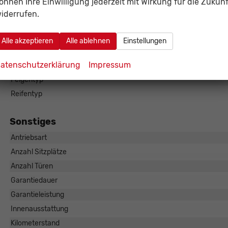
önnen Ihre Einwilligung jederzeit mit Wirkung für die Zukunf
Antriebsachse
iderrufen.
Bremsen
Alle akzeptieren
Alle ablehnen
Einstellungen
Fahrwerk- und Regelungssysteme
Antiblockiersystem (ABS), Elektronisches S
atenschutzerklärung
Impressum
Felgengröße
Felgentyp
Reifentyp
Sonstiges
Antriebsart
Anzahl Sitzplätze
Anzahl Türen
Garantiedauer
Garantieleistung
Innenausstattung
Kilometerstand