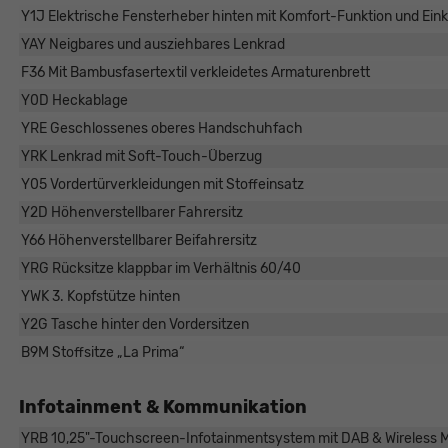
Y1J Elektrische Fensterheber hinten mit Komfort-Funktion und Ei
YAY Neigbares und ausziehbares Lenkrad
F36 Mit Bambusfasertextil verkleidetes Armaturenbrett
Y0D Heckablage
YRE Geschlossenes oberes Handschuhfach
YRK Lenkrad mit Soft-Touch-Überzug
Y05 Vordertürverkleidungen mit Stoffeinsatz
Y2D Höhenverstellbarer Fahrersitz
Y66 Höhenverstellbarer Beifahrersitz
YRG Rücksitze klappbar im Verhältnis 60/40
YWK 3. Kopfstütze hinten
Y2G Tasche hinter den Vordersitzen
B9M Stoffsitze „La Prima“
Infotainment & Kommunikation
YRB 10,25"-Touchscreen-Infotainmentsystem mit DAB & Wireless M