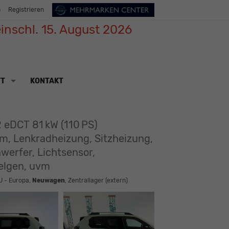
n
Registrieren
inschl. 15. August 2026
TT
KONTAKT
 eDCT 81 kW (110 PS)
m, Lenkradheizung, Sitzheizung,
werfer, Lichtsensor,
felgen, uvm
U - Europa,
Neuwagen
, Zentrallager (extern)