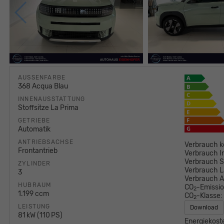
AUSSENFARBE
368 Acqua Blau
INNENAUSSTATTUNG
Stoffsitze La Prima
GETRIEBE
Automatik
ANTRIEBSACHSE
Verbrauch k
Frontantrieb
Verbrauch I
Verbrauch S
ZYLINDER
Verbrauch L
3
Verbrauch 
HUBRAUM
CO
-Emissi
2
1.199 ccm
CO
-Klasse:
2
LEISTUNG
Download
81 kW (110 PS)
Energiekost