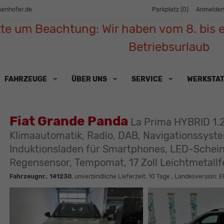
senhofer.de
Parkplatz (
0
)
Anmelde
tte um Beachtung: Wir haben vom 8. bis e
Betriebsurlaub
FAHRZEUGE
ÜBER UNS
SERVICE
WERKSTA
Fiat Grande Panda
La Prima HYBRID 1.2
Klimaautomatik, Radio, DAB, Navigationssyste
Induktionsladen für Smartphones, LED-Schein
Regensensor, Tempomat, 17 Zoll Leichtmetall
Fahrzeugnr.
:
141230
, unverbindliche Lieferzeit:
10 Tage
, Landesversion: E