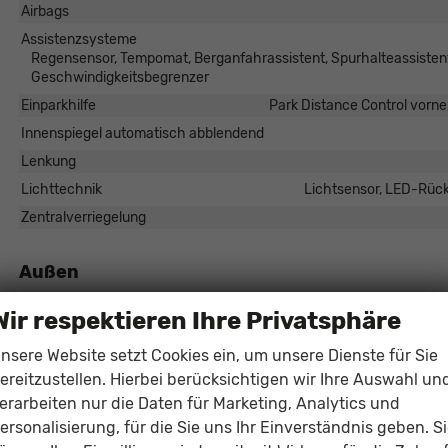
Airbags
Assistenzsysteme
Regensensor, Tempomat, Berganfahrassistent, Spurhalteassisten
Geschwindigkeitsbegrenzer
Einparkhilfe
Park Distance Control vorne
Innenspiegel automatisch abblendend
Lenkung
Lichttechnik
Lichtsensor, LED-Rück
Zentralverriegelung
Außen
Außenspiegel
Außenspiegel elektrisch anklappbar, Außenspiegel
Wir respektieren Ihre Privatsphäre
Dachreling
nsere Website setzt Cookies ein, um unsere Dienste für Sie
Herstellerpaket
ereitzustellen. Hierbei berücksichtigen wir Ihre Auswahl un
Scheiben, Verglasung
Privacy Glass (Hecksc
erarbeiten nur die Daten für Marketing, Analytics und
ersonalisierung, für die Sie uns Ihr Einverständnis geben. S
Räder & Technik