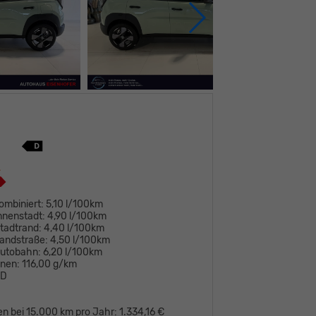
ombiniert:
5,10 l/100km
nnenstadt:
4,90 l/100km
tadtrand:
4,40 l/100km
andstraße:
4,50 l/100km
Autobahn:
6,20 l/100km
onen:
116,00 g/km
D
en bei 15.000 km pro Jahr:
1.334,16 €