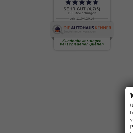
U
b
v
P