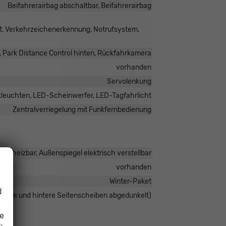
Beifahrerairbag abschaltbar, Beifahrerairbag
t, Verkehrzeichenerkennung, Notrufsystem,
, Park Distance Control hinten, Rückfahrkamera
vorhanden
Servolenkung
leuchten, LED-Scheinwerfer, LED-Tagfahrlicht
Zentralverriegelung mit Funkfernbedienung
 beheizbar, Außenspiegel elektrisch verstellbar
vorhanden
Winter-Paket
d
heibe und hintere Seitenscheiben abgedunkelt)
ie