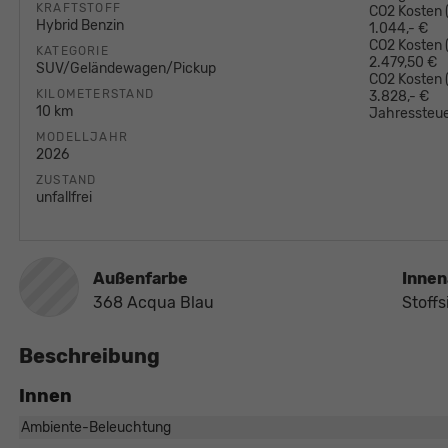
KRAFTSTOFF
CO2 Kosten (
Hybrid Benzin
1.044,- €
CO2 Kosten (
KATEGORIE
2.479,50 €
SUV/Geländewagen/Pickup
CO2 Kosten
KILOMETERSTAND
3.828,- €
10 km
Jahressteue
MODELLJAHR
2026
ZUSTAND
unfallfrei
Außenfarbe
Innen
368 Acqua Blau
Stoffs
Beschreibung
Innen
Ambiente-Beleuchtung