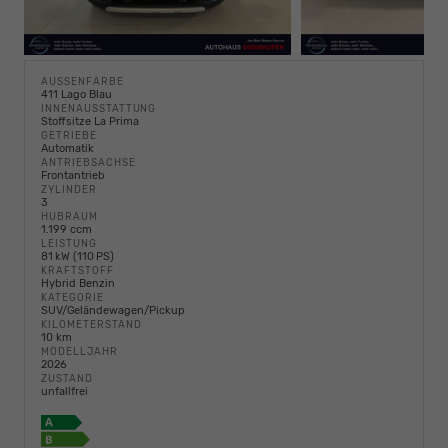
AUSSENFARBE
411 Lago Blau
INNENAUSSTATTUNG
Stoffsitze La Prima
GETRIEBE
Automatik
ANTRIEBSACHSE
Frontantrieb
ZYLINDER
3
HUBRAUM
1.199 ccm
LEISTUNG
81 kW (110 PS)
KRAFTSTOFF
Hybrid Benzin
KATEGORIE
SUV/Geländewagen/Pickup
KILOMETERSTAND
10 km
MODELLJAHR
2026
ZUSTAND
unfallfrei