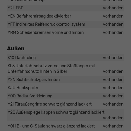
Y2L ESP
vorhanden
YEN Beifahrerairbag deaktivierbar
vorhanden
YFT Indirektes Reifendruckkontrollsystem
vorhanden
YRM Scheibenbremsen vorne und hinten
vorhanden
Außen
K1X Dachreling
vorhanden
KL3 Unterfahrschutz vorne und Stoßfänger mit
Unterfahrschutz hinten in Silber
vorhanden
Y2N Sichtschutzglas hinten
vorhanden
KJU Heckspoiler
vorhanden
Y0O Radlaufverkleidung
vorhanden
Y2I Türaußengriffe schwarz glänzend lackiert
vorhanden
Y2Q Außenspiegelkappen schwarz glänzend lackiert
vorhanden
Y0H B- und C-Säule schwarz glänzend lackiert
vorhanden