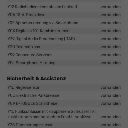
Y12 Radiobedienelemente am Lenkrad
vorhanden
YRA 12-V-Steckdose
vorhanden
K0E Spracherkennung via Smartphone
vorhanden
Y0X Digitales 10"-Kombiinstrument
vorhanden
Y29 Digital Audio Broadcasting (DAB)
vorhanden
Y2U Telematikbox
vorhanden
Y99 Connected Services
vorhanden
YBL Smartphone Mirroring
vorhanden
Sicherheit & Assistenz
Y1U Regensensor
vorhanden
Y0U Elektrische Parkbremse
vorhanden
Y0V E-TOGGLE Schalthebel
vorhanden
Y1C Funkschlüssel mit klappbarem Schlüssel inkl.
zusätzlichem mechanischen Ersatz- schlüssel
vorhanden
Y2S Dämmerungssensor
vorhanden