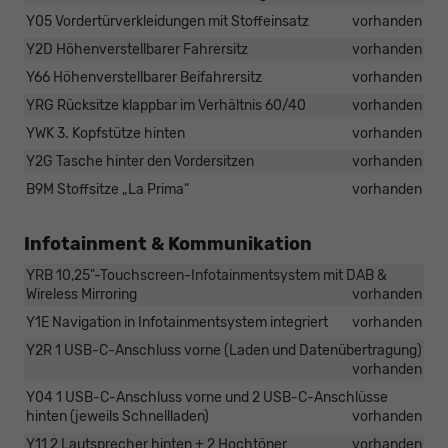
Y05 Vordertürverkleidungen mit Stoffeinsatz
vorhanden
Y2D Höhenverstellbarer Fahrersitz
vorhanden
Y66 Höhenverstellbarer Beifahrersitz
vorhanden
YRG Rücksitze klappbar im Verhältnis 60/40
vorhanden
YWK 3. Kopfstütze hinten
vorhanden
Y2G Tasche hinter den Vordersitzen
vorhanden
B9M Stoffsitze „La Prima“
vorhanden
Infotainment & Kommunikation
YRB 10,25"-Touchscreen-Infotainmentsystem mit DAB &
Wireless Mirroring
vorhanden
Y1E Navigation in Infotainmentsystem integriert
vorhanden
Y2R 1 USB-C-Anschluss vorne (Laden und Datenübertragung)
vorhanden
Y04 1 USB-C-Anschluss vorne und 2 USB-C-Anschlüsse
hinten (jeweils Schnellladen)
vorhanden
Y11 2 Lautsprecher hinten + 2 Hochtöner
vorhanden