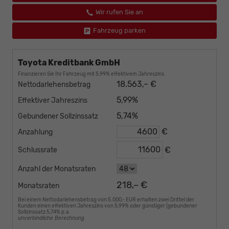
Wir rufen Sie an
Fahrzeug parken
Toyota Kreditbank GmbH
Finanzieren Sie Ihr Fahrzeug mit 5,99% effektivem Jahreszins.
18.563,– €
Nettodarlehensbetrag
5,99%
Effektiver Jahreszins
5,74%
Gebundener Sollzinssatz
€
Anzahlung
€
Schlussrate
Anzahl der Monatsraten
218,– €
Monatsraten
Bei einem Nettodarlehensbetrag von 5.000,- EUR erhalten zwei Drittel der
Kunden einen effektiven Jahreszins von 5,99% oder günstiger (gebundener
Sollzinssatz 5,74% p.a.
unverbindliche Berechnung