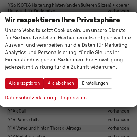
YS6 ISOFIX-Halterung hinten (an den äußeren Sitzen) + oberer
Haltegurt für Kindersitze
vorhanden
Wir respektieren Ihre Privatsphäre
Y24 Rückfahrkamera
vorhanden
KK8 Parksensoren vorne und hinten
vorhanden
Unsere Website setzt Cookies ein, um unsere Dienste
Y00 Berganfahrhilfe
vorhanden
für Sie bereitzustellen. Hierbei berücksichtigen wir Ihre
Auswahl und verarbeiten nur die Daten für Marketing,
Y0L Verkehrszeichenerkennung
vorhanden
Analytics und Personalisierung, für die Sie uns Ihr
Y0M Aufmerksamkeitswarner für den Fahrer
vorhanden
Einverständnis geben. Sie können Ihre Einwilligung
Y1K Fahrspurhalte-Assistent
vorhanden
jederzeit mit Wirkung für die Zukunft widerrufen.
Y2C Geschwindigkeitsregelanlage mit
Geschwindigkeitsbegrenzer
vorhanden
Alle akzeptieren
Alle ablehnen
Einstellungen
YYD Aktive Sicherheitsbremse
vorhanden
Y08 ABS
vorhanden
Datenschutzerklärung
Impressum
Y0A Hupe
vorhanden
Y1A eCall
vorhanden
Y1B Pannenhilfe
vorhanden
Y1X Vorne und hinten Thorax-Airbags
vorhanden
Y1Z Beifahrerairbag
vorhanden