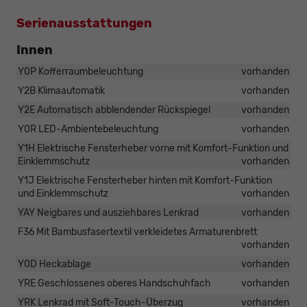
Serienausstattungen
Innen
Y0P Kofferraumbeleuchtung
vorhanden
Y2B Klimaautomatik
vorhanden
Y2E Automatisch abblendender Rückspiegel
vorhanden
Y0R LED-Ambientebeleuchtung
vorhanden
Y1H Elektrische Fensterheber vorne mit Komfort-Funktion und
Einklemmschutz
vorhanden
Y1J Elektrische Fensterheber hinten mit Komfort-Funktion
und Einklemmschutz
vorhanden
YAY Neigbares und ausziehbares Lenkrad
vorhanden
F36 Mit Bambusfasertextil verkleidetes Armaturenbrett
vorhanden
Y0D Heckablage
vorhanden
YRE Geschlossenes oberes Handschuhfach
vorhanden
YRK Lenkrad mit Soft-Touch-Überzug
vorhanden