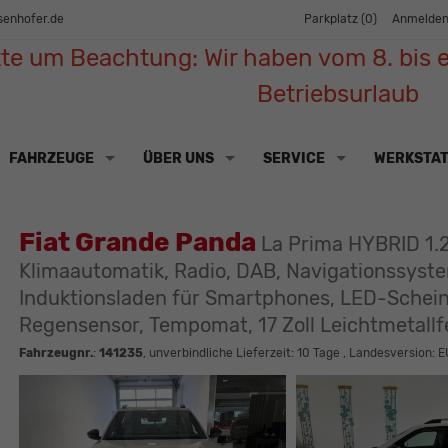
senhofer.de
Parkplatz (
0
)
Anmelde
tte um Beachtung: Wir haben vom 8. bis e
Betriebsurlaub
FAHRZEUGE
ÜBER UNS
SERVICE
WERKSTA
Fiat Grande Panda
La Prima HYBRID 1.2
Klimaautomatik, Radio, DAB, Navigationssyste
Induktionsladen für Smartphones, LED-Schein
Regensensor, Tempomat, 17 Zoll Leichtmetall
Fahrzeugnr.
:
141235
, unverbindliche Lieferzeit:
10 Tage
, Landesversion: E