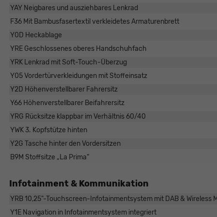
YAY Neigbares und ausziehbares Lenkrad
F36 Mit Bambusfasertextil verkleidetes Armaturenbrett
Y0D Heckablage
YRE Geschlossenes oberes Handschuhfach
YRK Lenkrad mit Soft-Touch-Überzug
Y05 Vordertürverkleidungen mit Stoffeinsatz
Y2D Höhenverstellbarer Fahrersitz
Y66 Höhenverstellbarer Beifahrersitz
YRG Rücksitze klappbar im Verhältnis 60/40
YWK 3. Kopfstütze hinten
Y2G Tasche hinter den Vordersitzen
B9M Stoffsitze „La Prima“
Infotainment & Kommunikation
YRB 10,25"-Touchscreen-Infotainmentsystem mit DAB & Wireless M
Y1E Navigation in Infotainmentsystem integriert