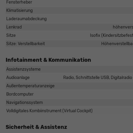
Fensterheber
Klimatisierung
Laderaumabdeckung
Lenkrad
höhenverst
Sitze
Isofix (Kindersitzbefes
Sitze: Verstellbarkeit
Höhenverstellbar
Infotainment & Kommunikation
Assistenzsysteme
Audioanlage
Radio, Schnittstelle USB, Digitalrad
Außentemperaturanzeige
Bordcomputer
Navigationssystem
Volldigitales Kombiinstrument (Virtual Cockpit)
Sicherheit & Assistenz