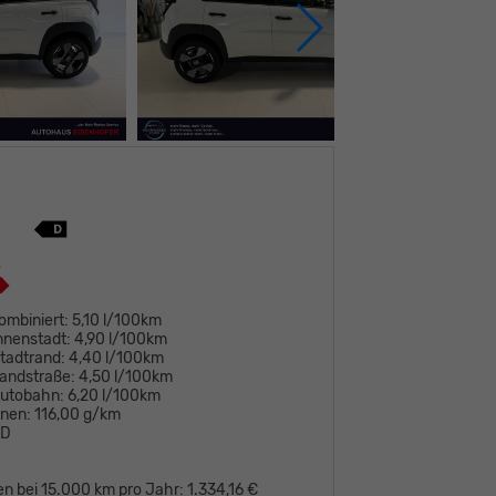
ombiniert:
5,10 l/100km
nnenstadt:
4,90 l/100km
tadtrand:
4,40 l/100km
andstraße:
4,50 l/100km
Autobahn:
6,20 l/100km
onen:
116,00 g/km
D
en bei 15.000 km pro Jahr:
1.334,16 €