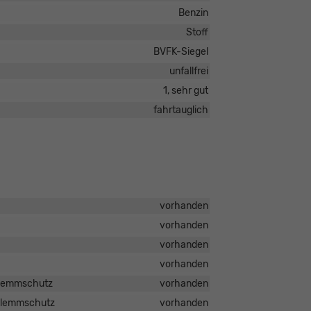
Benzin
Stoff
BVFK-Siegel
unfallfrei
1, sehr gut
fahrtauglich
vorhanden
vorhanden
vorhanden
vorhanden
nklemmschutz
vorhanden
nklemmschutz
vorhanden