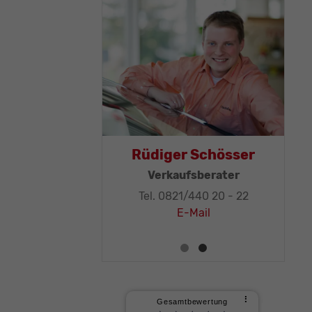
as Mohr
Rüdiger Schösser
leitung, KFZ-
Verkaufsberater
ker-Meister
Tel. 0821/440 20 - 22
1/440 20 - 32
E-Mail
E-Mail