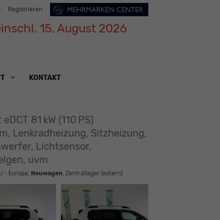
n
Registrieren
inschl. 15. August 2026
TT
KONTAKT
 eDCT 81 kW (110 PS)
m, Lenkradheizung, Sitzheizung,
werfer, Lichtsensor,
felgen, uvm
U - Europa,
Neuwagen
, Zentrallager (extern)