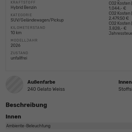
KRAFTSTOFF
CO2 Kosten (
Hybrid Benzin
1.044,- €
CO2 Kosten (
KATEGORIE
2.479,50 €
SUV/Geländewagen/Pickup
CO2 Kosten
KILOMETERSTAND
3.828,- €
10 km
Jahressteue
MODELLJAHR
2026
ZUSTAND
unfallfrei
Außenfarbe
Innen
240 Gelato Weiss
Stoffs
Beschreibung
Innen
Ambiente-Beleuchtung