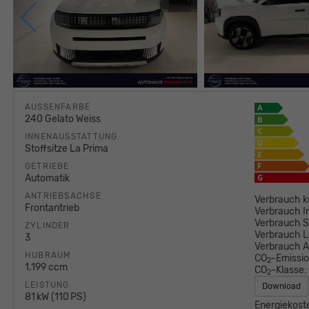
AUSSENFARBE
240 Gelato Weiss
INNENAUSSTATTUNG
Stoffsitze La Prima
GETRIEBE
Automatik
ANTRIEBSACHSE
Verbrauch k
Frontantrieb
Verbrauch I
Verbrauch S
ZYLINDER
Verbrauch L
3
Verbrauch 
HUBRAUM
CO
-Emissi
2
1.199 ccm
CO
-Klasse:
2
LEISTUNG
Download
81 kW (110 PS)
Energiekost