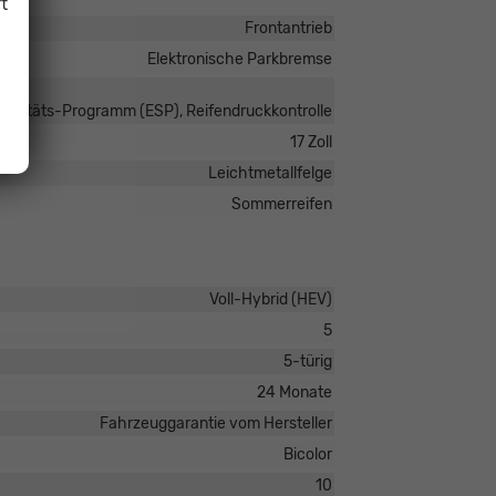
t
Frontantrieb
Elektronische Parkbremse
tabilitäts-Programm (ESP), Reifendruckkontrolle
17 Zoll
Leichtmetallfelge
Sommerreifen
Voll-Hybrid (HEV)
5
5-türig
24 Monate
Fahrzeuggarantie vom Hersteller
Bicolor
10