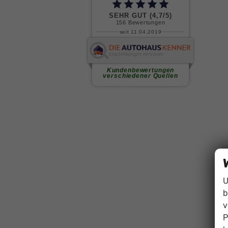
U
b
v
P