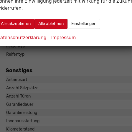
önnen Ihre Einwilligung jederzeit mit Wirkung für die Zukunf
Antriebsachse
iderrufen.
Bremsen
Alle akzeptieren
Alle ablehnen
Einstellungen
Fahrwerk- und Regelungssysteme
Antiblockiersystem (ABS), Elektronisches S
atenschutzerklärung
Impressum
Felgengröße
Felgentyp
Reifentyp
Sonstiges
Antriebsart
Anzahl Sitzplätze
Anzahl Türen
Garantiedauer
Garantieleistung
Innenausstattung
Kilometerstand