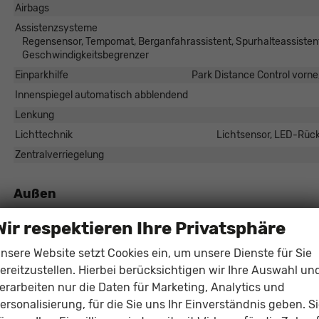
Airbags
Assistenzsysteme
Regensensor, Tempomat, Berganfahrassistent, Spurhalteassisten
Geschwindigkeitsbegrenzer
Einparkhilfe
Park Distance Control vorne
Innenspiegel automatisch abblendend
Lenkung
Lichttechnik
Lichtsensor, LED-Rück
Zentralverriegelung
Außen
Außenspiegel
Außenspiegel elektrisch anklappbar, Außenspiegel
Wir respektieren Ihre Privatsphäre
Dachreling
nsere Website setzt Cookies ein, um unsere Dienste für Sie
Herstellerpaket
ereitzustellen. Hierbei berücksichtigen wir Ihre Auswahl un
Scheiben, Verglasung
Privacy Glass (Hecksc
erarbeiten nur die Daten für Marketing, Analytics und
ersonalisierung, für die Sie uns Ihr Einverständnis geben. S
Räder & Technik