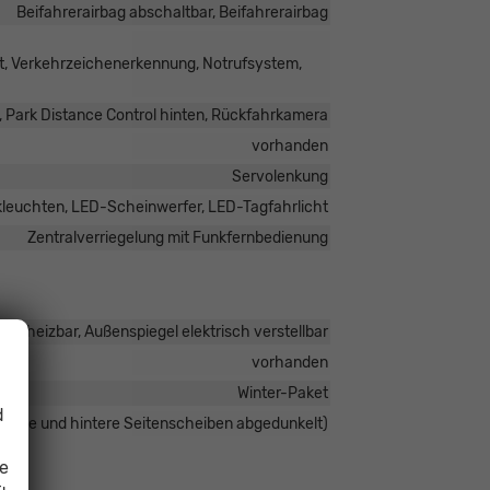
Beifahrerairbag abschaltbar, Beifahrerairbag
t, Verkehrzeichenerkennung, Notrufsystem,
, Park Distance Control hinten, Rückfahrkamera
vorhanden
Servolenkung
leuchten, LED-Scheinwerfer, LED-Tagfahrlicht
Zentralverriegelung mit Funkfernbedienung
 beheizbar, Außenspiegel elektrisch verstellbar
vorhanden
Winter-Paket
d
heibe und hintere Seitenscheiben abgedunkelt)
ie