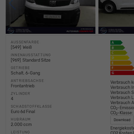
AUSSENFARBE
549
Weiß
INNENAUSSTATTUNG
969
Standard Sitze
GETRIEBE
Schalt. 6-Gang
ANTRIEBSACHSE
Verbrauch k
Frontantrieb
Verbrauch I
Verbrauch S
ZYLINDER
Verbrauch L
4
Verbrauch 
SCHADSTOFFKLASSE
CO
-Emissi
2
Euro 6d Final
CO
-Klasse:
2
HUBRAUM
Download
2.000 ccm
Energiekost
LEISTUNG
CO2 Kosten (