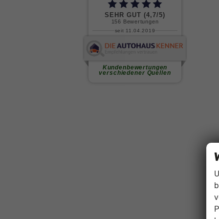
U
b
v
P