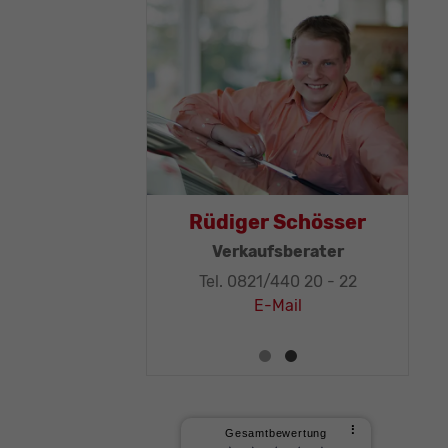
Thomas Mohr
Rüdige
Geschäftsleitung, KFZ-
Verka
Techniker-Meister
Tel. 082
Tel. 0821/440 20 - 32
E
E-Mail