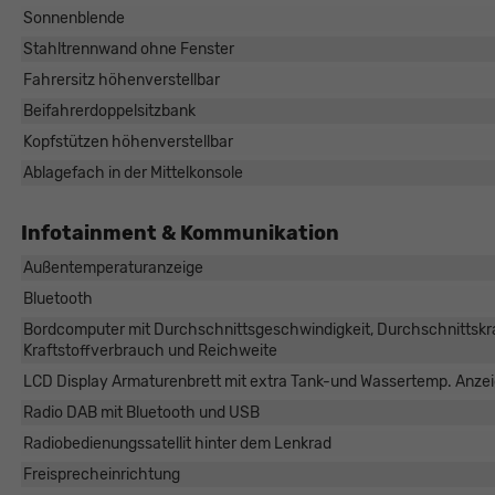
Sonnenblende
Stahltrennwand ohne Fenster
Fahrersitz höhenverstellbar
Beifahrerdoppelsitzbank
Kopfstützen höhenverstellbar
Ablagefach in der Mittelkonsole
Infotainment & Kommunikation
Außentemperaturanzeige
Bluetooth
Bordcomputer mit Durchschnittsgeschwindigkeit, Durchschnittsk
Kraftstoffverbrauch und Reichweite
LCD Display Armaturenbrett mit extra Tank-und Wassertemp. Anze
Radio DAB mit Bluetooth und USB
Radiobedienungssatellit hinter dem Lenkrad
Freisprecheinrichtung