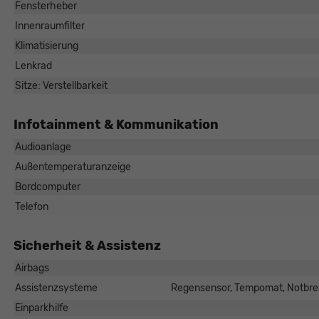
Fensterheber
Innenraumfilter
Klimatisierung
Lenkrad
Sitze: Verstellbarkeit
Infotainment & Kommunikation
Audioanlage
r Schösser
Außentemperaturanzeige
ufsberater
Bordcomputer
1/440 20 - 22
Telefon
-Mail
Sicherheit & Assistenz
Airbags
Assistenzsysteme
Regensensor, Tempomat, Notbrem
Einparkhilfe