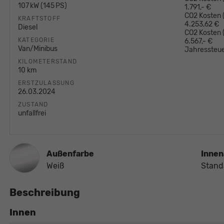
107 kW (145 PS)
1.791,- €
CO2 Kosten (
KRAFTSTOFF
4.253,62 €
Diesel
CO2 Kosten
KATEGORIE
6.567,- €
Van/Minibus
Jahressteue
KILOMETERSTAND
10 km
ERSTZULASSUNG
26.03.2024
ZUSTAND
unfallfrei
Außenfarbe
Innen
Weiß
Stand
Beschreibung
Innen