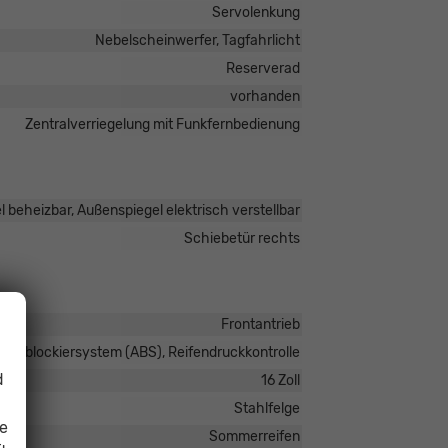
Servolenkung
Nebelscheinwerfer, Tagfahrlicht
Reserverad
vorhanden
Zentralverriegelung mit Funkfernbedienung
 beheizbar, Außenspiegel elektrisch verstellbar
Schiebetür rechts
Frontantrieb
Antiblockiersystem (ABS), Reifendruckkontrolle
d
16 Zoll
Stahlfelge
ie
Sommerreifen