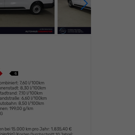
ombiniert:
7,60 l/100km
nnenstadt:
8,30 l/100km
tadtrand:
7,10 l/100km
andstraße:
6,60 l/100km
Autobahn:
8,50 l/100km
onen:
199,00 g/km
G
en bei 15.000 km pro Jahr:
1.835,40 €
niedrig)
:
(Kosten Durchschnitt 10 Jahre)