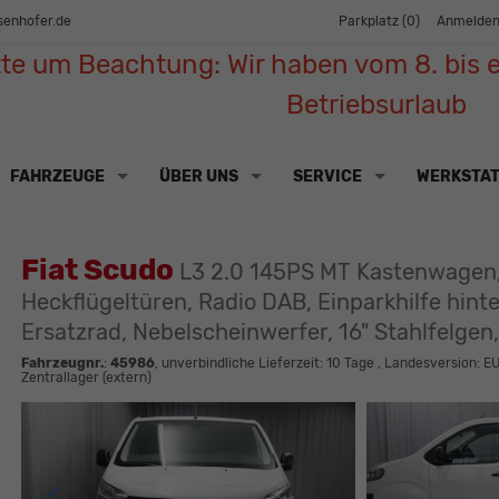
senhofer.de
Parkplatz (
0
)
Anmelde
tte um Beachtung: Wir haben vom 8. bis e
Betriebsurlaub
FAHRZEUGE
ÜBER UNS
SERVICE
WERKSTA
Fiat Scudo
L3 2.0 145PS MT Kastenwagen, P
Heckflügeltüren, Radio DAB, Einparkhilfe hinte
Ersatzrad, Nebelscheinwerfer, 16" Stahlfelgen
Fahrzeugnr.
:
45986
, unverbindliche Lieferzeit:
10 Tage
, Landesversion: EU
Zentrallager (extern)