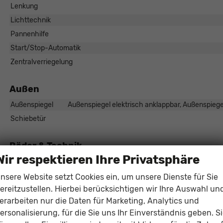
Lenkung
Lichttechnik
Pannenhilfe
Start/Stop-Automatik
Zentralverriegelung
Außen
Außenspiegel
Außenspiegel elektrisch anklappbar, Außenspiegel
Schiebetür
Räder & Technik
Wir respektieren Ihre Privatsphäre
Antriebsachse
Fahrwerk- und Regelungssysteme
nsere Website setzt Cookies ein, um unsere Dienste für Sie
ereitzustellen. Hierbei berücksichtigen wir Ihre Auswahl un
Felgengröße
erarbeiten nur die Daten für Marketing, Analytics und
Felgentyp
ersonalisierung, für die Sie uns Ihr Einverständnis geben. S
Reifentyp