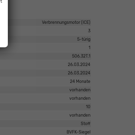
t
Verbrennungsmotor (ICE)
3
5-türig
1
506.32T.1
26.03.2024
26.03.2024
24 Monate
vorhanden
vorhanden
10
vorhanden
Stoff
BVFK-Siegel