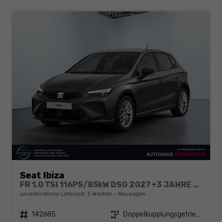
Seat Ibiza
FR 1.0 TSI 116PS/85kW DSG 2027 +3 JAHRE ERW. GARANTIE+18" ALU PERFORMANCE+KESSY+FULL LED+SAFE&DRIVING XL+ANHÄNGER VORBEREITUNG+10,25" DIGITAL COCKPIT
unverbindliche Lieferzeit:
3 Wochen
Neuwagen
Fahrzeugnr.
142685
Getriebe
Doppelkupplungsgetriebe (DSG)