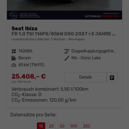
Seat Ibiza
FR 1.0 TSI 116PS/85kW DSG 2027 +3 JAHRE ERW. GARANTIE+18" ALU PERFORMANCE+KESSY+FULL LED+SAFE&DRIVING XL+ANHÄNGER VORBEREITUNG+10,25" DIGITAL COCKPIT
unverbindliche Lieferzeit:
3 Wochen
Neuwagen
Fahrzeugnr.
142686
Getriebe
Doppelkupplungsgetriebe (DSG)
Kraftstoff
Benzin
Außenfarbe
M6 - Oniric Lake
Leistung
85 kW (116 PS)
25.408,– €
Details
Fahrzeug
incl. 19% MwSt.
Verbrauch kombiniert:
5,50 l/100km
CO
-Klasse:
D
2
CO
-Emissionen:
120,00 g/km
2
Datensätze pro Seite:
10
20
50
100
250