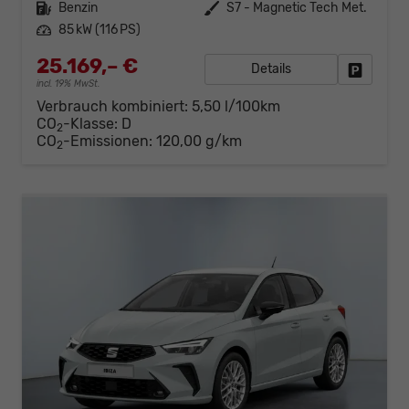
Kraftstoff
Benzin
Außenfarbe
S7 - Magnetic Tech Met.
Leistung
85 kW (116 PS)
25.169,– €
Details
Fahrzeug
incl. 19% MwSt.
Verbrauch kombiniert:
5,50 l/100km
CO
-Klasse:
D
2
CO
-Emissionen:
120,00 g/km
2