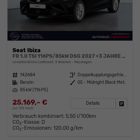
Seat Ibiza
FR 1.0 TSI 116PS/85kW DSG 2027 +3 JAHRE ERW. GARANTIE+18" ALU PERFORMANCE+KESSY+FULL LED+SAFE&DRIVING XL+ANHÄNGER VORBEREITUNG+10,25" DIGITAL COCKPIT
unverbindliche Lieferzeit:
3 Wochen
Neuwagen
Fahrzeugnr.
142684
Getriebe
Doppelkupplungsgetriebe (DSG)
Kraftstoff
Benzin
Außenfarbe
0E - Midnight Black Met.
Leistung
85 kW (116 PS)
25.169,– €
Details
Fahrzeug
incl. 19% MwSt.
Verbrauch kombiniert:
5,50 l/100km
CO
-Klasse:
D
2
CO
-Emissionen:
120,00 g/km
2