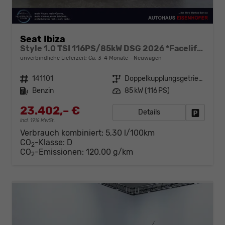
Seat Ibiza
Style 1.0 TSI 116PS/85kW DSG 2026 *Faceliftet*
unverbindliche Lieferzeit: Ca. 3-4 Monate
Neuwagen
Fahrzeugnr.
141101
Getriebe
Doppelkupplungsgetriebe (DSG)
Kraftstoff
Benzin
Leistung
85 kW (116 PS)
23.402,– €
Details
Fahrzeug
incl. 19% MwSt.
Verbrauch kombiniert:
5,30 l/100km
CO
-Klasse:
D
2
CO
-Emissionen:
120,00 g/km
2