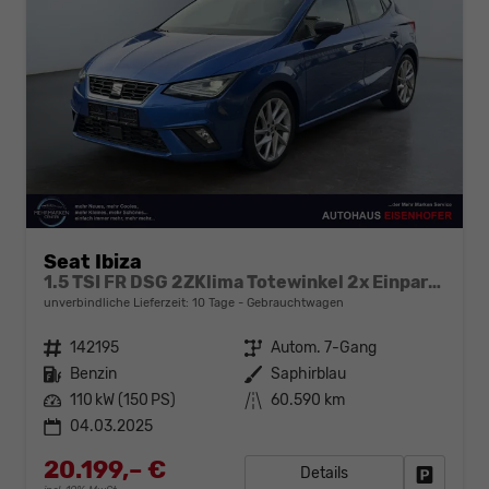
Seat Ibiza
1.5 TSI FR DSG 2ZKlima Totewinkel 2x Einparkhilfe Kamera Sitzheizung 5J Garantie
unverbindliche Lieferzeit:
10 Tage
Gebrauchtwagen
Fahrzeugnr.
142195
Getriebe
Autom. 7-Gang
Kraftstoff
Benzin
Außenfarbe
Saphirblau
Leistung
110 kW (150 PS)
Kilometerstand
60.590 km
04.03.2025
20.199,– €
Details
Fahrzeug