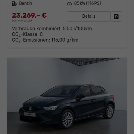
Kraftstoff
Benzin
Leistung
85 kW (116 PS)
23.269,– €
Details
Fahrzeug
incl. 19% MwSt.
Verbrauch kombiniert:
5,50 l/100km
CO
-Klasse:
C
2
CO
-Emissionen:
115,00 g/km
2