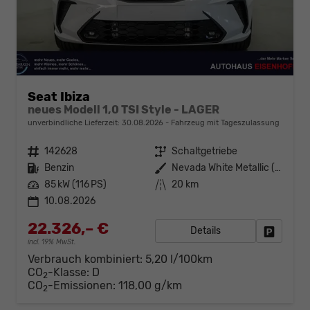
Seat Ibiza
neues Modell 1,0 TSI Style - LAGER
unverbindliche Lieferzeit:
30.08.2026
Fahrzeug mit Tageszulassung
Fahrzeugnr.
142628
Getriebe
Schaltgetriebe
Kraftstoff
Benzin
Außenfarbe
Nevada White Metallic (2Y)
Leistung
85 kW (116 PS)
Kilometerstand
20 km
10.08.2026
22.326,– €
Details
Fahrzeug
incl. 19% MwSt.
Verbrauch kombiniert:
5,20 l/100km
CO
-Klasse:
D
2
CO
-Emissionen:
118,00 g/km
2