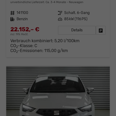
unverbindliche Lieferzeit: Ca. 3-4 Monate
Neuwagen
Fahrzeugnr.
141100
Getriebe
Schalt. 6-Gang
Kraftstoff
Benzin
Leistung
85 kW (116 PS)
22.152,– €
Details
Fahrzeug
incl. 19% MwSt.
Verbrauch kombiniert:
5,20 l/100km
CO
-Klasse:
C
2
CO
-Emissionen:
115,00 g/km
2