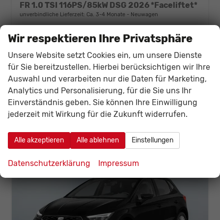
FR 1.0 TSI 116PS/85kW DSG 2026 *Faceliftet*
unverbindliche Lieferzeit: Ca. 3-4 Monate
Neuwagen
Fahrzeugnr.
141103
Getriebe
Doppelkupplungsgetriebe (DSG)
Wir respektieren Ihre Privatsphäre
Kraftstoff
Benzin
Leistung
85 kW (116 PS)
Unsere Website setzt Cookies ein, um unsere Dienste
24.863,– €
für Sie bereitzustellen. Hierbei berücksichtigen wir Ihre
Details
Fahrzeug
incl. 19% MwSt.
Auswahl und verarbeiten nur die Daten für Marketing,
Verbrauch kombiniert:
5,50 l/100km
Analytics und Personalisierung, für die Sie uns Ihr
CO
-Klasse:
D
2
Einverständnis geben. Sie können Ihre Einwilligung
CO
-Emissionen:
120,00 g/km
2
jederzeit mit Wirkung für die Zukunft widerrufen.
Alle akzeptieren
Alle ablehnen
Einstellungen
Datenschutzerklärung
Impressum