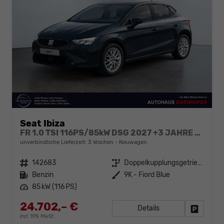
Seat Ibiza
FR 1.0 TSI 116PS/85kW DSG 2027 +3 JAHRE ERW. GARANTIE+18" ALU PERFORMANCE+KESSY+FULL LED+SAFE&DRIVING XL+ANHÄNGER VORBEREITUNG+10,25" DIGITAL COCKPIT
unverbindliche Lieferzeit:
3 Wochen
Neuwagen
Fahrzeugnr.
142683
Getriebe
Doppelkupplungsgetriebe (DSG)
Kraftstoff
Benzin
Außenfarbe
9K - Fiord Blue
Leistung
85 kW (116 PS)
24.702,– €
Details
Fahrzeug
incl. 19% MwSt.