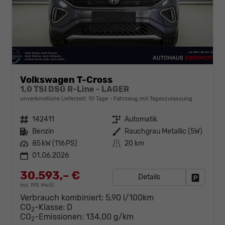
Volkswagen T-Cross
1,0 TSI DSG R-Line - LAGER
unverbindliche Lieferzeit:
10 Tage
Fahrzeug mit Tageszulassung
Fahrzeugnr.
142411
Getriebe
Automatik
Kraftstoff
Benzin
Außenfarbe
Rauchgrau Metallic (5W)
Leistung
85 kW (116 PS)
Kilometerstand
20 km
01.06.2026
30.593,– €
Details
Fahrzeug
incl. 19% MwSt.
Verbrauch kombiniert:
5,90 l/100km
CO
-Klasse:
D
2
CO
-Emissionen:
134,00 g/km
2