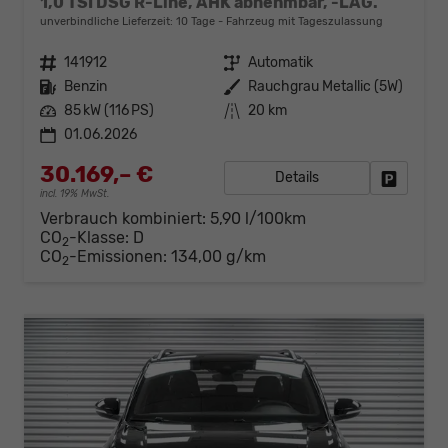
1,0 TSI DSG R-Line, AHK abnehmbar, -LAG.
unverbindliche Lieferzeit:
10 Tage
Fahrzeug mit Tageszulassung
Fahrzeugnr.
141912
Getriebe
Automatik
Kraftstoff
Benzin
Außenfarbe
Rauchgrau Metallic (5W)
Leistung
85 kW (116 PS)
Kilometerstand
20 km
01.06.2026
30.169,– €
Details
Fahrzeug
incl. 19% MwSt.
Verbrauch kombiniert:
5,90 l/100km
CO
-Klasse:
D
2
CO
-Emissionen:
134,00 g/km
2