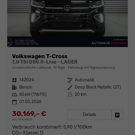
Volkswagen T-Cross
1,0 TSI DSG R-Line - LAGER
unverbindliche Lieferzeit:
10 Tage
Fahrzeug mit Tageszulassung
Fahrzeugnr.
142024
Getriebe
Automatik
Kraftstoff
Benzin
Außenfarbe
Deep Black Metallic (2T)
Leistung
85 kW (116 PS)
Kilometerstand
20 km
01.05.2026
30.169,– €
Details
Fahrzeug
incl. 19% MwSt.
Verbrauch kombiniert:
5,90 l/100km
CO
-Klasse:
D
2