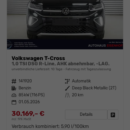
Volkswagen T-Cross
1,0 TSI DSG R-Line, AHK abnehmbar, -LAG.
unverbindliche Lieferzeit:
10 Tage
Fahrzeug mit Tageszulassung
Fahrzeugnr.
141920
Getriebe
Automatik
Kraftstoff
Benzin
Außenfarbe
Deep Black Metallic (2T)
Leistung
85 kW (116 PS)
Kilometerstand
20 km
01.05.2026
30.169,– €
Details
Fahrzeug
incl. 19% MwSt.
Verbrauch kombiniert:
5,90 l/100km