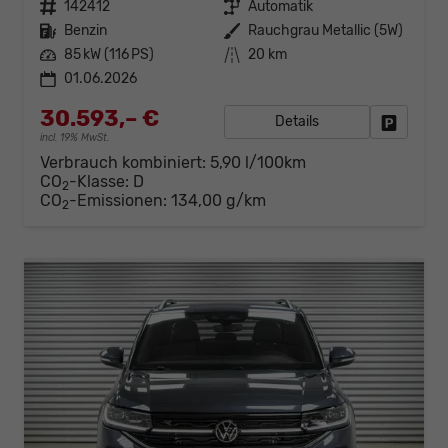
Fahrzeugnr.
142412
Getriebe
Automatik
Kraftstoff
Benzin
Außenfarbe
Rauchgrau Metallic (5W)
Leistung
85 kW (116 PS)
Kilometerstand
20 km
01.06.2026
30.593,– €
Details
Fahrzeug
incl. 19% MwSt.
Verbrauch kombiniert:
5,90 l/100km
CO
-Klasse:
D
2
CO
-Emissionen:
134,00 g/km
2