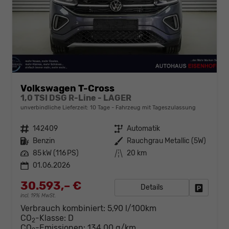
Volkswagen T-Cross
1,0 TSI DSG R-Line - LAGER
unverbindliche Lieferzeit:
10 Tage
Fahrzeug mit Tageszulassung
Fahrzeugnr.
142409
Getriebe
Automatik
Kraftstoff
Benzin
Außenfarbe
Rauchgrau Metallic (5W)
Leistung
85 kW (116 PS)
Kilometerstand
20 km
01.06.2026
30.593,– €
Details
Fahrzeug
incl. 19% MwSt.
Verbrauch kombiniert:
5,90 l/100km
CO
-Klasse:
D
2
CO
-Emissionen:
134,00 g/km