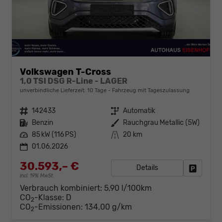
Volkswagen T-Cross
1,0 TSI DSG R-Line - LAGER
unverbindliche Lieferzeit:
10 Tage
Fahrzeug mit Tageszulassung
Fahrzeugnr.
142433
Getriebe
Automatik
Kraftstoff
Benzin
Außenfarbe
Rauchgrau Metallic (5W)
Leistung
85 kW (116 PS)
Kilometerstand
20 km
01.06.2026
30.593,– €
Details
Fahrzeug
incl. 19% MwSt.
Verbrauch kombiniert:
5,90 l/100km
CO
-Klasse:
D
2
CO
-Emissionen:
134,00 g/km
2