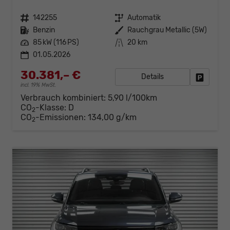
Fahrzeugnr.
142255
Getriebe
Automatik
Kraftstoff
Benzin
Außenfarbe
Rauchgrau Metallic (5W)
Leistung
85 kW (116 PS)
Kilometerstand
20 km
01.05.2026
30.381,– €
Details
Fahrzeug
incl. 19% MwSt.
Verbrauch kombiniert:
5,90 l/100km
CO
-Klasse:
D
2
CO
-Emissionen:
134,00 g/km
2