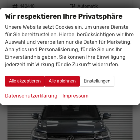
Fahrzeugnr.
142410
Getriebe
Automatik
Kraftstoff
Benzin
Außenfarbe
Rauchgrau Metallic (5W)
Wir respektieren Ihre Privatsphäre
Leistung
85 kW (116 PS)
Kilometerstand
20 km
Unsere Website setzt Cookies ein, um unsere Dienste
01.06.2026
für Sie bereitzustellen. Hierbei berücksichtigen wir Ihre
30.593,– €
Auswahl und verarbeiten nur die Daten für Marketing,
Details
Fahrzeug
incl. 19% MwSt.
Analytics und Personalisierung, für die Sie uns Ihr
Verbrauch kombiniert:
5,90 l/100km
Einverständnis geben. Sie können Ihre Einwilligung
CO
-Klasse:
D
2
jederzeit mit Wirkung für die Zukunft widerrufen.
CO
-Emissionen:
134,00 g/km
2
Alle akzeptieren
Alle ablehnen
Einstellungen
Datenschutzerklärung
Impressum