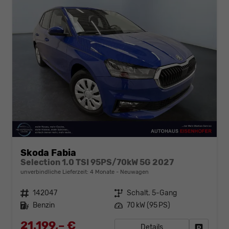
Skoda Fabia
Selection 1.0 TSI 95PS/70kW 5G 2027
unverbindliche Lieferzeit:
4 Monate
Neuwagen
Fahrzeugnr.
142047
Getriebe
Schalt. 5-Gang
Kraftstoff
Benzin
Leistung
70 kW (95 PS)
21.199,– €
Details
Fahrzeug