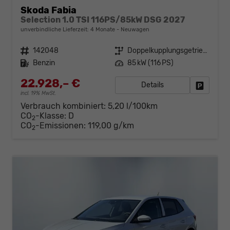
Skoda Fabia
Selection 1.0 TSI 116PS/85kW DSG 2027
unverbindliche Lieferzeit:
4 Monate
Neuwagen
Fahrzeugnr.
142048
Getriebe
Doppelkupplungsgetriebe (DSG)
Kraftstoff
Benzin
Leistung
85 kW (116 PS)
22.928,– €
Details
Fahrzeug
incl. 19% MwSt.
Verbrauch kombiniert:
5,20 l/100km
CO
-Klasse:
D
2
CO
-Emissionen:
119,00 g/km
2