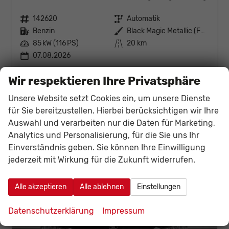
Fahrzeugnr.
142620
Getriebe
Automatik
Kraftstoff
Benzin
Außenfarbe
Black Magic Metallic (F9R)
Leistung
85 kW (116 PS)
Kilometerstand
20 km
07.08.2026
24.551,– €
Details
Fahrzeug
Wir respektieren Ihre Privatsphäre
incl. 19% MwSt.
Verbrauch kombiniert:
5,30 l/100km
Unsere Website setzt Cookies ein, um unsere Dienste
CO
-Klasse:
D
für Sie bereitzustellen. Hierbei berücksichtigen wir Ihre
2
CO
-Emissionen:
120,00 g/km
2
Auswahl und verarbeiten nur die Daten für Marketing,
Analytics und Personalisierung, für die Sie uns Ihr
Einverständnis geben. Sie können Ihre Einwilligung
jederzeit mit Wirkung für die Zukunft widerrufen.
Alle akzeptieren
Alle ablehnen
Einstellungen
Datenschutzerklärung
Impressum