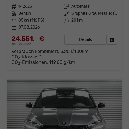
Fahrzeugnr.
142623
Getriebe
Automatik
Kraftstoff
Benzin
Außenfarbe
Graphite Grau Metallic (5X)
Leistung
85 kW (116 PS)
Kilometerstand
20 km
07.08.2026
24.551,– €
Details
Fahrzeug
incl. 19% MwSt.
Verbrauch kombiniert:
5,20 l/100km
CO
-Klasse:
D
2
CO
-Emissionen:
119,00 g/km
2