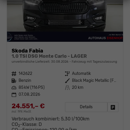
Skoda Fabia
1,0 TSI DSG Monte Carlo - LAGER
unverbindliche Lieferzeit:
30.08.2026
Fahrzeug mit Tageszulassung
Fahrzeugnr.
142622
Getriebe
Automatik
Kraftstoff
Benzin
Außenfarbe
Black Magic Metallic (F9R)
Leistung
85 kW (116 PS)
Kilometerstand
20 km
07.08.2026
24.551,– €
Details
Fahrzeug
incl. 19% MwSt.
Verbrauch kombiniert:
5,30 l/100km
CO
-Klasse:
D
2
CO
-Emissionen:
120,00 g/km