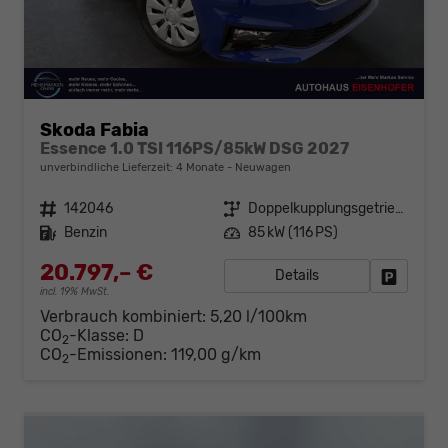
Skoda Fabia
Essence 1.0 TSI 116PS/85kW DSG 2027
unverbindliche Lieferzeit:
4 Monate
Neuwagen
Fahrzeugnr.
142046
Getriebe
Doppelkupplungsgetriebe (DSG)
Kraftstoff
Benzin
Leistung
85 kW (116 PS)
20.797,– €
Details
Fahrzeug
incl. 19% MwSt.
Verbrauch kombiniert:
5,20 l/100km
CO
-Klasse:
D
2
CO
-Emissionen:
119,00 g/km
2