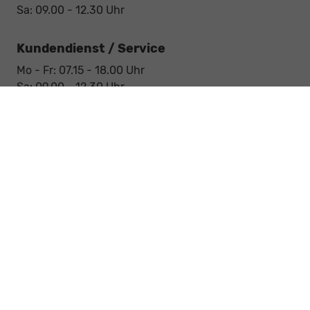
Sa: 09.00 - 12.30 Uhr
Kundendienst / Service
Mo - Fr: 07.15 - 18.00 Uhr
Sa: 09.00 - 12.30 Uhr
Werkstatt / Service
Mo - Fr: 08.00 - 12.30 Uhr
Mo - Fr: 13.30 - 17.00 Uhr
Notdienst
Sa: 09:00 - 12:30 Uhr