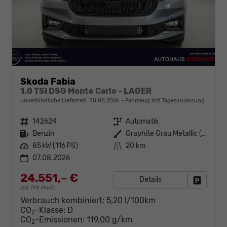
Skoda Fabia
1,0 TSI DSG Monte Carlo - LAGER
unverbindliche Lieferzeit:
30.08.2026
Fahrzeug mit Tageszulassung
Fahrzeugnr.
142624
Getriebe
Automatik
Kraftstoff
Benzin
Außenfarbe
Graphite Grau Metallic (5X)
Leistung
85 kW (116 PS)
Kilometerstand
20 km
07.08.2026
24.551,– €
Details
Fahrzeug
incl. 19% MwSt.
Verbrauch kombiniert:
5,20 l/100km
CO
-Klasse:
D
2
CO
-Emissionen:
119,00 g/km
2