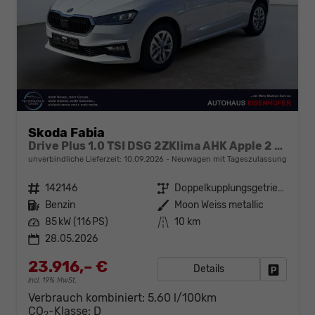
Skoda Fabia
Drive Plus 1.0 TSI DSG 2ZKlima AHK Apple 2 x PDC Sitzheizung 5J Garantie Kessy
unverbindliche Lieferzeit:
10.09.2026
Neuwagen mit Tageszulassung
Fahrzeugnr.
142146
Getriebe
Doppelkupplungsgetriebe (DSG)
Kraftstoff
Benzin
Außenfarbe
Moon Weiss metallic
Leistung
85 kW (116 PS)
Kilometerstand
10 km
28.05.2026
23.916,– €
Details
Fahrzeug
incl. 19% MwSt.
Verbrauch kombiniert:
5,60 l/100km
CO
-Klasse:
D
2