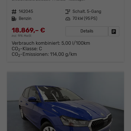
Fahrzeugnr.
142045
Getriebe
Schalt. 5-Gang
Kraftstoff
Benzin
Leistung
70 kW (95 PS)
18.869,– €
Details
Fahrzeug
incl. 19% MwSt.
Verbrauch kombiniert:
5,00 l/100km
CO
-Klasse:
C
2
CO
-Emissionen:
114,00 g/km
2