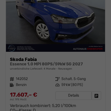
Skoda Fabia
Essence 1.0 MPI 80PS/59kW 5G 2027
unverbindliche Lieferzeit:
4 Monate
Neuwagen
Fahrzeugnr.
142052
Getriebe
Schalt. 5-Gang
Kraftstoff
Benzin
Leistung
59 kW (80 PS)
17.607,– €
Details
Fahrzeug
incl. 19% MwSt.
Verbrauch kombiniert:
5,20 l/100km
CO
-Klasse:
D