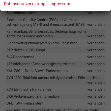
Datenschutzerklärung
Impressum
Aufmerksamkeitsassistent
vorhanden
Spurhalteassistent
vorhanden
Electronic Stability Control (ESC) mit Antriebs-
schlupfregelung (ASR) und Bremsassistent (BAS)
vorhanden
Fahrerairbag, Beifahrerairbag, Seitenairbags vorne,
Kopfairbags vorne und hinten
vorhanden
Sicherheitsgurtwarnsysten vorne und hinten
vorhanden
RTR Notfall-/SOS-Knopf
vorhanden
347 Regensensor
vorhanden
412 Intelligenter Geschwindigkeitsassistent
vorhanden
XAH 360°-„Drone View“-Parksensoren
vorhanden
9YN 180°-Rückfahrkamera mit dynamischen Führungslinien
vorhanden
XC4 Elektrische Parkbremse
vorhanden
0XR Verkehrszeicheninformation
vorhanden
GPB Totwinkelassistent
vorhanden
9YZ Teilautomatisiertes Fahren inkl. Adaptive Cruise Control