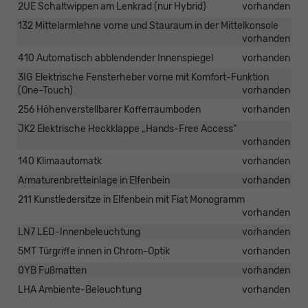
2UE Schaltwippen am Lenkrad (nur Hybrid)
vorhanden
132 Mittelarmlehne vorne und Stauraum in der Mittelkonsole
vorhanden
410 Automatisch abblendender Innenspiegel
vorhanden
3IG Elektrische Fensterheber vorne mit Komfort-Funktion
(One-Touch)
vorhanden
256 Höhenverstellbarer Kofferraumboden
vorhanden
JK2 Elektrische Heckklappe „Hands-Free Access“
vorhanden
140 Klimaautomatk
vorhanden
Armaturenbretteinlage in Elfenbein
vorhanden
211 Kunstledersitze in Elfenbein mit Fiat Monogramm
vorhanden
LN7 LED-Innenbeleuchtung
vorhanden
5MT Türgriffe innen in Chrom-Optik
vorhanden
0YB Fußmatten
vorhanden
LHA Ambiente-Beleuchtung
vorhanden