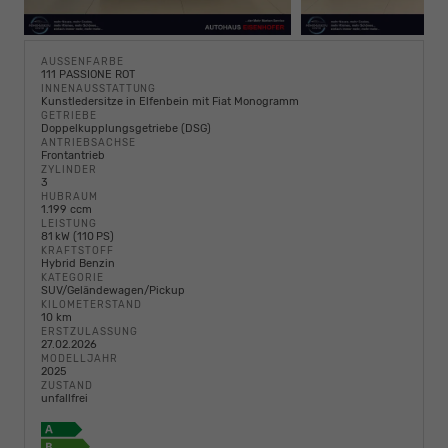
AUSSENFARBE
111 PASSIONE ROT
INNENAUSSTATTUNG
Kunstledersitze in Elfenbein mit Fiat Monogramm
GETRIEBE
Doppelkupplungsgetriebe (DSG)
ANTRIEBSACHSE
Frontantrieb
ZYLINDER
3
HUBRAUM
1.199 ccm
LEISTUNG
81 kW (110 PS)
KRAFTSTOFF
Hybrid Benzin
KATEGORIE
SUV/Geländewagen/Pickup
KILOMETERSTAND
10 km
ERSTZULASSUNG
27.02.2026
MODELLJAHR
2025
ZUSTAND
unfallfrei