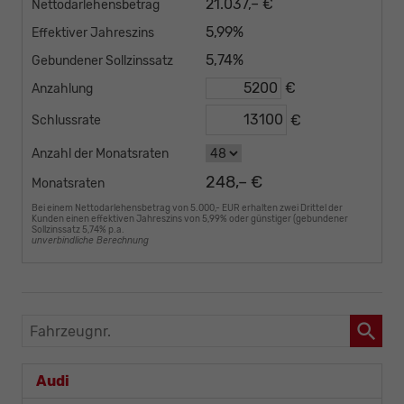
21.037,– €
Nettodarlehensbetrag
5,99%
Effektiver Jahreszins
5,74%
Gebundener Sollzinssatz
€
Anzahlung
€
Schlussrate
Anzahl der Monatsraten
248,– €
Monatsraten
Bei einem Nettodarlehensbetrag von 5.000,- EUR erhalten zwei Drittel der
Kunden einen effektiven Jahreszins von 5,99% oder günstiger (gebundener
Sollzinssatz 5,74% p.a.
unverbindliche Berechnung
Fahrzeugnr.
Audi