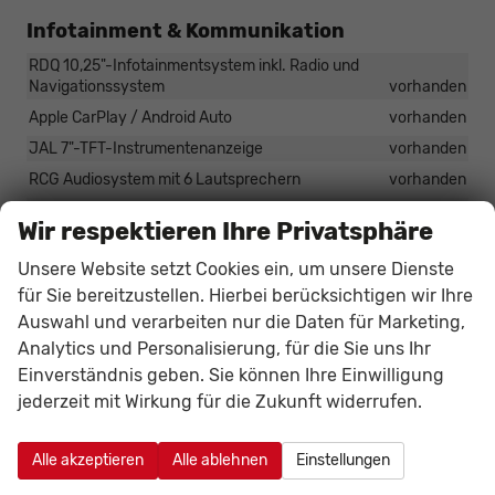
Infotainment & Kommunikation
RDQ 10,25"-Infotainmentsystem inkl. Radio und
Navigationssystem
vorhanden
Apple CarPlay / Android Auto
vorhanden
JAL 7"-TFT-Instrumentenanzeige
vorhanden
RCG Audiosystem mit 6 Lautsprechern
vorhanden
RFX Kabelloses Smartphone-Ladepad
vorhanden
Wir respektieren Ihre Privatsphäre
USB-A- und USB-C-Anschluss vorne
vorhanden
Unsere Website setzt Cookies ein, um unsere Dienste
RS4 USB-C-Anschluss hinten
vorhanden
für Sie bereitzustellen. Hierbei berücksichtigen wir Ihre
RTK Uconnect Services
vorhanden
Auswahl und verarbeiten nur die Daten für Marketing,
12-V-Anschluss vorne
vorhanden
Analytics und Personalisierung, für die Sie uns Ihr
Einverständnis geben. Sie können Ihre Einwilligung
Sicherheit & Assistenz
jederzeit mit Wirkung für die Zukunft widerrufen.
GX4 Keyless Go
vorhanden
9Z0 Passive Entry
vorhanden
Alle akzeptieren
Alle ablehnen
Einstellungen
9S8 Autonomous Emergency Braking (AEB)
vorhanden