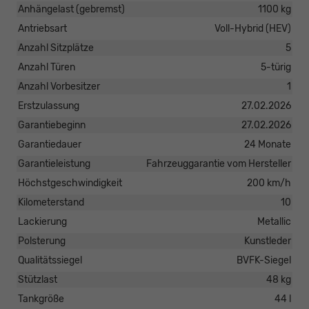
Anhängelast (gebremst)
1100 kg
Antriebsart
Voll-Hybrid (HEV)
Anzahl Sitzplätze
5
Anzahl Türen
5-türig
Anzahl Vorbesitzer
1
Erstzulassung
27.02.2026
Garantiebeginn
27.02.2026
Garantiedauer
24 Monate
Garantieleistung
Fahrzeuggarantie vom Hersteller
Höchstgeschwindigkeit
200 km/h
Kilometerstand
10
Lackierung
Metallic
Polsterung
Kunstleder
Qualitätssiegel
BVFK-Siegel
Stützlast
48 kg
Tankgröße
44 l