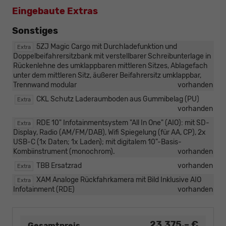
Eingebaute Extras
Sonstiges
5ZJ Magic Cargo mit Durchladefunktion und
Extra
Doppelbeifahrersitzbank mit verstellbarer Schreibunterlage in
Rückenlehne des umklappbaren mittleren Sitzes, Ablagefach
unter dem mittleren Sitz, äußerer Beifahrersitz umklappbar,
Trennwand modular
vorhanden
CKL Schutz Laderaumboden aus Gummibelag (PU)
Extra
vorhanden
RDE 10" Infotainmentsystem "All In One" (AIO): mit SD-
Extra
Display, Radio (AM/FM/DAB), Wifi Spiegelung (für AA, CP), 2x
USB-C (1x Daten; 1x Laden); mit digitalem 10"-Basis-
Kombiinstrument (monochrom).
vorhanden
TBB Ersatzrad
vorhanden
Extra
XAM Analoge Rückfahrkamera mit Bild Inklusive AIO
Extra
Infotainment (RDE)
vorhanden
23.375,– €
Gesamtpreis