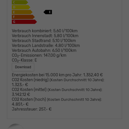
Verbrauch kombiniert:
5,60 l/100km
Verbrauch Innenstadt:
5,80 l/100km
Verbrauch Stadtrand:
5,10 l/100km
Verbrauch Landstraße:
4,80 l/100km
Verbrauch Autobahn:
6,50 l/100km
CO
-Emissionen:
147,00 g/km
2
CO
-Klasse:
E
2
Download
Energiekosten bei 15.000 km pro Jahr:
1.352,40 €
CO2 Kosten (niedrig)
:
(Kosten Durchschnitt 10 Jahre)
1.323,- €
CO2 Kosten (mittel)
:
(Kosten Durchschnitt 10 Jahre)
3.142,12 €
CO2 Kosten (hoch)
:
(Kosten Durchschnitt 10 Jahre)
4.851,- €
Jahressteuer:
257,- €