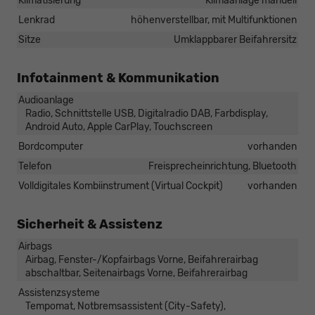
Klimatisierung
Klimaanlage manuell
Lenkrad
höhenverstellbar, mit Multifunktionen
Sitze
Umklappbarer Beifahrersitz
Infotainment & Kommunikation
Audioanlage
Radio, Schnittstelle USB, Digitalradio DAB, Farbdisplay,
Android Auto, Apple CarPlay, Touchscreen
Bordcomputer
vorhanden
Telefon
Freisprecheinrichtung, Bluetooth
Volldigitales Kombiinstrument (Virtual Cockpit)
vorhanden
Sicherheit & Assistenz
Airbags
Airbag, Fenster-/Kopfairbags Vorne, Beifahrerairbag
abschaltbar, Seitenairbags Vorne, Beifahrerairbag
Assistenzsysteme
Tempomat, Notbremsassistent (City-Safety),