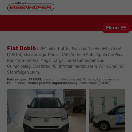
Menü
Fiat Doblò
L2H1 mit erhöhter Nutzlast 1.5 BlueHDi 75 kW
(102 PS) Klimaanlage, Radio, DAB, Android Auto, Apple CarPlay,
Rückfahrkamera, Magic Cargo, Laderaumboden aus
Gummibelag, Ersatzrad, 10" Infotainmentsystem "All In One", 16"
Stahlfelgen, uvm.
Fahrzeugnr.
:
142533
, unverbindliche Lieferzeit:
10 Tage
, Landesversion:
EU - Europa,
Neuwagen mit Tageszulassung
, Zentrallager (extern)