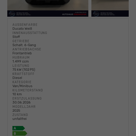
AUSSENFARBE
Ducato Weiß
INNENAUSSTATTUNG
Stoff
GETRIEBE
Schalt. 6-Gang
ANTRIEBSACHSE
Frontantrieb
HUBRAUM
1.499 ccm
LEISTUNG
75 kW (102 PS)
KRAFTSTOFF
Diesel
KATEGORIE
Van/Minibus
KILOMETERSTAND
10 km
ERSTZULASSUNG
30.06.2026
MODELLJAHR
2025
ZUSTAND
unfallfrei