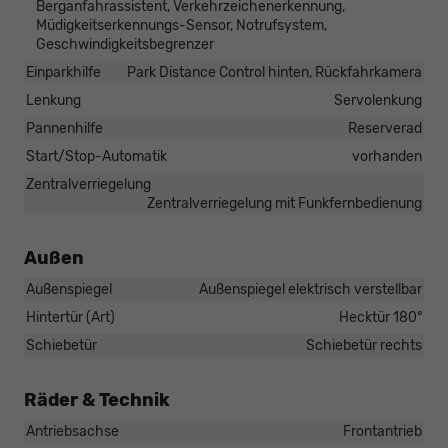
Berganfahrassistent, Verkehrzeichenerkennung,
Müdigkeitserkennungs-Sensor, Notrufsystem,
Geschwindigkeitsbegrenzer
Einparkhilfe
Park Distance Control hinten, Rückfahrkamera
Lenkung
Servolenkung
Pannenhilfe
Reserverad
Start/Stop-Automatik
vorhanden
Zentralverriegelung
Zentralverriegelung mit Funkfernbedienung
Außen
Außenspiegel
Außenspiegel elektrisch verstellbar
Hintertür (Art)
Hecktür 180°
Schiebetür
Schiebetür rechts
Räder & Technik
Antriebsachse
Frontantrieb