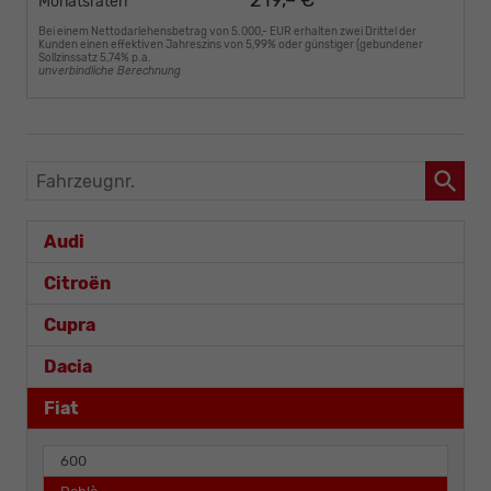
219,– €
Monatsraten
Bei einem Nettodarlehensbetrag von 5.000,- EUR erhalten zwei Drittel der
Kunden einen effektiven Jahreszins von 5,99% oder günstiger (gebundener
Sollzinssatz 5,74% p.a.
unverbindliche Berechnung
Fahrzeugnr.
Audi
Citroën
Cupra
Dacia
Fiat
600