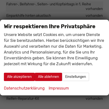
Fahrer-, Beifahrer-, Seiten- und Kopfairbags in 1. Reihe
vorhanden
Einparkhilfe hinten akustisch
vorhanden
Wir respektieren Ihre Privatsphäre
Außen
Unsere Website setzt Cookies ein, um unsere Dienste
Schiebetür rechts verblecht
vorhanden
für Sie bereitzustellen. Hierbei berücksichtigen wir Ihre
Heckflügeltür verblecht, 180° öffnend 1/3 (rechts), 2/3 (links)
Auswahl und verarbeiten nur die Daten für Marketing,
vorhanden
Analytics und Personalisierung, für die Sie uns Ihr
Elektrische Fensterheber; Außenspiegel elektrisch verstellbar
Einverständnis geben. Sie können Ihre Einwilligung
und beheizbar
vorhanden
jederzeit mit Wirkung für die Zukunft widerrufen.
Seitenschutzleiste Schwarz
vorhanden
Alle akzeptieren
Alle ablehnen
Einstellungen
Räder & Technik
16-Zoll-Stahlfelgen mit Sommerreifen 205/60 R16 96H
Datenschutzerklärung
Impressum
vorhanden
Reifen-Reparatur-Kit
vorhanden