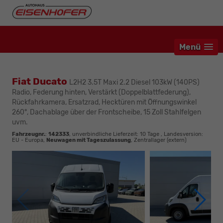
Menü
Fiat Ducato
L2H2 3.5T Maxi 2.2 Diesel 103kW (140PS)
Radio, Federung hinten, Verstärkt (Doppelblattfederung),
Rückfahrkamera, Ersatzrad, Hecktüren mit Öffnungswinkel
260°, Dachablage über der Frontscheibe, 15 Zoll Stahlfelgen
uvm.
Fahrzeugnr.
:
142333
, unverbindliche Lieferzeit:
10 Tage
, Landesversion:
EU - Europa,
Neuwagen mit Tageszulassung
, Zentrallager (extern)