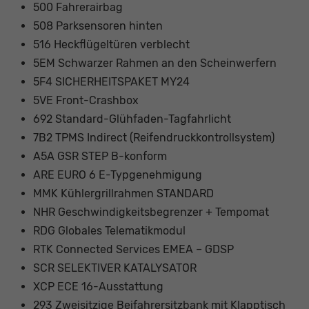
500 Fahrerairbag
508 Parksensoren hinten
516 Heckflügeltüren verblecht
5EM Schwarzer Rahmen an den Scheinwerfern
5F4 SICHERHEITSPAKET MY24
5VE Front-Crashbox
692 Standard-Glühfaden-Tagfahrlicht
7B2 TPMS Indirect (Reifendruckkontrollsystem)
A5A GSR STEP B-konform
ARE EURO 6 E-Typgenehmigung
MMK Kühlergrillrahmen STANDARD
NHR Geschwindigkeitsbegrenzer + Tempomat
RDG Globales Telematikmodul
RTK Connected Services EMEA – GDSP
SCR SELEKTIVER KATALYSATOR
XCP ECE 16-Ausstattung
293 Zweisitzige Beifahrersitzbank mit Klapptisch