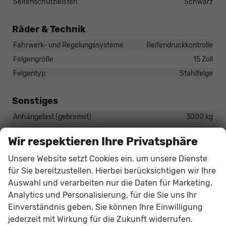
Seitenschutzleisten
Schwarz
Räder & Technik
Fahrwerk- und Regelungssysteme
Reifendruckkontrolle
Felgengröße
15 Zoll
Felgentyp
Stahlfelge
Sonstiges
Anhängelast (gebremst)
3000 kg
Anhängelast (ungebremst)
750 kg
Wir respektieren Ihre Privatsphäre
Antriebsart
Verbrennungsmotor (ICE)
Unsere Website setzt Cookies ein, um unsere Dienste
Anzahl Sitzplätze
3
für Sie bereitzustellen. Hierbei berücksichtigen wir Ihre
Anzahl Türen
2-türig
Auswahl und verarbeiten nur die Daten für Marketing,
Anzahl Vorbesitzer
1
Analytics und Personalisierung, für die Sie uns Ihr
Erstzulassung
27.03.2026
Einverständnis geben. Sie können Ihre Einwilligung
Garantiebeginn
27.03.2026
jederzeit mit Wirkung für die Zukunft widerrufen.