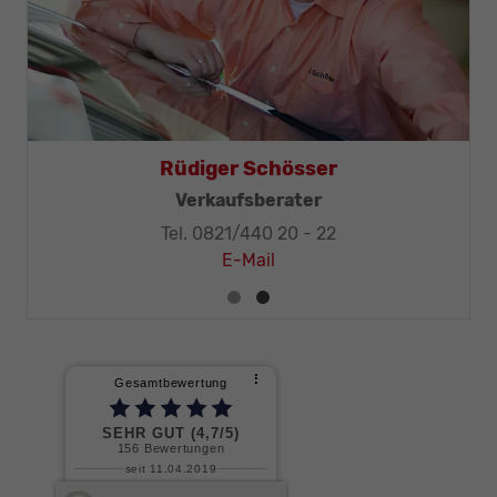
Thomas Mohr
Rüdige
itung, KFZ-Techniker-Meister
Verka
el. 0821/440 20 - 32
Tel. 082
E-Mail