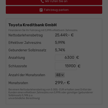
Wir rufen Sie an
Fahrzeug parken
Toyota Kreditbank GmbH
Finanzieren Sie Ihr Fahrzeug mit 5,99% effektivem Jahreszins.
25.449,– €
Nettodarlehensbetrag
5,99%
Effektiver Jahreszins
5,74%
Gebundener Sollzinssatz
€
Anzahlung
€
Schlussrate
Anzahl der Monatsraten
299,– €
Monatsraten
Bei einem Nettodarlehensbetrag von 5.000,- EUR erhalten zwei Drittel der
Kunden einen effektiven Jahreszins von 5,99% oder günstiger (gebundener
Sollzinssatz 5,74% p.a.
unverbindliche Berechnung