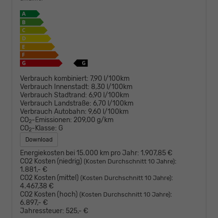
Verbrauch kombiniert:
7,90 l/100km
Verbrauch Innenstadt:
8,30 l/100km
Verbrauch Stadtrand:
6,90 l/100km
Verbrauch Landstraße:
6,70 l/100km
Verbrauch Autobahn:
9,60 l/100km
CO
-Emissionen:
209,00 g/km
2
CO
-Klasse:
G
2
Download
Energiekosten bei 15.000 km pro Jahr:
1.907,85 €
CO2 Kosten (niedrig)
:
(Kosten Durchschnitt 10 Jahre)
1.881,- €
CO2 Kosten (mittel)
:
(Kosten Durchschnitt 10 Jahre)
4.467,38 €
CO2 Kosten (hoch)
:
(Kosten Durchschnitt 10 Jahre)
6.897,- €
Jahressteuer:
525,- €