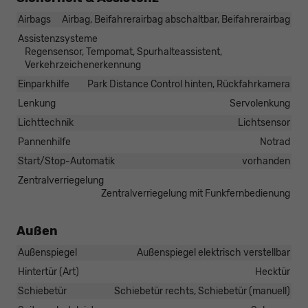
Airbags
Airbag, Beifahrerairbag abschaltbar, Beifahrerairbag
Assistenzsysteme
Regensensor, Tempomat, Spurhalteassistent,
Verkehrzeichenerkennung
Einparkhilfe
Park Distance Control hinten, Rückfahrkamera
Lenkung
Servolenkung
Lichttechnik
Lichtsensor
Pannenhilfe
Notrad
Start/Stop-Automatik
vorhanden
Zentralverriegelung
Zentralverriegelung mit Funkfernbedienung
Außen
Außenspiegel
Außenspiegel elektrisch verstellbar
Hintertür (Art)
Hecktür
Schiebetür
Schiebetür rechts, Schiebetür (manuell)