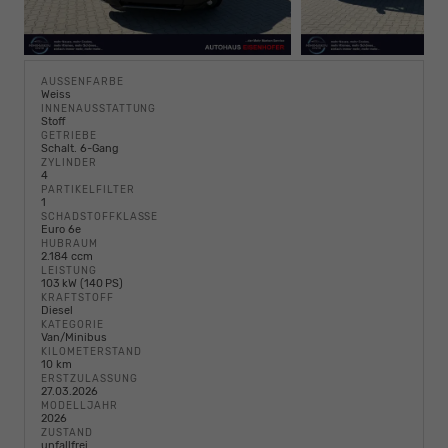
AUSSENFARBE
Weiss
INNENAUSSTATTUNG
Stoff
GETRIEBE
Schalt. 6-Gang
ZYLINDER
4
PARTIKELFILTER
1
SCHADSTOFFKLASSE
Euro 6e
HUBRAUM
2.184 ccm
LEISTUNG
103 kW (140 PS)
KRAFTSTOFF
Diesel
KATEGORIE
Van/Minibus
KILOMETERSTAND
10 km
ERSTZULASSUNG
27.03.2026
MODELLJAHR
2026
ZUSTAND
unfallfrei