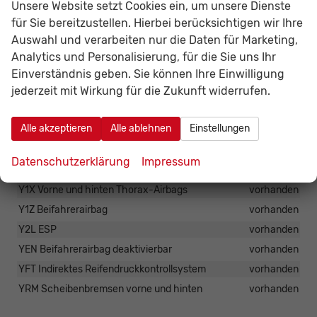
Unsere Website setzt Cookies ein, um unsere Dienste
Y0M Aufmerksamkeitswarner für den Fahrer
vorhanden
für Sie bereitzustellen. Hierbei berücksichtigen wir Ihre
Y1K Fahrspurhalte-Assistent
vorhanden
Auswahl und verarbeiten nur die Daten für Marketing,
Analytics und Personalisierung, für die Sie uns Ihr
Y2C Geschwindigkeitsregelanlage mit
Geschwindigkeitsbegrenzer
vorhanden
Einverständnis geben. Sie können Ihre Einwilligung
jederzeit mit Wirkung für die Zukunft widerrufen.
YYD Aktive Sicherheitsbremse
vorhanden
Y08 ABS
vorhanden
Alle akzeptieren
Alle ablehnen
Einstellungen
Y0A Hupe
vorhanden
Y1A eCall
vorhanden
Datenschutzerklärung
Impressum
Y1B Pannenhilfe
vorhanden
Y1X Vorne und hinten Thorax-Airbags
vorhanden
Y1Z Beifahrerairbag
vorhanden
Y2L ESP
vorhanden
YEN Beifahrerairbag deaktivierbar
vorhanden
YFT Indirektes Reifendruckkontrollsystem
vorhanden
YRM Scheibenbremsen vorne und hinten
vorhanden