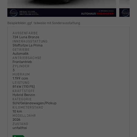
Beispielbilder, ggf. teilweise mit Sonderausstattung
AUSSENFARBE
724 Luna Bronze
INNENAUSSTATTUNG
Stoffsitze La Prima
GETRIEBE
Automatik
ANTRIEBSACHSE
Frontantrieb
ZYLINDER
3
HUBRAUM
1.199 ccm
LEISTUNG
81 kW (110 PS)
KRAFTSTOFF
Hybrid Benzin
KATEGORIE
SUV/Geländewagen/Pickup
KILOMETERSTAND
10 km
MODELLJAHR
2026
ZUSTAND
unfallfrei