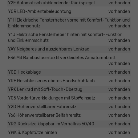
Y2E Automatisch abblendender Rückspiegel
vorhanden
Y0R LED-Ambientebeleuchtung
vorhanden
Y1H Elektrische Fensterheber vorne mit Komfort-Funktion und
Einklemmschutz
vorhanden
Y1J Elektrische Fensterheber hinten mit Komfort-Funktion
und Einklemmschutz
vorhanden
YAY Neigbares und ausziehbares Lenkrad
vorhanden
F36 Mit Bambusfasertextil verkleidetes Armaturenbrett
vorhanden
Y0D Heckablage
vorhanden
YRE Geschlossenes oberes Handschuhfach
vorhanden
YRK Lenkrad mit Soft-Touch-Überzug
vorhanden
Y05 Vordertürverkleidungen mit Stoffeinsatz
vorhanden
Y2D Höhenverstellbarer Fahrersitz
vorhanden
Y66 Höhenverstellbarer Beifahrersitz
vorhanden
YRG Rücksitze klappbar im Verhältnis 60/40
vorhanden
YWK 3. Kopfstütze hinten
vorhanden