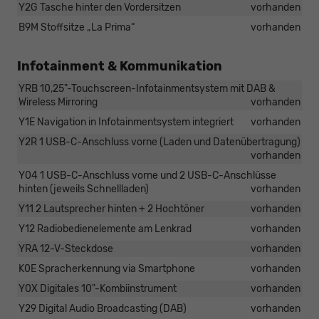
Y2G Tasche hinter den Vordersitzen
vorhanden
B9M Stoffsitze „La Prima“
vorhanden
Infotainment & Kommunikation
YRB 10,25"-Touchscreen-Infotainmentsystem mit DAB &
Wireless Mirroring
vorhanden
Y1E Navigation in Infotainmentsystem integriert
vorhanden
Y2R 1 USB-C-Anschluss vorne (Laden und Datenübertragung)
vorhanden
Y04 1 USB-C-Anschluss vorne und 2 USB-C-Anschlüsse
hinten (jeweils Schnellladen)
vorhanden
Y11 2 Lautsprecher hinten + 2 Hochtöner
vorhanden
Y12 Radiobedienelemente am Lenkrad
vorhanden
YRA 12-V-Steckdose
vorhanden
K0E Spracherkennung via Smartphone
vorhanden
Y0X Digitales 10"-Kombiinstrument
vorhanden
Y29 Digital Audio Broadcasting (DAB)
vorhanden