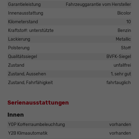
Garantieleistung
Fahrzeuggarantie vom Hersteller
Innenausstattung
Bicolor
Kilometerstand
10
Kraftstoff: unterstützte
Benzin
Lackierung
Metallic
Polsterung
Stoff
Qualitätssiegel
BVFK-Siegel
Zustand
unfallfrei
Zustand, Aussehen
1, sehr gut
Zustand, Fahrfähigkeit
fahrtauglich
Serienausstattungen
Innen
Y0P Kofferraumbeleuchtung
vorhanden
Y2B Klimaautomatik
vorhanden