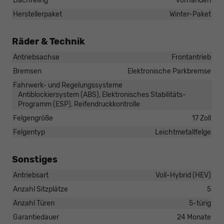
Dachreling
vorhanden
Herstellerpaket
Winter-Paket
Räder & Technik
Antriebsachse
Frontantrieb
Bremsen
Elektronische Parkbremse
Fahrwerk- und Regelungssysteme
Antiblockiersystem (ABS), Elektronisches Stabilitäts-
Programm (ESP), Reifendruckkontrolle
Felgengröße
17 Zoll
Felgentyp
Leichtmetallfelge
Sonstiges
Antriebsart
Voll-Hybrid (HEV)
Anzahl Sitzplätze
5
Anzahl Türen
5-türig
Garantiedauer
24 Monate