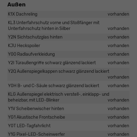
Außen
K1X Dachreling
vorhanden
KL3 Unterfahrschutz vorne und Stoßfänger mit
Unterfahrschutz hinten in Silber
vorhanden
Y2N Sichtschutzglas hinten
vorhanden
KJU Heckspoiler
vorhanden
Y0O Radlaufverkleidung
vorhanden
Y2I Türaußengriffe schwarz glänzend lackiert
vorhanden
Y2Q Außenspiegelkappen schwarz glänzend lackiert
vorhanden
Y0H B- und C-Säule schwarz glänzend lackiert
vorhanden
KLG Außenspiegel elektrisch verstell-, einklapp- und
beheizbar, mit LED-Blinker
vorhanden
Y1V Scheibenwischer hinten
vorhanden
YG1 Akustische Frontscheibe
vorhanden
Y0T LED-Tagfahrlicht
vorhanden
Y1G Pixel-LED-Scheinwerfer
vorhanden