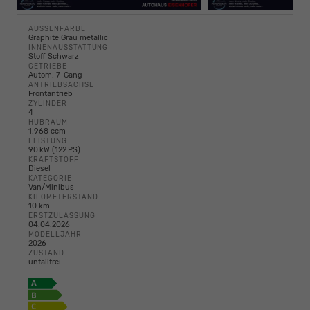
AUSSENFARBE
Graphite Grau metallic
INNENAUSSTATTUNG
Stoff Schwarz
GETRIEBE
Autom. 7-Gang
ANTRIEBSACHSE
Frontantrieb
ZYLINDER
4
HUBRAUM
1.968 ccm
LEISTUNG
90 kW (122 PS)
KRAFTSTOFF
Diesel
KATEGORIE
Van/Minibus
KILOMETERSTAND
10 km
ERSTZULASSUNG
04.04.2026
MODELLJAHR
2026
ZUSTAND
unfallfrei