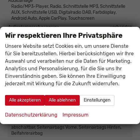
Audioanlage
Radio/MP3-Player, Radio, Schnittstelle MP3, Schnittstelle
AUX, Schnittstelle USB, Digitalradio DAB, Farbdisplay,
Android Auto, Apple CarPlay, Touchscreen
Außentemperaturanzeige
vorhanden
Wir respektieren Ihre Privatsphäre
Bordcomputer
vorhanden
Navigationssystem
Unsere Website setzt Cookies ein, um unsere Dienste
Navigation mit Bildschirm, Navigation per Audio
für Sie bereitzustellen. Hierbei berücksichtigen wir Ihre
Telefon
Auswahl und verarbeiten nur die Daten für Marketing,
Freisprecheinrichtung, Bluetooth, Induktionsladen für
Analytics und Personalisierung, für die Sie uns Ihr
Smartphones
Einverständnis geben. Sie können Ihre Einwilligung
Uhr & Drehzahlmesser
vorhanden
jederzeit mit Wirkung für die Zukunft widerrufen.
Volldigitales Kombiinstrument (Virtual Cockpit)
vorhanden
Alle akzeptieren
Alle ablehnen
Einstellungen
Sicherheit & Assistenz
Datenschutzerklärung
Impressum
Airbags
Airbag, Fenster-/Kopfairbags Vorne, Beifahrerairbag
abschaltbar, Seitenairbags Vorne, Seitenairbags Hinten,
Beifahrerairbag