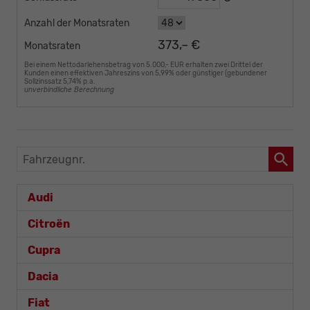
Anzahl der Monatsraten
373,– €
Monatsraten
Bei einem Nettodarlehensbetrag von 5.000,- EUR erhalten zwei Drittel der
Kunden einen effektiven Jahreszins von 5,99% oder günstiger (gebundener
Sollzinssatz 5,74% p.a.
unverbindliche Berechnung
Fahrzeugnr.
Audi
Citroën
Cupra
Dacia
Fiat