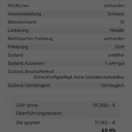
HU/AU neu
vorhanden
Innenausstattung
Schwarz
Kilometerstand
10
Lackierung
Metallic
Nichtraucher-Fahrzeug
vorhanden
Polsterung
Stoff
Zustand
unfallfrei
Zustand, Aussehen
1, sehr gut
Zustand, Beschaffenheit
Scheckheftgepflegt, Keine Schäden feststellbar
Zustand, Fahrfähigkeit
fahrtauglich
UVP ohne
51.350,– €
Überführungskosten
Sie sparen:
11.742,– €
22,9%