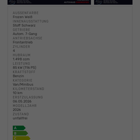
AUSSENFARBE
Frozen Weiß
INNENAUSSTATTUNG
Stoff Schwarz
GETRIEBE
Autom. 7-Gang
ANTRIEBSACHSE
Frontantrieb
ZYLINDER
4
HUBRAUM
1.498 ccm
LEISTUNG
85 kW (116 PS)
KRAFTSTOFF
Benzin
KATEGORIE
Van/Minibus
KILOMETERSTAND
10 km
ERSTZULASSUNG
06.05.2026
MODELLJAHR
2026
ZUSTAND
unfallfrei