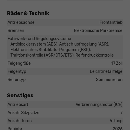
Räder & Technik
Antriebsachse
Frontantrieb
Bremsen
Elektronische Parkbremse
Fahrwerk- und Regelungssysteme
Antiblockiersystem (ABS), Antischlupfregelung (ASR),
Elektronisches Stabilitäts-Programm (ESP),
Traktionskontrolle (ASR/CTS/ETS), Reifendruckkontrolle
Felgengröße
17 Zoll
Felgentyp
Leichtmetallfelge
Reifentyp
Sommerreifen
Sonstiges
Antriebsart
Verbrennungsmotor (ICE)
Anzahl Sitzplätze
7
Anzahl Türen
5-türig
Baujahr
2026