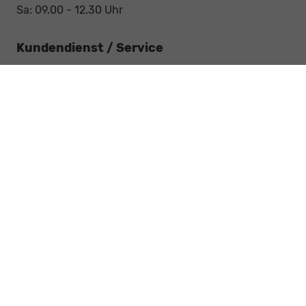
Sa: 09.00 - 12.30 Uhr
Kundendienst / Service
Mo - Fr: 07.15 - 18.00 Uhr
Sa: 09.00 - 12.30 Uhr
Werkstatt / Service
Mo - Fr: 08.00 - 12.30 Uhr
Mo - Fr: 13.30 - 17.00 Uhr
Notdienst
Sa: 09:00 - 12:30 Uhr