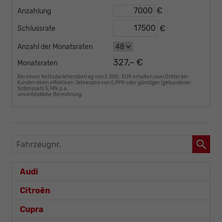
€
Anzahlung
€
Schlussrate
Anzahl der Monatsraten
327,– €
Monatsraten
Bei einem Nettodarlehensbetrag von 5.000,- EUR erhalten zwei Drittel der
Kunden einen effektiven Jahreszins von 5,99% oder günstiger (gebundener
Sollzinssatz 5,74% p.a.
unverbindliche Berechnung
Fahrzeugnr.
Audi
Citroën
Cupra