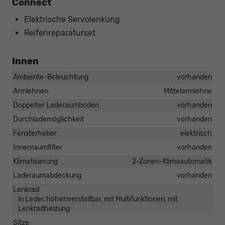
Connect
Elektrische Servolenkung
Reifenreparaturset
Innen
Ambiente-Beleuchtung
vorhanden
Armlehnen
Mittelarmlehne
Doppelter Laderaumboden
vorhanden
Durchlademöglichkeit
vorhanden
Fensterheber
elektrisch
Innenraumfilter
vorhanden
Klimatisierung
2-Zonen-Klimaautomatik
Laderaumabdeckung
vorhanden
Lenkrad
in Leder, höhenverstellbar, mit Multifunktionen, mit
Lenkradheizung
Sitze