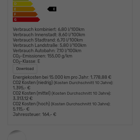
Verbrauch kombiniert:
6,80 l/100km
Verbrauch Innenstadt:
8,60 l/100km
Verbrauch Stadtrand:
6,70 l/100km
Verbrauch Landstraße:
5,80 l/100km
Verbrauch Autobahn:
7,10 l/100km
CO
-Emissionen:
155,00 g/km
2
CO
-Klasse:
E
2
Download
Energiekosten bei 15.000 km pro Jahr:
1.778,88 €
CO2 Kosten (niedrig)
:
(Kosten Durchschnitt 10 Jahre)
1.395,- €
CO2 Kosten (mittel)
:
(Kosten Durchschnitt 10 Jahre)
3.313,12 €
CO2 Kosten (hoch)
:
(Kosten Durchschnitt 10 Jahre)
5.115,- €
Jahressteuer:
164,- €