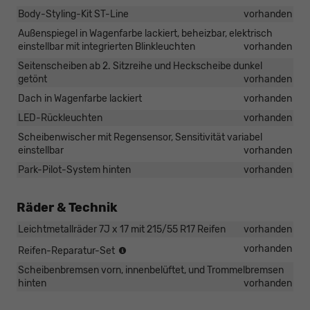
Body-Styling-Kit ST-Line
vorhanden
Außenspiegel in Wagenfarbe lackiert, beheizbar, elektrisch
einstellbar mit integrierten Blinkleuchten
vorhanden
Seitenscheiben ab 2. Sitzreihe und Heckscheibe dunkel
getönt
vorhanden
Dach in Wagenfarbe lackiert
vorhanden
LED-Rückleuchten
vorhanden
Scheibenwischer mit Regensensor, Sensitivität variabel
einstellbar
vorhanden
Park-Pilot-System hinten
vorhanden
Räder & Technik
Leichtmetallräder 7J x 17 mit 215/55 R17 Reifen
vorhanden
bei
vorhanden
Reifen-Reparatur-Set
Verwendung
Scheibenbremsen vorn, innenbelüftet, und Trommelbremsen
max.
hinten
vorhanden
80km/h
zulässig