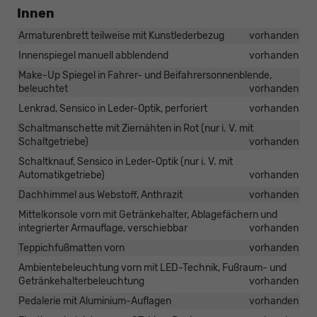
Innen
Armaturenbrett teilweise mit Kunstlederbezug
vorhanden
Innenspiegel manuell abblendend
vorhanden
Make-Up Spiegel in Fahrer- und Beifahrersonnenblende,
beleuchtet
vorhanden
Lenkrad, Sensico in Leder-Optik, perforiert
vorhanden
Schaltmanschette mit Ziernähten in Rot (nur i. V. mit
Schaltgetriebe)
vorhanden
Schaltknauf, Sensico in Leder-Optik (nur i. V. mit
Automatikgetriebe)
vorhanden
Dachhimmel aus Webstoff, Anthrazit
vorhanden
Mittelkonsole vorn mit Getränkehalter, Ablagefächern und
integrierter Armauflage, verschiebbar
vorhanden
Teppichfußmatten vorn
vorhanden
Ambientebeleuchtung vorn mit LED-Technik, Fußraum- und
Getränkehalterbeleuchtung
vorhanden
Pedalerie mit Aluminium-Auflagen
vorhanden