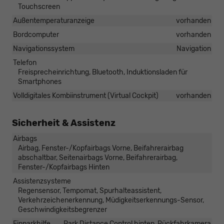
Touchscreen
Außentemperaturanzeige
vorhanden
Bordcomputer
vorhanden
Navigationssystem
Navigation
Telefon
Freisprecheinrichtung, Bluetooth, Induktionsladen für
Smartphones
Volldigitales Kombiinstrument (Virtual Cockpit)
vorhanden
Sicherheit & Assistenz
Airbags
Airbag, Fenster-/Kopfairbags Vorne, Beifahrerairbag
abschaltbar, Seitenairbags Vorne, Beifahrerairbag,
Fenster-/Kopfairbags Hinten
Assistenzsysteme
Regensensor, Tempomat, Spurhalteassistent,
Verkehrzeichenerkennung, Müdigkeitserkennungs-Sensor,
Geschwindigkeitsbegrenzer
Einparkhilfe
Park Distance Control hinten, Rückfahrkamera