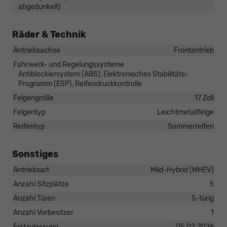
abgedunkelt)
Räder & Technik
Antriebsachse
Frontantrieb
Fahrwerk- und Regelungssysteme
Antiblockiersystem (ABS), Elektronisches Stabilitäts-
Programm (ESP), Reifendruckkontrolle
Felgengröße
17 Zoll
Felgentyp
Leichtmetallfelge
Reifentyp
Sommerreifen
Sonstiges
Antriebsart
Mild-Hybrid (MHEV)
Anzahl Sitzplätze
5
Anzahl Türen
5-türig
Anzahl Vorbesitzer
1
Erstzulassung
05.02.2026