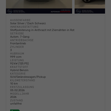
AUSSENFARBE
Solar Silver / Dach Schwarz
INNENAUSSTATTUNG
Stoffpolsterung in Anthrazit mit Ziernähten in Rot
GETRIEBE
Autom. 7-Gang
ANTRIEBSACHSE
Frontantrieb
ZYLINDER
3
HUBRAUM
999 ccm
LEISTUNG
92 kW (125 PS)
KRAFTSTOFF
Hybrid Benzin
KATEGORIE
SUV/Geländewagen/Pickup
KILOMETERSTAND
10 km
ERSTZULASSUNG
05.02.2026
MODELLJAHR
2026
ZUSTAND
unfallfrei