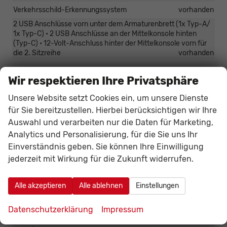
Verkehrsschild-Erkennungssystem
vorhanden
2 USB Anschlüsse vorn unter dem Armaturenbrett (1x Typ-A/
1x Typ-C) • 2 USB Anschlüsse an der Mittelkonsole hinten
(Typ-C) • 12-Volt-Anschluss hinter der Mittelkonsole vorn für
die 2. Sitzreihe
vorhanden
Wir respektieren Ihre Privatsphäre
Sicherheit & Assistenz
Reifendruckkontrollsystem (TPMS – Tyre Pressure Monitoring
Unsere Website setzt Cookies ein, um unsere Dienste
System)
vorhanden
für Sie bereitzustellen. Hierbei berücksichtigen wir Ihre
Zentralverriegelung
vorhanden
Auswahl und verarbeiten nur die Daten für Marketing,
Analytics und Personalisierung, für die Sie uns Ihr
Intelligentes Sicherheits-System (IPS - Intelligent Protection
System): Frontairbag für Fahrer und Beifahrer, Seitenairbag
Einverständnis geben. Sie können Ihre Einwilligung
für Fahrer und Beifahrer, Warnsystem für nicht angelegten
jederzeit mit Wirkung für die Zukunft widerrufen.
Sicherheitsgurt vorn und in der 2. Sitzreihe,
Sicherheitsgurtstraffer und -gurtkraftbegrenzer vorn und in
der 2. Sitzreihe außen
vorhanden
Alle akzeptieren
Alle ablehnen
Einstellungen
Kopf-Schulterairbags vorn und hinten
vorhanden
Datenschutzerklärung
Impressum
Elektronisches Sicherheits- und Stabilitätsprogramm (ESP)
mit Sicherheits-Bremsassistent (EBA - Emergency Brake