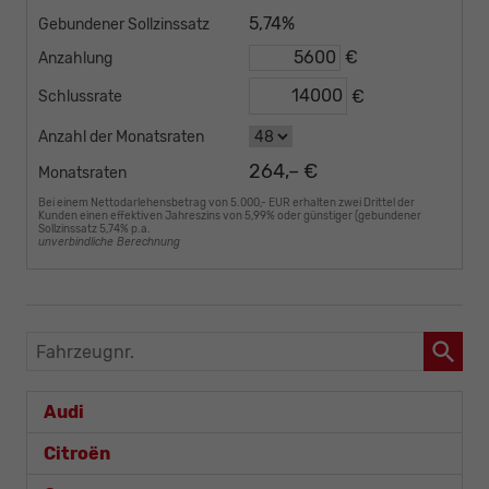
5,74%
Gebundener Sollzinssatz
€
Anzahlung
€
Schlussrate
Anzahl der Monatsraten
264,– €
Monatsraten
Bei einem Nettodarlehensbetrag von 5.000,- EUR erhalten zwei Drittel der
Kunden einen effektiven Jahreszins von 5,99% oder günstiger (gebundener
Sollzinssatz 5,74% p.a.
unverbindliche Berechnung
Fahrzeugnr.
Audi
Citroën