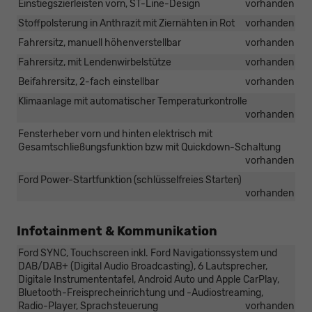
Einstiegszierleisten vorn, ST-Line-Design
vorhanden
Stoffpolsterung in Anthrazit mit Ziernähten in Rot
vorhanden
Fahrersitz, manuell höhenverstellbar
vorhanden
Fahrersitz, mit Lendenwirbelstütze
vorhanden
Beifahrersitz, 2-fach einstellbar
vorhanden
Klimaanlage mit automatischer Temperaturkontrolle
vorhanden
Fensterheber vorn und hinten elektrisch mit
Gesamtschließungsfunktion bzw mit Quickdown-Schaltung
vorhanden
Ford Power-Startfunktion (schlüsselfreies Starten)
vorhanden
Infotainment & Kommunikation
Ford SYNC, Touchscreen inkl. Ford Navigationssystem und
DAB/DAB+ (Digital Audio Broadcasting), 6 Lautsprecher,
Digitale Instrumententafel, Android Auto und Apple CarPlay,
Bluetooth-Freisprecheinrichtung und -Audiostreaming,
Radio-Player, Sprachsteuerung
vorhanden