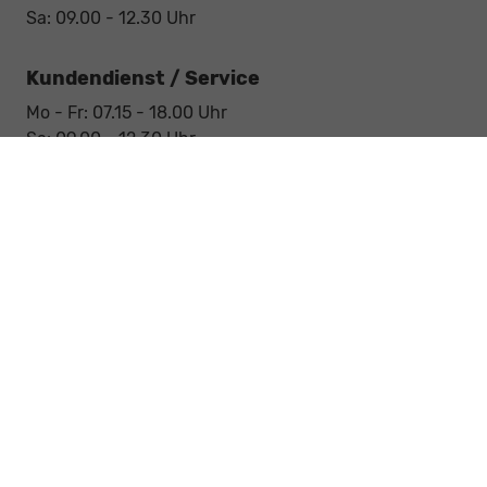
Sa: 09.00 - 12.30 Uhr
Kundendienst / Service
Mo - Fr: 07.15 - 18.00 Uhr
Sa: 09.00 - 12.30 Uhr
Werkstatt / Service
Mo - Fr: 08.00 - 12.30 Uhr
Mo - Fr: 13.30 - 17.00 Uhr
Notdienst
Sa: 09:00 - 12:30 Uhr