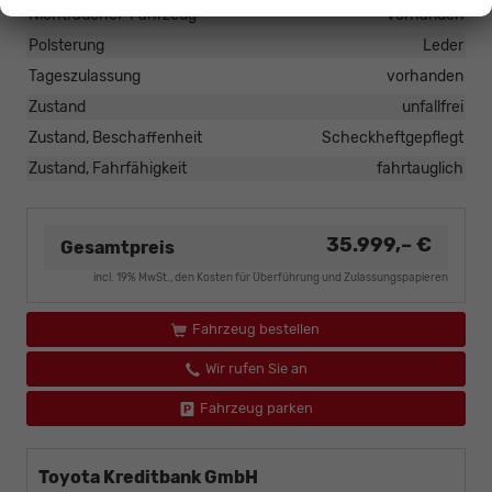
Nichtraucher-Fahrzeug
vorhanden
Polsterung
Leder
Tageszulassung
vorhanden
Zustand
unfallfrei
Zustand, Beschaffenheit
Scheckheftgepflegt
Zustand, Fahrfähigkeit
fahrtauglich
35.999,– €
Gesamtpreis
incl. 19% MwSt., den Kosten für Überführung und Zulassungspapieren
Fahrzeug bestellen
Wir rufen Sie an
Fahrzeug parken
Toyota Kreditbank GmbH