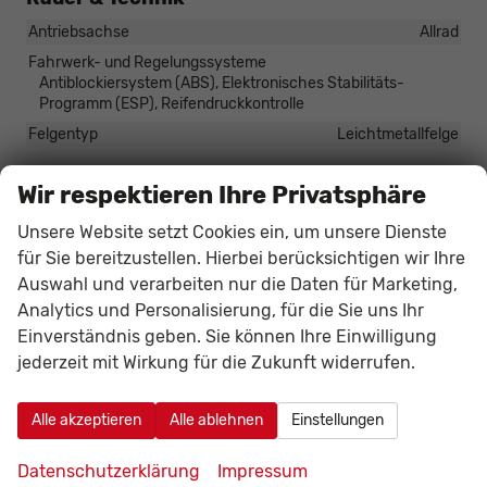
Antriebsachse
Allrad
Fahrwerk- und Regelungssysteme
Antiblockiersystem (ABS), Elektronisches Stabilitäts-
Programm (ESP), Reifendruckkontrolle
Felgentyp
Leichtmetallfelge
Wir respektieren Ihre Privatsphäre
Sonstiges
Antriebsart
Verbrennungsmotor (ICE)
Unsere Website setzt Cookies ein, um unsere Dienste
für Sie bereitzustellen. Hierbei berücksichtigen wir Ihre
Anzahl Sitzplätze
5
Auswahl und verarbeiten nur die Daten für Marketing,
Anzahl Türen
5-türig
Analytics und Personalisierung, für die Sie uns Ihr
Erstzulassung
01.06.2026
Einverständnis geben. Sie können Ihre Einwilligung
HU/AU neu
vorhanden
jederzeit mit Wirkung für die Zukunft widerrufen.
Innenausstattung
Schwarz
Kilometerstand
20
Alle akzeptieren
Alle ablehnen
Einstellungen
Lackierung
Metallic
Datenschutzerklärung
Impressum
Leergewicht
1690 kg