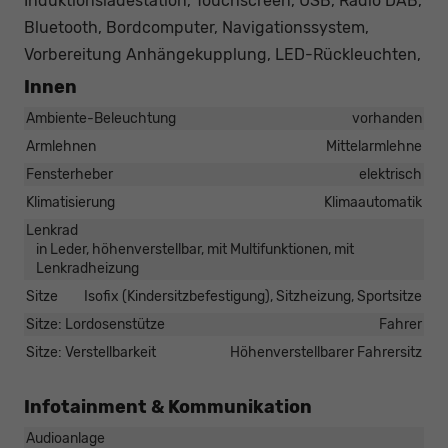
Induktionsladestation, Touchscreen, USB, Radio DAB,
Bluetooth, Bordcomputer, Navigationssystem,
Vorbereitung Anhängekupplung, LED-Rückleuchten,
Innen
Ambiente-Beleuchtung
vorhanden
Armlehnen
Mittelarmlehne
Fensterheber
elektrisch
Klimatisierung
Klimaautomatik
Lenkrad
in Leder, höhenverstellbar, mit Multifunktionen, mit
Lenkradheizung
Sitze
Isofix (Kindersitzbefestigung), Sitzheizung, Sportsitze
Sitze: Lordosenstütze
Fahrer
Sitze: Verstellbarkeit
Höhenverstellbarer Fahrersitz
Infotainment & Kommunikation
Audioanlage