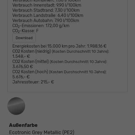
Verbrauch kombiniert:
7,60 l/100km
Verbrauch Innenstadt:
9,90 l/100km
Verbrauch Stadtrand:
7,30 l/100km
Verbrauch Landstraße:
6,40 l/100km
Verbrauch Autobahn:
7,90 l/100km
CO
-Emissionen:
172,00 g/km
2
CO
-Klasse:
F
2
Download
Energiekosten bei 15.000 km pro Jahr:
1.988,16 €
CO2 Kosten (niedrig)
:
(Kosten Durchschnitt 10 Jahre)
1.548,- €
CO2 Kosten (mittel)
:
(Kosten Durchschnitt 10 Jahre)
3.676,50 €
CO2 Kosten (hoch)
:
(Kosten Durchschnitt 10 Jahre)
5.676,- €
Jahressteuer:
215,- €
Außenfarbe
Ecotronic Grey Metallic (PE2)