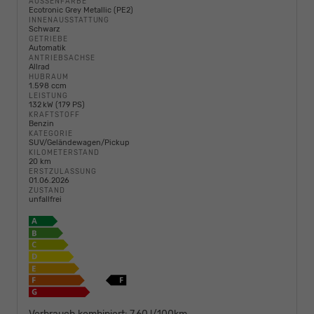
AUSSENFARBE
Ecotronic Grey Metallic (PE2)
INNENAUSSTATTUNG
Schwarz
GETRIEBE
Automatik
ANTRIEBSACHSE
Allrad
HUBRAUM
1.598 ccm
LEISTUNG
132 kW (179 PS)
KRAFTSTOFF
Benzin
KATEGORIE
SUV/Geländewagen/Pickup
KILOMETERSTAND
20 km
ERSTZULASSUNG
01.06.2026
ZUSTAND
unfallfrei