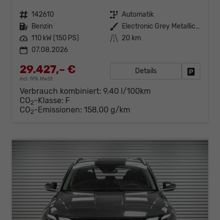
Fahrzeugnr.
142610
Getriebe
Automatik
Kraftstoff
Benzin
Außenfarbe
Electronic Grey Metallic ()
Leistung
110 kW (150 PS)
Kilometerstand
20 km
07.08.2026
29.427,– €
Details
Fahrzeug
incl. 19% MwSt.
Verbrauch kombiniert:
9,40 l/100km
CO
-Klasse:
F
2
CO
-Emissionen:
158,00 g/km
2