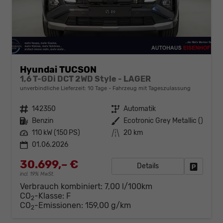
Hyundai TUCSON
1,6 T-GDi DCT 2WD Style - LAGER
unverbindliche Lieferzeit:
10 Tage
Fahrzeug mit Tageszulassung
Fahrzeugnr.
142350
Getriebe
Automatik
Kraftstoff
Benzin
Außenfarbe
Ecotronic Grey Metallic ()
Leistung
110 kW (150 PS)
Kilometerstand
20 km
01.06.2026
30.699,– €
Details
Fahrzeug
incl. 19% MwSt.
Verbrauch kombiniert:
7,00 l/100km
CO
-Klasse:
F
2
CO
-Emissionen:
159,00 g/km
2