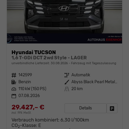
Hyundai TUCSON
1,6 T-GDi DCT 2wd Style - LAGER
unverbindliche Lieferzeit:
30.08.2026
Fahrzeug mit Tageszulassung
Fahrzeugnr.
142599
Getriebe
Automatik
Kraftstoff
Benzin
Außenfarbe
Abyss Black Pearl Metallic ()
Leistung
110 kW (150 PS)
Kilometerstand
20 km
07.08.2026
29.427,– €
Details
Fahrzeug
incl. 19% MwSt.
Verbrauch kombiniert:
6,30 l/100km
CO
-Klasse:
E
2