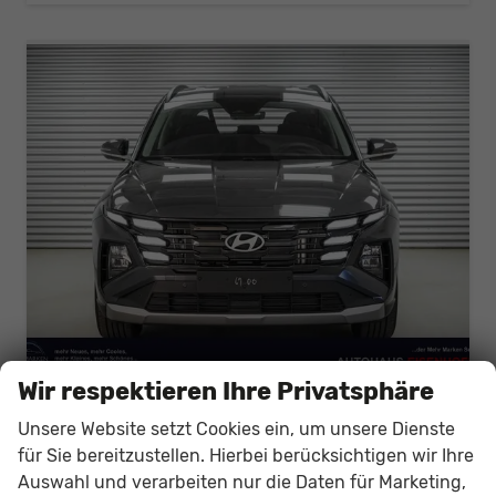
Wir respektieren Ihre Privatsphäre
Hyundai TUCSON
Unsere Website setzt Cookies ein, um unsere Dienste
1,6 T-GDi DCT 2WD Style - LAGER
für Sie bereitzustellen. Hierbei berücksichtigen wir Ihre
unverbindliche Lieferzeit:
10 Tage
Fahrzeug mit Tageszulassung
Auswahl und verarbeiten nur die Daten für Marketing,