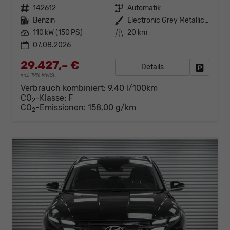
Fahrzeugnr.
142612
Getriebe
Automatik
Kraftstoff
Benzin
Außenfarbe
Electronic Grey Metallic ()
Leistung
110 kW (150 PS)
Kilometerstand
20 km
07.08.2026
29.427,– €
Details
Fahrzeug
incl. 19% MwSt.
Verbrauch kombiniert:
9,40 l/100km
CO
-Klasse:
F
2
CO
-Emissionen:
158,00 g/km
2