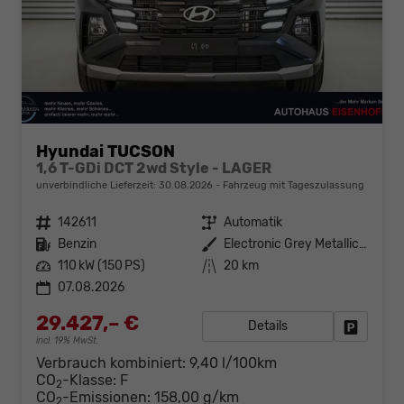
Hyundai TUCSON
1,6 T-GDi DCT 2wd Style - LAGER
unverbindliche Lieferzeit:
30.08.2026
Fahrzeug mit Tageszulassung
Fahrzeugnr.
142611
Getriebe
Automatik
Kraftstoff
Benzin
Außenfarbe
Electronic Grey Metallic ()
Leistung
110 kW (150 PS)
Kilometerstand
20 km
07.08.2026
29.427,– €
Details
Fahrzeug
incl. 19% MwSt.
Verbrauch kombiniert:
9,40 l/100km
CO
-Klasse:
F
2
CO
-Emissionen:
158,00 g/km
2