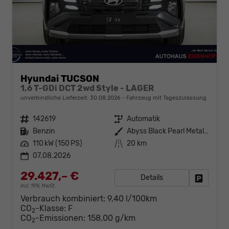
Hyundai TUCSON
1,6 T-GDi DCT 2wd Style - LAGER
unverbindliche Lieferzeit:
30.08.2026
Fahrzeug mit Tageszulassung
Fahrzeugnr.
142619
Getriebe
Automatik
Kraftstoff
Benzin
Außenfarbe
Abyss Black Pearl Metallic ()
Leistung
110 kW (150 PS)
Kilometerstand
20 km
07.08.2026
29.427,– €
Details
Fahrzeug
incl. 19% MwSt.
Verbrauch kombiniert:
9,40 l/100km
CO
-Klasse:
F
2
CO
-Emissionen:
158,00 g/km
2