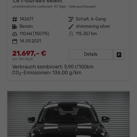
1.6 T-GDI 48V Select
unverbindliche Lieferzeit:
10 Tage
Gebrauchtwagen
Fahrzeugnr.
142677
Getriebe
Schalt. 6-Gang
Kraftstoff
Benzin
Außenfarbe
shimmering silver
Leistung
110 kW (150 PS)
Kilometerstand
115.357 km
14.09.2021
21.697,– €
Details
Fahrzeug
incl. 19% MwSt.
Verbrauch kombiniert:
5,90 l/100km
CO
-Emissionen:
136,00 g/km
2