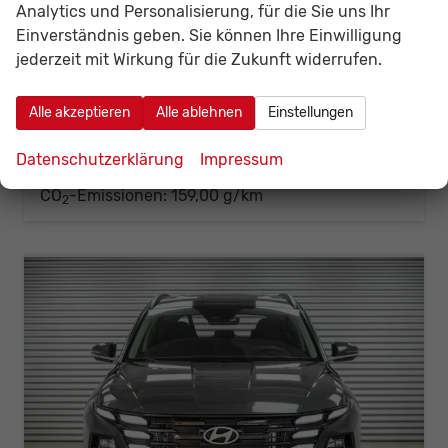
Fahrzeugnr.
142349
Getriebe
Automatik
Analytics und Personalisierung, für die Sie uns Ihr
Kraftstoff
Benzin
Außenfarbe
Ecotronic Grey Metallic ()
Einverständnis geben. Sie können Ihre Einwilligung
Leistung
110 kW (150 PS)
Kilometerstand
20 km
jederzeit mit Wirkung für die Zukunft widerrufen.
01.06.2026
30.699,– €
Alle akzeptieren
Alle ablehnen
Einstellungen
Details
Fahrzeug
incl. 19% MwSt.
Verbrauch kombiniert:
7,00 l/100km
Datenschutzerklärung
Impressum
CO
-Klasse:
F
2
CO
-Emissionen:
159,00 g/km
2