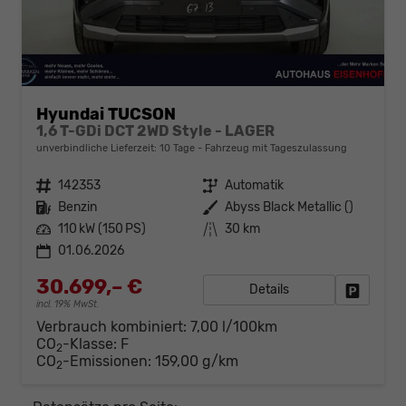
Hyundai TUCSON
1,6 T-GDi DCT 2WD Style - LAGER
unverbindliche Lieferzeit:
10 Tage
Fahrzeug mit Tageszulassung
Fahrzeugnr.
142353
Getriebe
Automatik
Kraftstoff
Benzin
Außenfarbe
Abyss Black Metallic ()
Leistung
110 kW (150 PS)
Kilometerstand
30 km
01.06.2026
30.699,– €
Details
Fahrzeug
incl. 19% MwSt.
Verbrauch kombiniert:
7,00 l/100km
CO
-Klasse:
F
2
CO
-Emissionen:
159,00 g/km
2