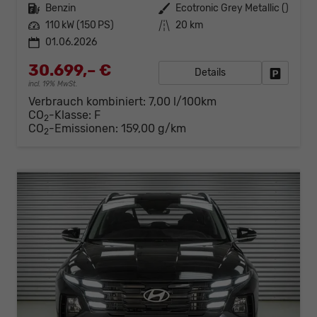
Kraftstoff
Benzin
Außenfarbe
Ecotronic Grey Metallic ()
Leistung
110 kW (150 PS)
Kilometerstand
20 km
01.06.2026
30.699,– €
Details
Fahrzeug
incl. 19% MwSt.
Verbrauch kombiniert:
7,00 l/100km
CO
-Klasse:
F
2
CO
-Emissionen:
159,00 g/km
2