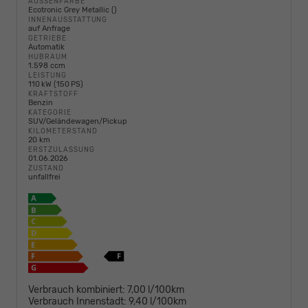
AUSSENFARBE
Ecotronic Grey Metallic ()
INNENAUSSTATTUNG
auf Anfrage
GETRIEBE
Automatik
HUBRAUM
1.598 ccm
LEISTUNG
110 kW (150 PS)
KRAFTSTOFF
Benzin
KATEGORIE
SUV/Geländewagen/Pickup
KILOMETERSTAND
20 km
ERSTZULASSUNG
01.06.2026
ZUSTAND
unfallfrei
Verbrauch kombiniert:
7,00 l/100km
Verbrauch Innenstadt:
9,40 l/100km