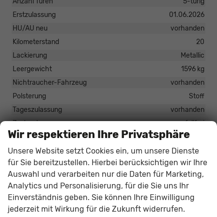
Anzahl Türen
5-türig
Erstzulassung
01.06.2026
HU/AU neu
vorhanden
Kilometerstand
20
Lackierung
Metallic
Leergewicht
1596 kg
Nichtraucher-Fahrzeug
vorhanden
Polsterung
Stoff
Tageszulassung
vorhanden
Zustand
unfallfrei
Wir respektieren Ihre Privatsphäre
Zustand, Beschaffenheit
Scheckheftgepflegt
Unsere Website setzt Cookies ein, um unsere Dienste
Zustand, Fahrfähigkeit
fahrtauglich
für Sie bereitzustellen. Hierbei berücksichtigen wir Ihre
Auswahl und verarbeiten nur die Daten für Marketing,
30.699,– €
Gesamtpreis
Analytics und Personalisierung, für die Sie uns Ihr
Einverständnis geben. Sie können Ihre Einwilligung
incl. 19% MwSt., den Kosten für Überführung und Zulassungspapieren
jederzeit mit Wirkung für die Zukunft widerrufen.