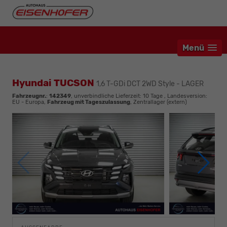
Menü
Hyundai TUCSON
1,6 T-GDi DCT 2WD Style - LAGER
Fahrzeugnr.
:
142349
, unverbindliche Lieferzeit:
10 Tage
, Landesversion:
EU - Europa,
Fahrzeug mit Tageszulassung
, Zentrallager (extern)