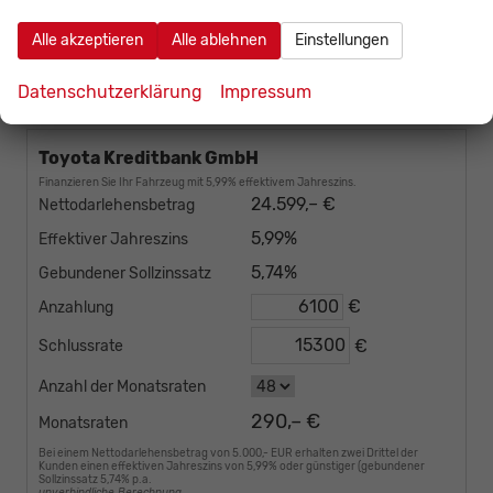
Fahrzeug bestellen
Alle akzeptieren
Alle ablehnen
Einstellungen
Wir rufen Sie an
Fahrzeug parken
Datenschutzerklärung
Impressum
Toyota Kreditbank GmbH
Finanzieren Sie Ihr Fahrzeug mit 5,99% effektivem Jahreszins.
24.599,– €
Nettodarlehensbetrag
5,99%
Effektiver Jahreszins
5,74%
Gebundener Sollzinssatz
€
Anzahlung
€
Schlussrate
Anzahl der Monatsraten
290,– €
Monatsraten
Bei einem Nettodarlehensbetrag von 5.000,- EUR erhalten zwei Drittel der
Kunden einen effektiven Jahreszins von 5,99% oder günstiger (gebundener
Sollzinssatz 5,74% p.a.