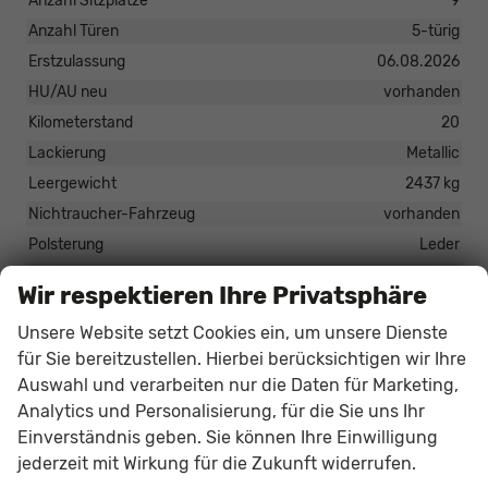
Anzahl Sitzplätze
9
Anzahl Türen
5-türig
Erstzulassung
06.08.2026
HU/AU neu
vorhanden
Kilometerstand
20
Lackierung
Metallic
Leergewicht
2437 kg
Nichtraucher-Fahrzeug
vorhanden
Polsterung
Leder
Rußpartikelfilter / SCR
vorhanden
Wir respektieren Ihre Privatsphäre
Tageszulassung
vorhanden
Unsere Website setzt Cookies ein, um unsere Dienste
Zustand
unfallfrei
für Sie bereitzustellen. Hierbei berücksichtigen wir Ihre
Zustand, Beschaffenheit
Scheckheftgepflegt
Auswahl und verarbeiten nur die Daten für Marketing,
Zustand, Fahrfähigkeit
fahrtauglich
Analytics und Personalisierung, für die Sie uns Ihr
Einverständnis geben. Sie können Ihre Einwilligung
jederzeit mit Wirkung für die Zukunft widerrufen.
55.609,– €
Gesamtpreis