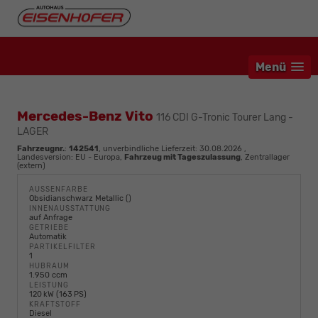
Menü
Mercedes-Benz Vito
116 CDI G-Tronic Tourer Lang -
LAGER
Fahrzeugnr.
:
142541
, unverbindliche Lieferzeit:
30.08.2026
,
Landesversion: EU - Europa,
Fahrzeug mit Tageszulassung
, Zentrallager
(extern)
AUSSENFARBE
Obsidianschwarz Metallic ()
INNENAUSSTATTUNG
auf Anfrage
GETRIEBE
Automatik
PARTIKELFILTER
1
HUBRAUM
1.950 ccm
LEISTUNG
120 kW (163 PS)
KRAFTSTOFF
Diesel