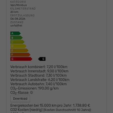
KATEGORIE
Van/Minibus
KILOMETERSTAND
20 km
ERSTZULASSUNG
06.08.2026
ZUSTAND
unfallfrei
Verbrauch kombiniert:
7,20 l/100km
Verbrauch Innenstadt:
9,00 l/100km
Verbrauch Stadtrand:
7,30 l/100km
Verbrauch Landstraße:
6,20 l/100km
Verbrauch Autobahn:
7,40 l/100km
CO
-Emissionen:
190,00 g/km
2
CO
-Klasse:
G
2
Download
Energiekosten bei 15.000 km pro Jahr:
1.738,80 €
CO2 Kosten (niedrig)
:
(Kosten Durchschnitt 10 Jahre)