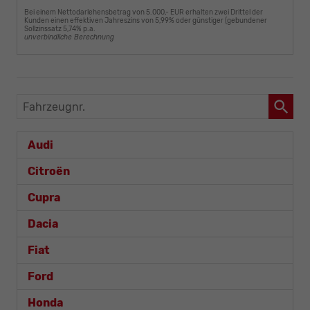
Bei einem Nettodarlehensbetrag von 5.000,- EUR erhalten zwei Drittel der
Kunden einen effektiven Jahreszins von 5,99% oder günstiger (gebundener
Sollzinssatz 5,74% p.a.
unverbindliche Berechnung
Fahrzeugnr.
Audi
Citroën
Cupra
Dacia
Fiat
Ford
Honda