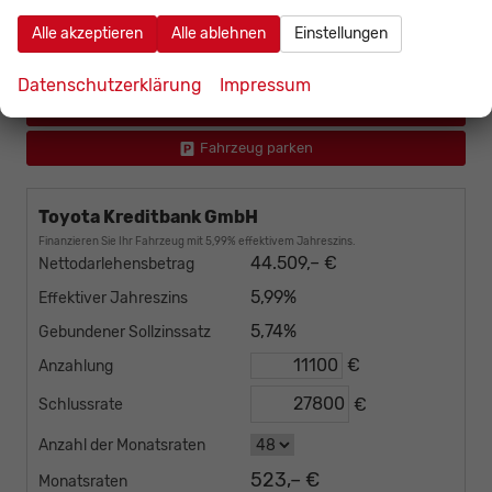
incl. 19% MwSt., den Kosten für Überführung und Zulassungspapieren
Alle akzeptieren
Alle ablehnen
Einstellungen
Fahrzeug bestellen
Datenschutzerklärung
Impressum
Wir rufen Sie an
Fahrzeug parken
Toyota Kreditbank GmbH
Finanzieren Sie Ihr Fahrzeug mit 5,99% effektivem Jahreszins.
44.509,– €
Nettodarlehensbetrag
5,99%
Effektiver Jahreszins
5,74%
Gebundener Sollzinssatz
€
Anzahlung
€
Schlussrate
Anzahl der Monatsraten
523,– €
Monatsraten