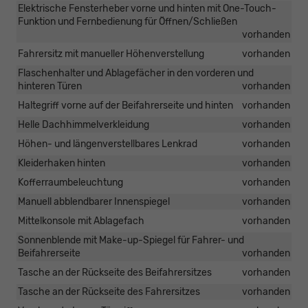
Elektrische Fensterheber vorne und hinten mit One-Touch-
Funktion und Fernbedienung für Öffnen/Schließen
vorhanden
Fahrersitz mit manueller Höhenverstellung
vorhanden
Flaschenhalter und Ablagefächer in den vorderen und
hinteren Türen
vorhanden
Haltegriff vorne auf der Beifahrerseite und hinten
vorhanden
Helle Dachhimmelverkleidung
vorhanden
Höhen- und längenverstellbares Lenkrad
vorhanden
Kleiderhaken hinten
vorhanden
Kofferraumbeleuchtung
vorhanden
Manuell abblendbarer Innenspiegel
vorhanden
Mittelkonsole mit Ablagefach
vorhanden
Sonnenblende mit Make-up-Spiegel für Fahrer- und
Beifahrerseite
vorhanden
Tasche an der Rückseite des Beifahrersitzes
vorhanden
Tasche an der Rückseite des Fahrersitzes
vorhanden