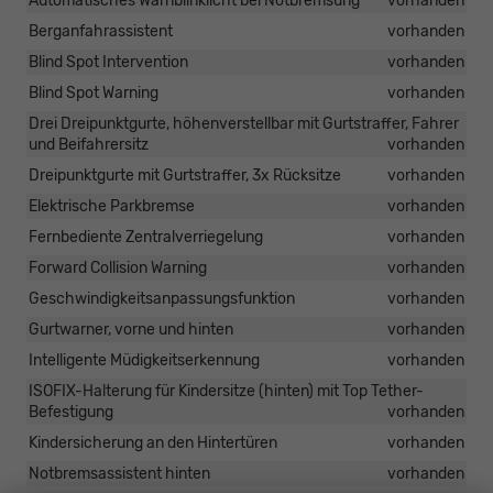
Automatisches Warnblinklicht bei Notbremsung
vorhanden
Berganfahrassistent
vorhanden
Blind Spot Intervention
vorhanden
Blind Spot Warning
vorhanden
Drei Dreipunktgurte, höhenverstellbar mit Gurtstraffer, Fahrer
und Beifahrersitz
vorhanden
Dreipunktgurte mit Gurtstraffer, 3x Rücksitze
vorhanden
Elektrische Parkbremse
vorhanden
Fernbediente Zentralverriegelung
vorhanden
Forward Collision Warning
vorhanden
Geschwindigkeitsanpassungsfunktion
vorhanden
Gurtwarner, vorne und hinten
vorhanden
Intelligente Müdigkeitserkennung
vorhanden
ISOFIX-Halterung für Kindersitze (hinten) mit Top Tether-
Befestigung
vorhanden
Kindersicherung an den Hintertüren
vorhanden
Notbremsassistent hinten
vorhanden