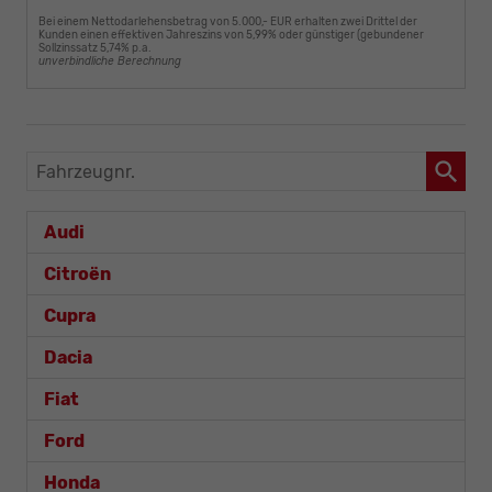
Bei einem Nettodarlehensbetrag von 5.000,- EUR erhalten zwei Drittel der
Kunden einen effektiven Jahreszins von 5,99% oder günstiger (gebundener
Sollzinssatz 5,74% p.a.
unverbindliche Berechnung
Fahrzeugnr.
Audi
Citroën
Cupra
Dacia
Fiat
Ford
Honda