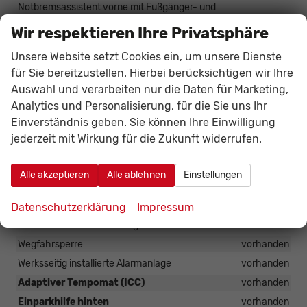
Notbremsassistent vorne mit Fußgänger- und
Radfahrererkennung sowie Kreuzungsassistent
vorhanden
Wir respektieren Ihre Privatsphäre
Notruf- und Pannenrufsystem (e-Call)
vorhanden
Unsere Website setzt Cookies ein, um unsere Dienste
Rear Cross Traffic Alert
vorhanden
für Sie bereitzustellen. Hierbei berücksichtigen wir Ihre
Regensensor
vorhanden
Auswahl und verarbeiten nur die Daten für Marketing,
Reifendrucküberwachung mit Druckanzeige (TPMS)
Analytics und Personalisierung, für die Sie uns Ihr
vorhanden
Einverständnis geben. Sie können Ihre Einwilligung
Reifenreparaturset
vorhanden
jederzeit mit Wirkung für die Zukunft widerrufen.
Spurhalteassistent
vorhanden
Spurverlassenswarnung
vorhanden
Alle akzeptieren
Alle ablehnen
Einstellungen
TCS (Traction Control System)
vorhanden
Vehicle Dynamic Control
vorhanden
Datenschutzerklärung
Impressum
Verkehrszeichenerkennung
vorhanden
Wegfahrsperre
vorhanden
Werksseitig installierte Alarmanlage
vorhanden
Adaptiver Tempomat (ICC)
vorhanden
Einparkhilfe hinten
vorhanden