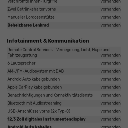
Verchromte Innen-Türgriffe
vorhanden
Zwei Getränkehalter vorne
vorhanden
Manueller Lordosenstütze
vorhanden
Beheizbares Lenkrad
vorhanden
Infotainment & Kommunikation
Remote Control Services - Verriegelung, Licht, Hupe und
Fahrzeugortung
vorhanden
6 Lautsprecher
vorhanden
AM-/FM-Audiosystem mit DAB
vorhanden
Android Auto kabelgebunden
vorhanden
Apple CarPlay kabelgebunden
vorhanden
Benachrichtigungen und Konnektivitätsdienste
vorhanden
Bluetooth mit Audiostreaming
vorhanden
USB-Anschlüsse vorne (2x Typ-C)
vorhanden
12,3 Zoll digitales Instrumentendisplay
vorhanden
Android Auto kabellos
vorhanden