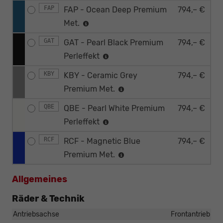
FAP
FAP - Ocean Deep Premium
794,– €
Met.
GAT
GAT - Pearl Black Premium
794,– €
Perleffekt
KBY
KBY - Ceramic Grey
794,– €
Premium Met.
QBE
QBE - Pearl White Premium
794,– €
Perleffekt
RCF
RCF - Magnetic Blue
794,– €
Premium Met.
Allgemeines
Räder & Technik
Antriebsachse
Frontantrieb