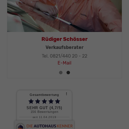
Thomas Mohr
Rüdige
itung, KFZ-Techniker-Meister
Verka
el. 0821/440 20 - 32
Tel. 082
E-Mail