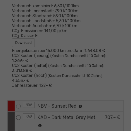
Verbrauch kombiniert:
6,30 l/100km
Verbrauch Innenstadt:
7,90 l/100km
Verbrauch Stadtrand:
5,90 l/100km
Verbrauch Landstraße:
5,30 l/100km
Verbrauch Autobahn:
6,70 l/100km
CO
-Emissionen:
141,00 g/km
2
CO
-Klasse:
E
2
Download
Energiekosten bei 15.000 km pro Jahr:
1.648,08 €
CO2 Kosten (niedrig)
:
(Kosten Durchschnitt 10 Jahre)
1.269,- €
CO2 Kosten (mittel)
:
(Kosten Durchschnitt 10 Jahre)
3.013,88 €
CO2 Kosten (hoch)
:
(Kosten Durchschnitt 10 Jahre)
4.653,- €
Jahressteuer:
127,- €
NBV
NBV - Sunset Red
KAD
KAD - Dark Metal Grey Met.
707,– €