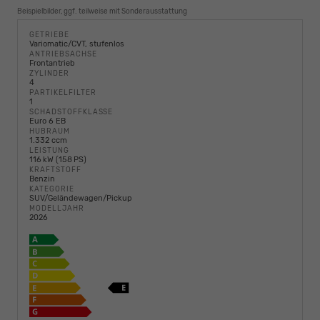
Beispielbilder, ggf. teilweise mit Sonderausstattung
GETRIEBE
Variomatic/CVT, stufenlos
ANTRIEBSACHSE
Frontantrieb
ZYLINDER
4
PARTIKELFILTER
1
SCHADSTOFFKLASSE
Euro 6 EB
HUBRAUM
1.332 ccm
LEISTUNG
116 kW (158 PS)
KRAFTSTOFF
Benzin
KATEGORIE
SUV/Geländewagen/Pickup
MODELLJAHR
2026