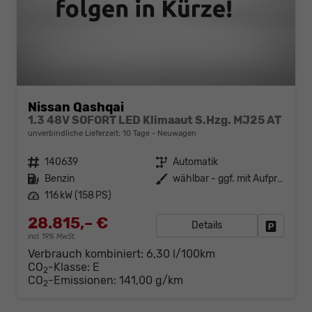
Nissan Qashqai
1.3 48V SOFORT LED Klimaaut S.Hzg. MJ25 AT
unverbindliche Lieferzeit:
10 Tage
Neuwagen
Fahrzeugnr.
140639
Getriebe
Automatik
Kraftstoff
Benzin
Außenfarbe
wählbar - ggf. mit Aufpreis
Leistung
116 kW (158 PS)
28.815,– €
Details
Fahrzeug
incl. 19% MwSt.
Verbrauch kombiniert:
6,30 l/100km
CO
-Klasse:
E
2
CO
-Emissionen:
141,00 g/km
2