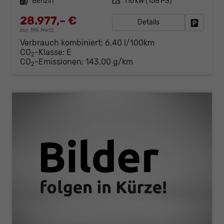
Kraftstoff
Benzin
Leistung
116 kW (158 PS)
28.977,– €
Details
Fahrzeug
incl. 19% MwSt.
Verbrauch kombiniert:
6,40 l/100km
CO
-Klasse:
E
2
CO
-Emissionen:
143,00 g/km
2