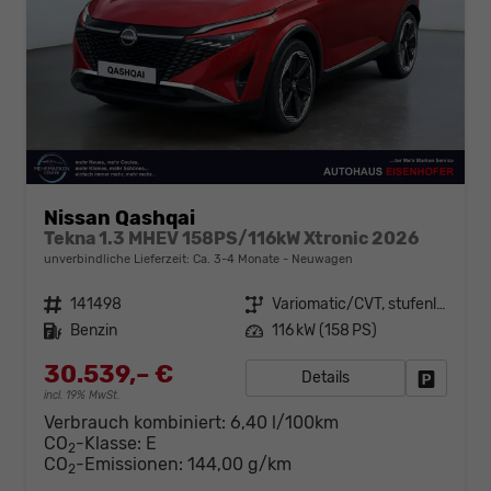
Nissan Qashqai
Tekna 1.3 MHEV 158PS/116kW Xtronic 2026
unverbindliche Lieferzeit: Ca. 3-4 Monate
Neuwagen
Fahrzeugnr.
141498
Getriebe
Variomatic/CVT, stufenlos
Kraftstoff
Benzin
Leistung
116 kW (158 PS)
30.539,– €
Details
Fahrzeug
incl. 19% MwSt.
Verbrauch kombiniert:
6,40 l/100km
CO
-Klasse:
E
2
CO
-Emissionen:
144,00 g/km
2