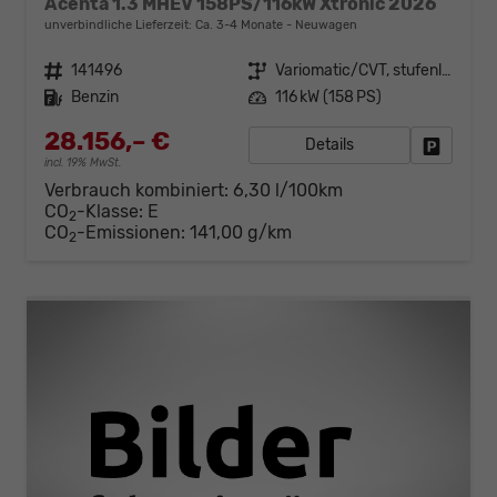
Acenta 1.3 MHEV 158PS/116kW Xtronic 2026
unverbindliche Lieferzeit: Ca. 3-4 Monate
Neuwagen
Fahrzeugnr.
141496
Getriebe
Variomatic/CVT, stufenlos
Kraftstoff
Benzin
Leistung
116 kW (158 PS)
28.156,– €
Details
Fahrzeug
incl. 19% MwSt.
Verbrauch kombiniert:
6,30 l/100km
CO
-Klasse:
E
2
CO
-Emissionen:
141,00 g/km
2