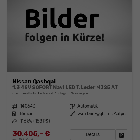
Nissan Qashqai
1.3 48V SOFORT Navi LED T.Leder MJ25 AT
unverbindliche Lieferzeit:
10 Tage
Neuwagen
Fahrzeugnr.
140643
Getriebe
Automatik
Kraftstoff
Benzin
Außenfarbe
wählbar -ggfl. mit Aufpreis-
Leistung
116 kW (158 PS)
30.405,– €
Details
Fahrzeug
incl. 19% MwSt.