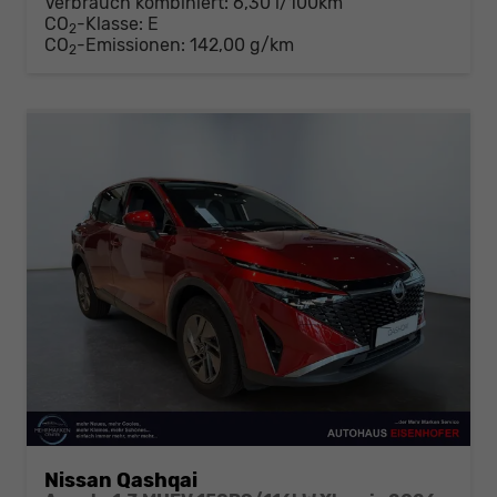
Verbrauch kombiniert:
6,30 l/100km
CO
-Klasse:
E
2
CO
-Emissionen:
142,00 g/km
2
Nissan Qashqai