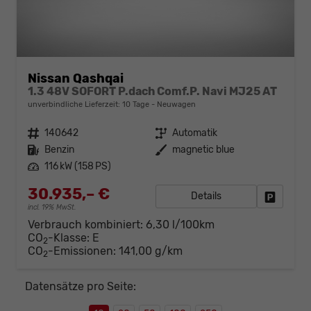
Nissan Qashqai
1.3 48V SOFORT P.dach Comf.P. Navi MJ25 AT
unverbindliche Lieferzeit:
10 Tage
Neuwagen
Fahrzeugnr.
140642
Getriebe
Automatik
Kraftstoff
Benzin
Außenfarbe
magnetic blue
Leistung
116 kW (158 PS)
30.935,– €
Details
Fahrzeug
incl. 19% MwSt.
Verbrauch kombiniert:
6,30 l/100km
CO
-Klasse:
E
2
CO
-Emissionen:
141,00 g/km
2
Datensätze pro Seite: