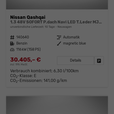
Nissan Qashqai
1.3 48V SOFORT P.dach Navi LED T.Leder MJ25 AT
unverbindliche Lieferzeit:
10 Tage
Neuwagen
Fahrzeugnr.
140640
Getriebe
Automatik
Kraftstoff
Benzin
Außenfarbe
magnetic blue
Leistung
116 kW (158 PS)
30.405,– €
Details
Fahrzeug
incl. 19% MwSt.
Verbrauch kombiniert:
6,30 l/100km
CO
-Klasse:
E
2
CO
-Emissionen:
141,00 g/km
2