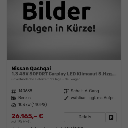
Nissan Qashqai
1.3 48V SOFORT Carplay LED Klimaaut S.Hzg. MJ25
unverbindliche Lieferzeit:
10 Tage
Neuwagen
Fahrzeugnr.
140638
Getriebe
Schalt. 6-Gang
Kraftstoff
Benzin
Außenfarbe
wählbar - ggf. mit Aufpreis
Leistung
103 kW (140 PS)
26.165,– €
Details
Fahrzeug
incl. 19% MwSt.