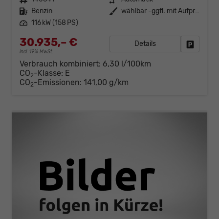
Kraftstoff
Benzin
Außenfarbe
wählbar -ggfl. mit Aufpreis-
Leistung
116 kW (158 PS)
30.935,– €
Details
Fahrzeug
incl. 19% MwSt.
Verbrauch kombiniert:
6,30 l/100km
CO
-Klasse:
E
2
CO
-Emissionen:
141,00 g/km
2