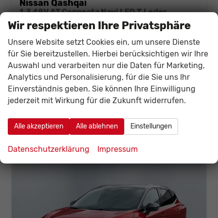
Nissan Qashqai
1.3 48V AT Connecta Navi LED T.Leder
unverbindliche Lieferzeit:
10 Tage
Neuwagen
Wir respektieren Ihre Privatsphäre
Fahrzeugnr.
140644
Getriebe
Automatik
Unsere Website setzt Cookies ein, um unsere Dienste
Kraftstoff
Benzin
Außenfarbe
wählbar -ggfl. mit Aufpreis-
für Sie bereitzustellen. Hierbei berücksichtigen wir Ihre
Leistung
116 kW (158 PS)
Auswahl und verarbeiten nur die Daten für Marketing,
Analytics und Personalisierung, für die Sie uns Ihr
30.405,– €
Details
Fahrzeug
Einverständnis geben. Sie können Ihre Einwilligung
incl. 19% MwSt.
jederzeit mit Wirkung für die Zukunft widerrufen.
Verbrauch kombiniert:
6,30 l/100km
CO
-Klasse:
E
2
CO
-Emissionen:
141,00 g/km
Alle akzeptieren
Alle ablehnen
Einstellungen
2
Datenschutzerklärung
Impressum