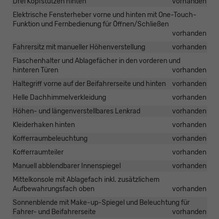
Drei Kopfstützen hinten
vorhanden
Elektrische Fensterheber vorne und hinten mit One-Touch-
Funktion und Fernbedienung für Öffnen/Schließen
vorhanden
Fahrersitz mit manueller Höhenverstellung
vorhanden
Flaschenhalter und Ablagefächer in den vorderen und
hinteren Türen
vorhanden
Haltegriff vorne auf der Beifahrerseite und hinten
vorhanden
Helle Dachhimmelverkleidung
vorhanden
Höhen- und längenverstellbares Lenkrad
vorhanden
Kleiderhaken hinten
vorhanden
Kofferraumbeleuchtung
vorhanden
Kofferraumteiler
vorhanden
Manuell abblendbarer Innenspiegel
vorhanden
Mittelkonsole mit Ablagefach inkl. zusätzlichem
Aufbewahrungsfach oben
vorhanden
Sonnenblende mit Make-up-Spiegel und Beleuchtung für
Fahrer- und Beifahrerseite
vorhanden