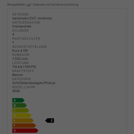
Beispielbilder, ggf. teilweise mit Sonderausstattung
GETRIEBE
Variomatic/CVT, stufenlos
ANTRIEBSACHSE
Frontantrieb
ZYLINDER
4
PARTIKELFILTER
1
SCHADSTOFFKLASSE
Euro 6 EB
HUBRAUM
1.332 ccm
LEISTUNG
116 kW (158 PS)
KRAFTSTOFF
Benzin
KATEGORIE
SUV/Geländewagen/Pickup
MODELLJAHR
2026