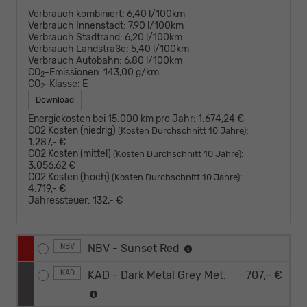
Verbrauch kombiniert:
6,40 l/100km
Verbrauch Innenstadt:
7,90 l/100km
Verbrauch Stadtrand:
6,20 l/100km
Verbrauch Landstraße:
5,40 l/100km
Verbrauch Autobahn:
6,80 l/100km
CO
-Emissionen:
143,00 g/km
2
CO
-Klasse:
E
2
Download
Energiekosten bei 15.000 km pro Jahr:
1.674,24 €
CO2 Kosten (niedrig)
:
(Kosten Durchschnitt 10 Jahre)
1.287,- €
CO2 Kosten (mittel)
:
(Kosten Durchschnitt 10 Jahre)
3.056,62 €
CO2 Kosten (hoch)
:
(Kosten Durchschnitt 10 Jahre)
4.719,- €
Jahressteuer:
132,- €
NBV
NBV - Sunset Red
KAD
KAD - Dark Metal Grey Met.
707,– €