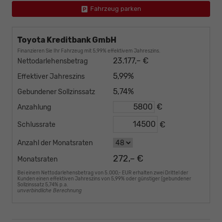
Fahrzeug parken
Toyota Kreditbank GmbH
Finanzieren Sie Ihr Fahrzeug mit 5,99% effektivem Jahreszins.
23.177,– €
Nettodarlehensbetrag
5,99%
Effektiver Jahreszins
5,74%
Gebundener Sollzinssatz
€
Anzahlung
€
Schlussrate
Anzahl der Monatsraten
272,– €
Monatsraten
Bei einem Nettodarlehensbetrag von 5.000,- EUR erhalten zwei Drittel der
Kunden einen effektiven Jahreszins von 5,99% oder günstiger (gebundener
Sollzinssatz 5,74% p.a.
unverbindliche Berechnung