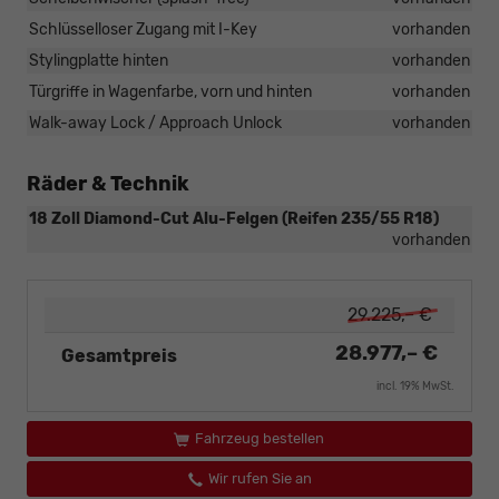
Schlüsselloser Zugang mit I-Key
vorhanden
Stylingplatte hinten
vorhanden
Türgriffe in Wagenfarbe, vorn und hinten
vorhanden
Walk-away Lock / Approach Unlock
vorhanden
Räder & Technik
18 Zoll Diamond-Cut Alu-Felgen (Reifen 235/55 R18)
vorhanden
29.225,– €
28.977,– €
Gesamtpreis
incl. 19% MwSt.
Fahrzeug bestellen
Wir rufen Sie an