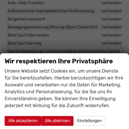
Auto-Hold-Funktion
vorhanden
Automatisches Warnblinklicht bei Notbremsung
vorhanden
Berganfahrassistent
vorhanden
Bewegungserkennung (Moving Object Detection)
vorhanden
Blind Spot Intervention
vorhanden
Blind Spot Warning
vorhanden
Drei Dreipunktgurte, höhenverstellbar mit Gurtstraffer, Fahrer
und Beifahrersitz
vorhanden
Wir respektieren Ihre Privatsphäre
Dreipunktgurte mit Gurtstraffer, 3x Rücksitze
vorhanden
Unsere Website setzt Cookies ein, um unsere Dienste
Elektrische Parkbremse
vorhanden
für Sie bereitzustellen. Hierbei berücksichtigen wir Ihre
Fernbediente Zentralverriegelung
vorhanden
Auswahl und verarbeiten nur die Daten für Marketing,
Forward Collision Warning
vorhanden
Analytics und Personalisierung, für die Sie uns Ihr
Geschwindigkeitsanpassungsfunktion
vorhanden
Einverständnis geben. Sie können Ihre Einwilligung
Gurtwarner, vorne und hinten
vorhanden
jederzeit mit Wirkung für die Zukunft widerrufen.
Intelligente Müdigkeitserkennung
vorhanden
Alle akzeptieren
Alle ablehnen
Einstellungen
ISOFIX-Halterung für Kindersitze (hinten) mit Top Tether-
Befestigung
vorhanden