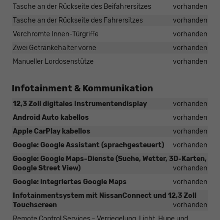
Tasche an der Rückseite des Beifahrersitzes
vorhanden
Tasche an der Rückseite des Fahrersitzes
vorhanden
Verchromte Innen-Türgriffe
vorhanden
Zwei Getränkehalter vorne
vorhanden
Manueller Lordosenstütze
vorhanden
Infotainment & Kommunikation
12,3 Zoll digitales Instrumentendisplay
vorhanden
Android Auto kabellos
vorhanden
Apple CarPlay kabellos
vorhanden
Google: Google Assistant (sprachgesteuert)
vorhanden
Google: Google Maps-Dienste (Suche, Wetter, 3D-Karten,
Google Street View)
vorhanden
Google: integriertes Google Maps
vorhanden
Infotainmentsystem mit NissanConnect und 12,3 Zoll
Touchscreen
vorhanden
Remote Control Services - Verriegelung, Licht, Hupe und