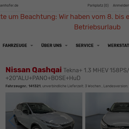
senhofer.de
Parkplatz (
0
)
Anmelde
tte um Beachtung: Wir haben vom 8. bis e
Betriebsurlaub
FAHRZEUGE
ÜBER UNS
SERVICE
WERKSTA
Nissan Qashqai
Tekna+ 1.3 MHEV 158PS/
+20"ALU+PANO+BOSE+HuD
Fahrzeugnr.
:
141321
, unverbindliche Lieferzeit:
3 Wochen
, Landesversion: