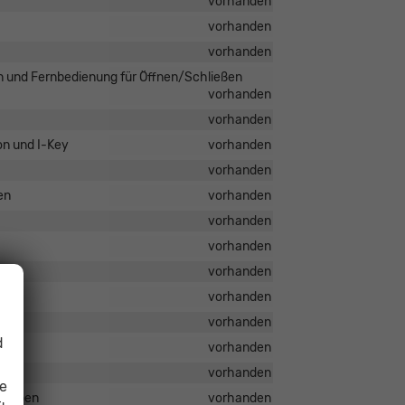
vorhanden
vorhanden
vorhanden
n und Fernbedienung für Öffnen/Schließen
vorhanden
vorhanden
on und I-Key
vorhanden
vorhanden
en
vorhanden
vorhanden
vorhanden
vorhanden
vorhanden
vorhanden
d
vorhanden
vorhanden
ie
ch oben
vorhanden