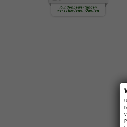
U
b
v
P