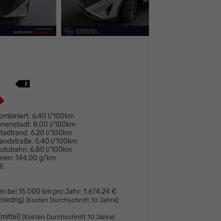
ombiniert:
6,40 l/100km
nnenstadt:
8,00 l/100km
tadtrand:
6,20 l/100km
andstraße:
5,40 l/100km
Autobahn:
6,80 l/100km
onen:
144,00 g/km
E
en bei 15.000 km pro Jahr:
1.674,24 €
niedrig)
:
(Kosten Durchschnitt 10 Jahre)
mittel)
:
(Kosten Durchschnitt 10 Jahre)