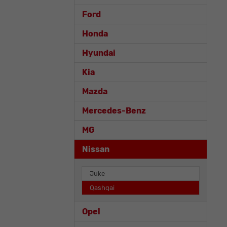
Ford
Honda
Hyundai
Kia
Mazda
Mercedes-Benz
MG
Nissan
Juke
Qashqai
Opel