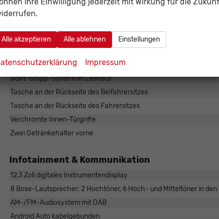
önnen Ihre Einwilligung jederzeit mit Wirkung für die Zukunf
Multifunktionslenkrad (Audiosystem + Telefon + Tempomat + Gesch
iderrufen.
Paddleshift am Lenkrad (nur MHEV Xtronic)
Sitzheizung vorne
Alle akzeptieren
Alle ablehnen
Einstellungen
Sonnenblende mit Make-up-Spiegel und Beleuchtung für Fahrer- un
atenschutzerklärung
Impressum
Start-Stopp-Knopf für Motorstart
Start-Stopp-System im Leerlauf
Tasche an der Rückseite des Beifahrersitzes
Tasche an der Rückseite des Fahrersitzes
Verchromte Innen-Türgriffe
Zwei Getränkehalter vorne
Infotainment & Kommunikation
12,3 Zoll digitales Instrumentendisplay
8 Bose-Lautsprecher: 2 Hochtöner, 6 Hoch- und Mitteltöner in den T
AM-/FM-Audiosystem mit DAB
Android Auto kabelgebunden