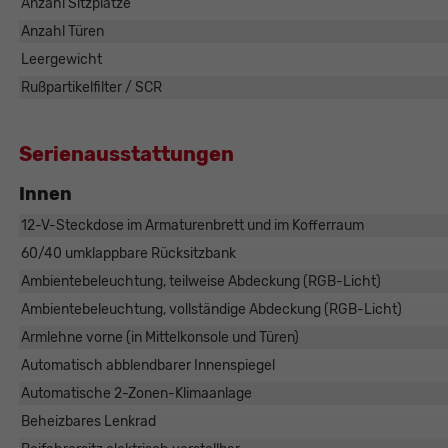
Anzahl Sitzplätze
Anzahl Türen
Leergewicht
Rußpartikelfilter / SCR
ger Schösser
rkaufsberater
Serienausstattungen
 0821/440 20 - 22
Innen
E-Mail
12-V-Steckdose im Armaturenbrett und im Kofferraum
60/40 umklappbare Rücksitzbank
Ambientebeleuchtung, teilweise Abdeckung (RGB-Licht)
Ambientebeleuchtung, vollständige Abdeckung (RGB-Licht)
Armlehne vorne (in Mittelkonsole und Türen)
Automatisch abblendbarer Innenspiegel
Automatische 2-Zonen-Klimaanlage
Beheizbares Lenkrad