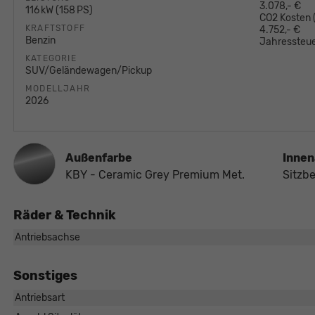
3.078,- €
116 kW (158 PS)
CO2 Kosten
KRAFTSTOFF
4.752,- €
Benzin
Jahressteue
KATEGORIE
SUV/Geländewagen/Pickup
MODELLJAHR
2026
Außenfarbe
Innen
KBY - Ceramic Grey Premium Met.
Sitzb
Räder & Technik
Antriebsachse
Sonstiges
Antriebsart