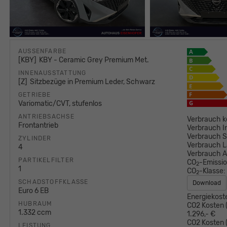
AUSSENFARBE
KBY
KBY - Ceramic Grey Premium Met.
INNENAUSSTATTUNG
Z
Sitzbezüge in Premium Leder, Schwarz
GETRIEBE
Variomatic/CVT, stufenlos
ANTRIEBSACHSE
Verbrauch k
Frontantrieb
Verbrauch I
Verbrauch S
ZYLINDER
Verbrauch L
4
Verbrauch 
PARTIKELFILTER
CO
-Emissi
2
1
CO
-Klasse:
2
SCHADSTOFFKLASSE
Download
Euro 6 EB
Energiekost
HUBRAUM
CO2 Kosten (
1.332 ccm
1.296,- €
CO2 Kosten (
LEISTUNG