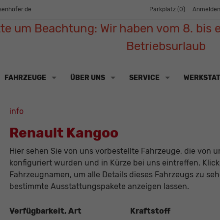
senhofer.de
Parkplatz (
0
)
Anmelde
tte um Beachtung: Wir haben vom 8. bis e
Betriebsurlaub
FAHRZEUGE
ÜBER UNS
SERVICE
WERKSTA
info
Renault Kangoo
Hier sehen Sie von uns vorbestellte Fahrzeuge, die von un
konfiguriert wurden und in Kürze bei uns eintreffen. Klic
Fahrzeugnamen, um alle Details dieses Fahrzeugs zu sehe
bestimmte Ausstattungspakete anzeigen lassen.
Verfügbarkeit, Art
Kraftstoff