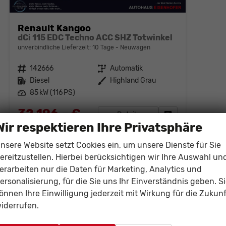
Renault Kangoo
dCi 115 EDC Techno ACC SHZ Totwinkel
unverbindliche Lieferzeit:
10 Tage
Neuwagen
Fahrzeugnr.
142666
Getriebe
Automatik
Kraftstoff
Diesel
Außenfarbe
Highland Grau
Leistung
85 kW (116 PS)
32.196,– €
Details
Fahrzeug parken
Wir respektieren Ihre Privatsphäre
incl. 19% MwSt.
Verbrauch kombiniert:
5,40 l/100km
nsere Website setzt Cookies ein, um unsere Dienste für Sie
CO
-Klasse:
E
2
CO
-Emissionen:
140,00 g/km
ereitzustellen. Hierbei berücksichtigen wir Ihre Auswahl un
2
erarbeiten nur die Daten für Marketing, Analytics und
ersonalisierung, für die Sie uns Ihr Einverständnis geben. S
önnen Ihre Einwilligung jederzeit mit Wirkung für die Zukunf
iderrufen.