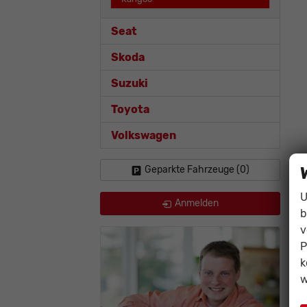
Seat
Skoda
Suzuki
Toyota
Volkswagen
Geparkte Fahrzeuge (
0
)
U
Anmelden
b
v
P
k
w