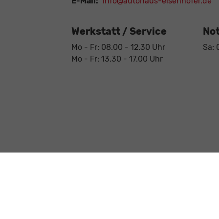
E-Mail:
info@autohaus-eisenhofer.de
Werkstatt / Service
Not
Mo - Fr: 08.00 - 12.30 Uhr
Sa: 
Mo - Fr: 13.30 - 17.00 Uhr
Anmelden
Impressum
AGB
Datenschutz
Weitere Informationen zum offiziellen Kraftstoffverbrauch 
offiziellen Kraftstoffverbrauch, die offiziellen spezifischen