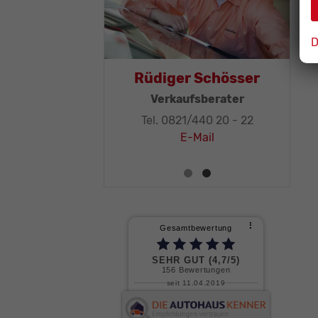
D
as Mohr
Rüdiger Schösser
leitung, KFZ-
Verkaufsberater
ker-Meister
Tel. 0821/440 20 - 22
1/440 20 - 32
E-Mail
E-Mail