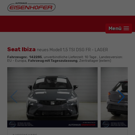
Menü
Seat Ibiza
neues Modell 1,5 TSI DSG FR - LAGER
Fahrzeugnr.
:
142285
, unverbindliche Lieferzeit:
10 Tage
, Landesversion:
EU - Europa,
Fahrzeug mit Tageszulassung
, Zentrallager (extern)