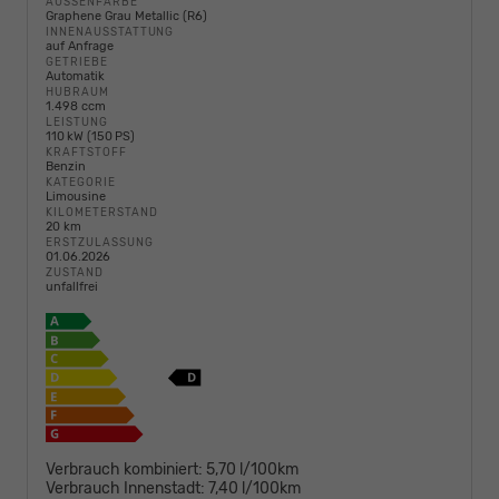
AUSSENFARBE
Graphene Grau Metallic (R6)
INNENAUSSTATTUNG
auf Anfrage
GETRIEBE
Automatik
HUBRAUM
1.498 ccm
LEISTUNG
110 kW (150 PS)
KRAFTSTOFF
Benzin
KATEGORIE
Limousine
KILOMETERSTAND
20 km
ERSTZULASSUNG
01.06.2026
ZUSTAND
unfallfrei
Verbrauch kombiniert:
5,70 l/100km
Verbrauch Innenstadt:
7,40 l/100km