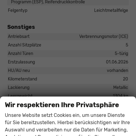
Programm (ESP), Reifendruckkontrolle
Felgentyp
Leichtmetallfelge
Sonstiges
Antriebsart
Verbrennungsmotor (ICE)
Anzahl Sitzplätze
5
Anzahl Türen
5-türig
Erstzulassung
01.06.2026
HU/AU neu
vorhanden
Kilometerstand
20
Lackierung
Metallic
Leergewicht
1304 kg
Wir respektieren Ihre Privatsphäre
Nichtraucher-Fahrzeug
vorhanden
Polsterung
Stoff
Unsere Website setzt Cookies ein, um unsere Dienste
Tageszulassung
vorhanden
für Sie bereitzustellen. Hierbei berücksichtigen wir Ihre
Auswahl und verarbeiten nur die Daten für Marketing,
Zustand
unfallfrei