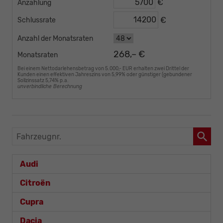
€
Anzahlung
€
Schlussrate
Anzahl der Monatsraten
268,– €
Monatsraten
Bei einem Nettodarlehensbetrag von 5.000,- EUR erhalten zwei Drittel der
Kunden einen effektiven Jahreszins von 5,99% oder günstiger (gebundener
Sollzinssatz 5,74% p.a.
unverbindliche Berechnung
Fahrzeugnr.
Audi
Citroën
Cupra
Dacia