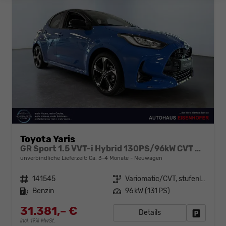
Toyota Yaris
GR Sport 1.5 VVT-i Hybrid 130PS/96kW CVT 2026
unverbindliche Lieferzeit: Ca. 3-4 Monate
Neuwagen
Fahrzeugnr.
141545
Getriebe
Variomatic/CVT, stufenlos
Kraftstoff
Benzin
Leistung
96 kW (131 PS)
31.381,– €
Details
Fahrzeug
incl. 19% MwSt.