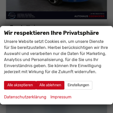
Toyota Yaris
Style 1.5 VVT-i Hybrid 130PS/96kW CVT 2026
Wir respektieren Ihre Privatsphäre
unverbindliche Lieferzeit: Ca. 3-4 Monate
Neuwagen
Unsere Website setzt Cookies ein, um unsere Dienste
Fahrzeugnr.
141494
Getriebe
Variomatic/CVT, stufenlos
für Sie bereitzustellen. Hierbei berücksichtigen wir Ihre
Kraftstoff
Benzin
Leistung
96 kW (131 PS)
Auswahl und verarbeiten nur die Daten für Marketing,
Analytics und Personalisierung, für die Sie uns Ihr
28.550,– €
Details
Fahrzeug
Einverständnis geben. Sie können Ihre Einwilligung
incl. 19% MwSt.
jederzeit mit Wirkung für die Zukunft widerrufen.
Verbrauch kombiniert:
4,20 l/100km
CO
-Klasse:
B
2
CO
-Emissionen:
91,00 g/km
Alle akzeptieren
Alle ablehnen
Einstellungen
2
Datenschutzerklärung
Impressum