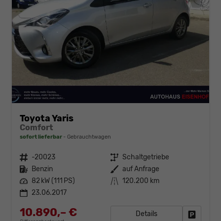
Toyota Yaris
Comfort
sofort lieferbar
Gebrauchtwagen
Fahrzeugnr.
-20023
Getriebe
Schaltgetriebe
Kraftstoff
Benzin
Außenfarbe
auf Anfrage
Leistung
82 kW (111 PS)
Kilometerstand
120.200 km
23.06.2017
10.890,– €
Details
Fahrzeug