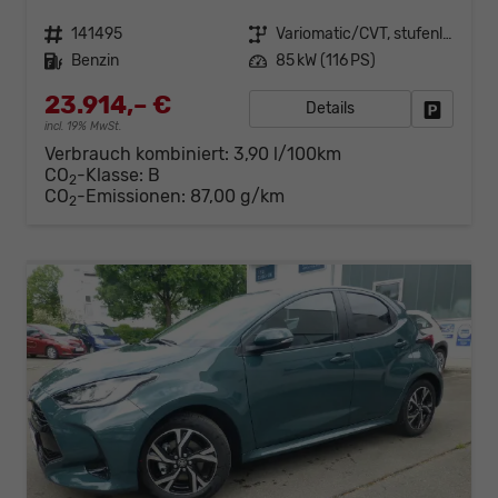
Fahrzeugnr.
141495
Getriebe
Variomatic/CVT, stufenlos
Kraftstoff
Benzin
Leistung
85 kW (116 PS)
23.914,– €
Details
Fahrzeug
incl. 19% MwSt.
Verbrauch kombiniert:
3,90 l/100km
CO
-Klasse:
B
2
CO
-Emissionen:
87,00 g/km
2