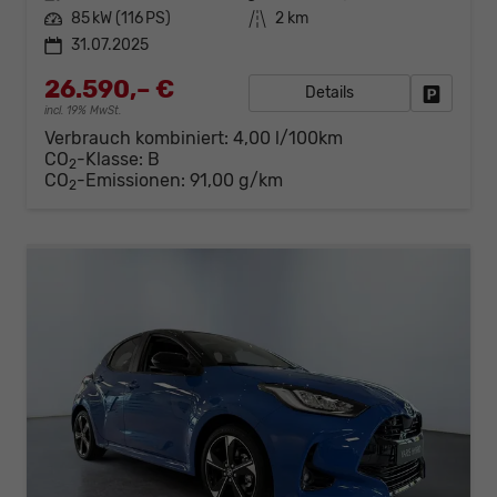
Leistung
85 kW (116 PS)
Kilometerstand
2 km
31.07.2025
26.590,– €
Details
Fahrzeug
incl. 19% MwSt.
Verbrauch kombiniert:
4,00 l/100km
CO
-Klasse:
B
2
CO
-Emissionen:
91,00 g/km
2