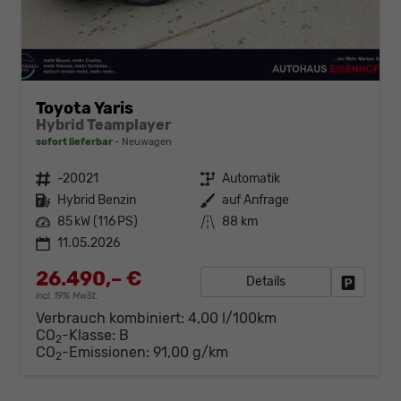
Toyota Yaris
Hybrid Teamplayer
sofort lieferbar
Neuwagen
Fahrzeugnr.
-20021
Getriebe
Automatik
Kraftstoff
Hybrid Benzin
Außenfarbe
auf Anfrage
Leistung
85 kW (116 PS)
Kilometerstand
88 km
11.05.2026
26.490,– €
Details
Fahrzeug
incl. 19% MwSt.
Verbrauch kombiniert:
4,00 l/100km
CO
-Klasse:
B
2
CO
-Emissionen:
91,00 g/km
2