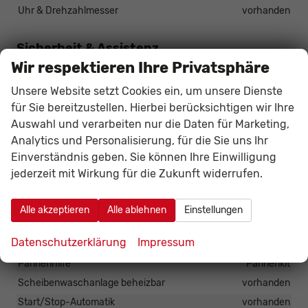
Uhr & Drehzahlmesser
vorhanden
Sicherheit & Assistenz
Wir respektieren Ihre Privatsphäre
Airbags
Airbag, Fenster-/Kopfairbags Vorne, Beifahrerairbag
Unsere Website setzt Cookies ein, um unsere Dienste
abschaltbar, Seitenairbags Vorne, Beifahrerairbag
für Sie bereitzustellen. Hierbei berücksichtigen wir Ihre
Assistenzsysteme
Auswahl und verarbeiten nur die Daten für Marketing,
Regensensor, Tempomat, Notbremsassistent (City-Safety),
Analytics und Personalisierung, für die Sie uns Ihr
Berganfahrassistent, Spurhalteassistent,
Verkehrzeichenerkennung, Müdigkeitserkennungs-Sensor,
Einverständnis geben. Sie können Ihre Einwilligung
Notrufsystem, Geschwindigkeitsbegrenzer
jederzeit mit Wirkung für die Zukunft widerrufen.
Einparkhilfe
Park Distance Control hinten
Follow-Me-Home-Funktion
vorhanden
Alle akzeptieren
Alle ablehnen
Einstellungen
Lenkung
Servolenkung
Datenschutzerklärung
Impressum
Lichttechnik
Nebelscheinwerfer, Tagfahrlicht
Pannenhilfe
Pannenkit
Scheibenwaschanlage beheizbar
vorhanden
Start/Stop-Automatik
vorhanden