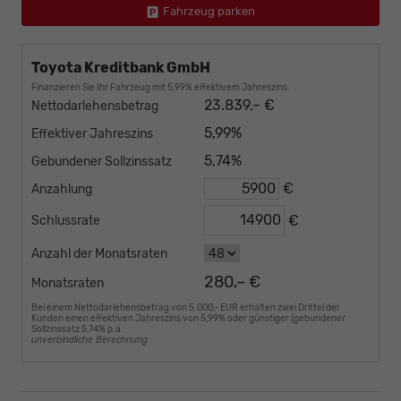
Fahrzeug parken
Toyota Kreditbank GmbH
Finanzieren Sie Ihr Fahrzeug mit 5,99% effektivem Jahreszins.
23.839,– €
Nettodarlehensbetrag
5,99%
Effektiver Jahreszins
5,74%
Gebundener Sollzinssatz
€
Anzahlung
€
Schlussrate
Anzahl der Monatsraten
280,– €
Monatsraten
Bei einem Nettodarlehensbetrag von 5.000,- EUR erhalten zwei Drittel der
Kunden einen effektiven Jahreszins von 5,99% oder günstiger (gebundener
Sollzinssatz 5,74% p.a.
unverbindliche Berechnung