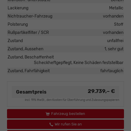
Lackierung
Metallic
Nichtraucher-Fahrzeug
vorhanden
Polsterung
Stoff
Rußpartikelfilter / SCR
vorhanden
Zustand
unfallfrei
Zustand, Aussehen
1, sehr gut
Zustand, Beschaffenheit
Scheckheftgepflegt, Keine Schäden feststellbar
Zustand, Fahrfähigkeit
fahrtauglich
29.739,– €
Gesamtpreis
incl. 19% MwSt., den Kosten für Überführung und Zulassungspapieren
Fahrzeug bestellen
Wir rufen Sie an