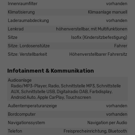
Innenraumfilter
vorhanden
Klimatisierung
Klimaanlage manuell
Laderaumabdeckung
vorhanden
Lenkrad
höhenverstellbar, mit Multifunktionen
Sitze
Isofix (Kindersitzbefestigung)
Sitze: Lordosenstütze
Fahrer
Sitze: Verstellbarkeit
Höhenverstellbarer Fahrersitz
Infotainment & Kommunikation
Audioanlage
Radio/MP3-Player, Radio, Schnittstelle MP3, Schnittstelle
AUX, Schnittstelle USB, Digitalradio DAB, Farbdisplay,
Android Auto, Apple CarPlay, Touchscreen
Außentemperaturanzeige
vorhanden
Bordcomputer
vorhanden
Navigationssystem
Navigation per Audio
Telefon
Freisprecheinrichtung, Bluetooth