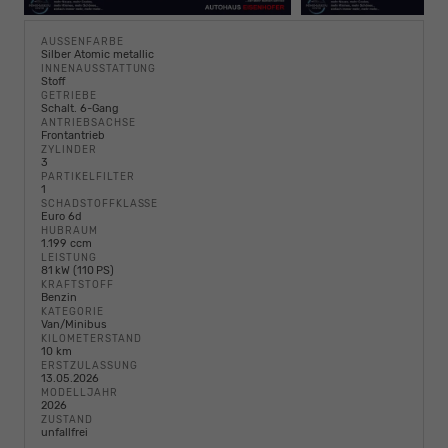
AUSSENFARBE
Silber Atomic metallic
INNENAUSSTATTUNG
Stoff
GETRIEBE
Schalt. 6-Gang
ANTRIEBSACHSE
Frontantrieb
ZYLINDER
3
PARTIKELFILTER
1
SCHADSTOFFKLASSE
Euro 6d
HUBRAUM
1.199 ccm
LEISTUNG
81 kW (110 PS)
KRAFTSTOFF
Benzin
KATEGORIE
Van/Minibus
KILOMETERSTAND
10 km
ERSTZULASSUNG
13.05.2026
MODELLJAHR
2026
ZUSTAND
unfallfrei