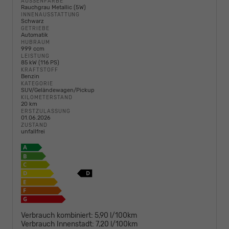
AUSSENFARBE
Rauchgrau Metallic (5W)
INNENAUSSTATTUNG
Schwarz
GETRIEBE
Automatik
HUBRAUM
999 ccm
LEISTUNG
85 kW (116 PS)
KRAFTSTOFF
Benzin
KATEGORIE
SUV/Geländewagen/Pickup
KILOMETERSTAND
20 km
ERSTZULASSUNG
01.06.2026
ZUSTAND
unfallfrei
Verbrauch kombiniert:
5,90 l/100km
Verbrauch Innenstadt:
7,20 l/100km