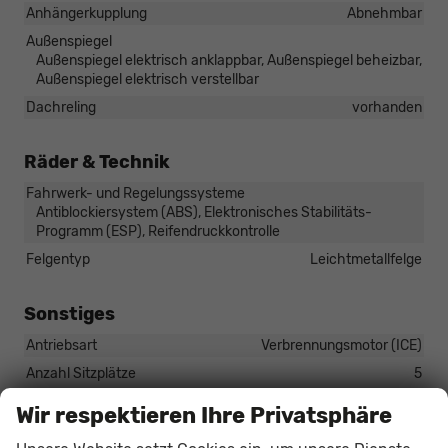
Anhängerkupplung
Abnehmbar
Außenspiegel
Außenspiegel elektrisch anklappbar, Außenspiegel beheizbar,
Außenspiegel elektrisch verstellbar
Dachreling
vorhanden
Räder & Technik
Fahrwerk- und Regelungssysteme
Antiblockiersystem (ABS), Elektronisches Stabilitäts-
Programm (ESP), Reifendruckkontrolle
Felgentyp
Leichtmetallfelge
Sonstiges
Antriebsart
Verbrennungsmotor (ICE)
Anzahl Sitzplätze
5
Anzahl Türen
5-türig
Wir respektieren Ihre Privatsphäre
Erstzulassung
01.06.2026