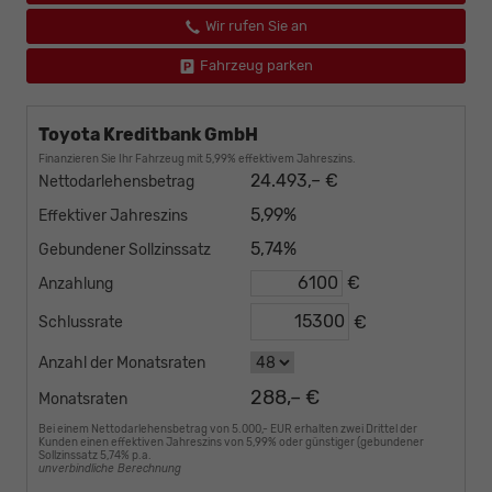
Wir rufen Sie an
Fahrzeug parken
Toyota Kreditbank GmbH
Finanzieren Sie Ihr Fahrzeug mit 5,99% effektivem Jahreszins.
24.493,– €
Nettodarlehensbetrag
5,99%
Effektiver Jahreszins
5,74%
Gebundener Sollzinssatz
€
Anzahlung
€
Schlussrate
Anzahl der Monatsraten
288,– €
Monatsraten
Bei einem Nettodarlehensbetrag von 5.000,- EUR erhalten zwei Drittel der
Kunden einen effektiven Jahreszins von 5,99% oder günstiger (gebundener
Sollzinssatz 5,74% p.a.
unverbindliche Berechnung