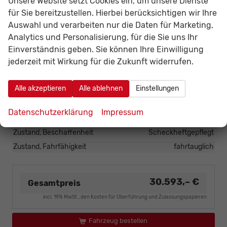
Unsere Website setzt Cookies ein, um unsere Dienste
HU/AU neu
vorhanden
für Sie bereitzustellen. Hierbei berücksichtigen wir Ihre
Innenausstattung
Schwarz
Auswahl und verarbeiten nur die Daten für Marketing,
Kilometerstand
20
Analytics und Personalisierung, für die Sie uns Ihr
Lackierung
Metallic
Einverständnis geben. Sie können Ihre Einwilligung
jederzeit mit Wirkung für die Zukunft widerrufen.
Leergewicht
1364 kg
Nichtraucher-Fahrzeug
vorhanden
Alle akzeptieren
Alle ablehnen
Einstellungen
Polsterung
Stoff
Tageszulassung
vorhanden
Datenschutzerklärung
Impressum
Zustand
unfallfrei
Zustand, Beschaffenheit
Scheckheftgepflegt
Zustand, Fahrfähigkeit
fahrtauglich
30.593,– €
Gesamtpreis
incl. 19% MwSt., den Kosten für Überführung und Zulassungspapieren
Fahrzeug bestellen