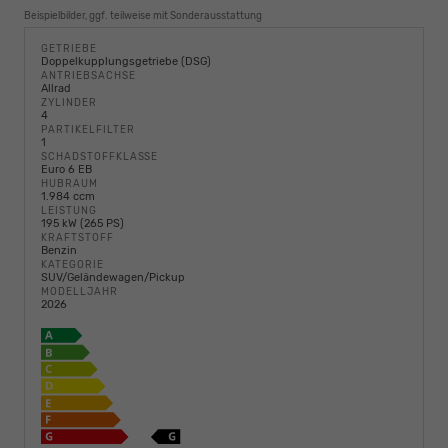
Beispielbilder, ggf. teilweise mit Sonderausstattung
GETRIEBE
Doppelkupplungsgetriebe (DSG)
ANTRIEBSACHSE
Allrad
ZYLINDER
4
PARTIKELFILTER
1
SCHADSTOFFKLASSE
Euro 6 EB
HUBRAUM
1.984 ccm
LEISTUNG
195 kW (265 PS)
KRAFTSTOFF
Benzin
KATEGORIE
SUV/Geländewagen/Pickup
MODELLJAHR
2026