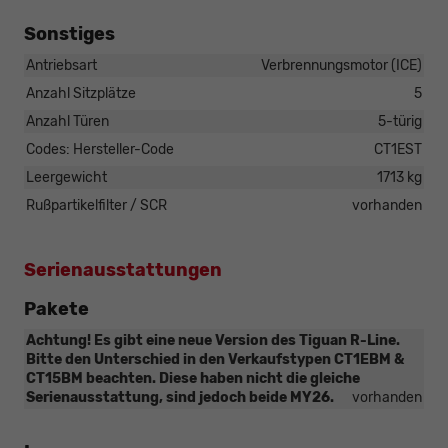
Sonstiges
Antriebsart
Verbrennungsmotor (ICE)
Anzahl Sitzplätze
5
Anzahl Türen
5-türig
Codes: Hersteller-Code
CT1EST
Leergewicht
1713 kg
Rußpartikelfilter / SCR
vorhanden
Serienausstattungen
Pakete
Achtung! Es gibt eine neue Version des Tiguan R-Line.
Bitte den Unterschied in den Verkaufstypen CT1EBM &
CT15BM beachten. Diese haben nicht die gleiche
Serienausstattung, sind jedoch beide MY26.
vorhanden