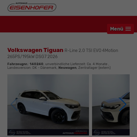
Menü
Volkswagen Tiguan
R-Line 2.0 TSI EVO 4Motion
265PS/195kW DSG7 2026
Fahrzeugnr.
:
140240
, unverbindliche Lieferzeit: Ca. 4 Monate ,
Landesversion: DK - Dänemark,
Neuwagen
, Zentrallager (extern)