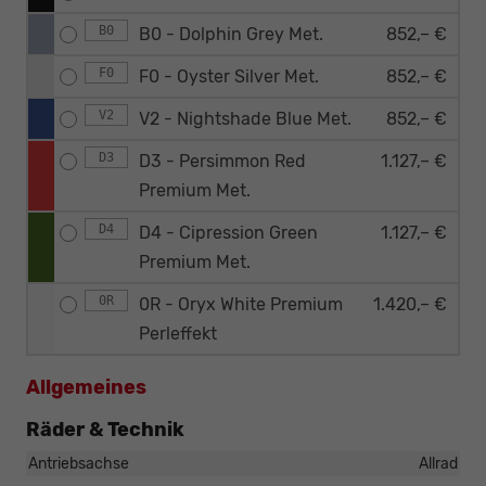
B0
B0 - Dolphin Grey Met.
852,– €
F0
F0 - Oyster Silver Met.
852,– €
V2
V2 - Nightshade Blue Met.
852,– €
D3
D3 - Persimmon Red
1.127,– €
Premium Met.
D4
D4 - Cipression Green
1.127,– €
Premium Met.
0R
0R - Oryx White Premium
1.420,– €
Perleffekt
Allgemeines
Räder & Technik
Antriebsachse
Allrad