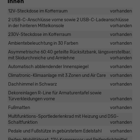
Innen
12V-Steckdose im Kofferraum
vorhanden
2 USB-C-Anschlüsse vorne sowie 2 USB-C-Ladeanschlüsse
in der hinteren Mittelkonsole
vorhanden
230V-Steckdose im Kofferraum
vorhanden
Ambientebeleuchtung in 30 Farben
vorhanden
Asymmetrische 60:40 geteilte Rücksitzbank, längsverstellbar,
mit Skidurchreiche und Armlehne
vorhanden
Automatisch abblendender Innenspiegel
vorhanden
Climatronic-Klimaanlage mit 3 Zonen und Air Care
vorhanden
Dachhimmel in Schwarz
vorhanden
Dekoreinlagen R-Line für Armaturentafel sowie
Türverkleidungen vorne
vorhanden
Fußmatten
vorhanden
Multifunktions-Sportlederlenkrad mit Heizung und DSG-
Schaltfunktion
vorhanden
Pedale und Fußstütze in gebürstetem Edelstahl
vorhanden
Reifen-Mobilitätsset: 12V-Kompressor und Reifendichtmittel