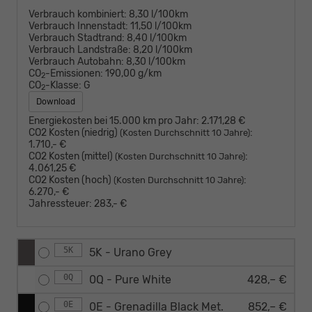
Verbrauch kombiniert:
8,30 l/100km
Verbrauch Innenstadt:
11,50 l/100km
Verbrauch Stadtrand:
8,40 l/100km
Verbrauch Landstraße:
8,20 l/100km
Verbrauch Autobahn:
8,30 l/100km
CO
-Emissionen:
190,00 g/km
2
CO
-Klasse:
G
2
Download
Energiekosten bei 15.000 km pro Jahr:
2.171,28 €
CO2 Kosten (niedrig)
:
(Kosten Durchschnitt 10 Jahre)
1.710,- €
CO2 Kosten (mittel)
:
(Kosten Durchschnitt 10 Jahre)
4.061,25 €
CO2 Kosten (hoch)
:
(Kosten Durchschnitt 10 Jahre)
6.270,- €
Jahressteuer:
283,- €
5K
5K - Urano Grey
0Q
0Q - Pure White
428,– €
0E
0E - Grenadilla Black Met.
852,– €