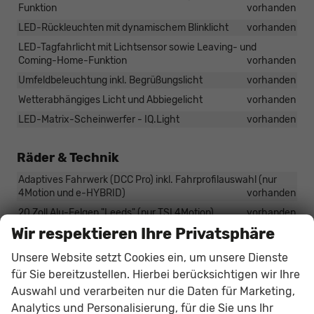
Funktion
vorhanden
LED-Rückleuchten mit dynamischem Blinklicht
vorhanden
LED-Tagfahrlicht mit Lichtsensor sowie Leaving- und
Coming-Home-Funktion
vorhanden
Umfeldbeleuchtung inkl. Begrüßungslicht
vorhanden
Wetterabhängiges Licht und Abbiegelicht
vorhanden
LED-Matrix-Scheinwerfer - IQ.Light
vorhanden
Räder & Technik
Adaptives Fahrwerk (DCC Pro) inkl. Fahrprofilauswahl (nur
4Motion und e-HYBRID)
vorhanden
20 Zoll Alu-Felgen "Leeds" (nur TSI 4Motion)
vorhanden
Wir respektieren Ihre Privatsphäre
19-Zoll Alufelgen "Coventry"
vorhanden
Unsere Website setzt Cookies ein, um unsere Dienste
für Sie bereitzustellen. Hierbei berücksichtigen wir Ihre
Optionale Extras
Auswahl und verarbeiten nur die Daten für Marketing,
Pakete
Analytics und Personalisierung, für die Sie uns Ihr