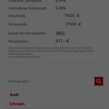
5,99%
Effektiver Jahreszins
5,74%
Gebundener Sollzinssatz
€
Anzahlung
€
Schlussrate
Anzahl der Monatsraten
517,– €
Monatsraten
Bei einem Nettodarlehensbetrag von 5.000,- EUR erhalten zwei Drittel der
Kunden einen effektiven Jahreszins von 5,99% oder günstiger (gebundener
Sollzinssatz 5,74% p.a.
unverbindliche Berechnung
Fahrzeugnr.
Audi
Citroën