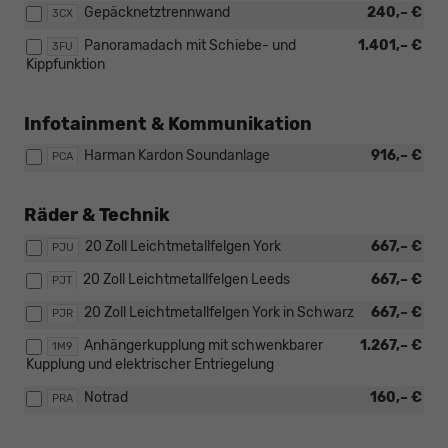
Gepäcknetztrennwand
240,– €
3CX
Panoramadach mit Schiebe- und
1.401,– €
3FU
Kippfunktion
Infotainment & Kommunikation
Harman Kardon Soundanlage
916,– €
PCA
Räder & Technik
20 Zoll Leichtmetallfelgen York
667,– €
PJU
20 Zoll Leichtmetallfelgen Leeds
667,– €
PJT
20 Zoll Leichtmetallfelgen York in Schwarz
667,– €
PJR
Anhängerkupplung mit schwenkbarer
1.267,– €
1M9
Kupplung und elektrischer Entriegelung
Notrad
160,– €
PRA