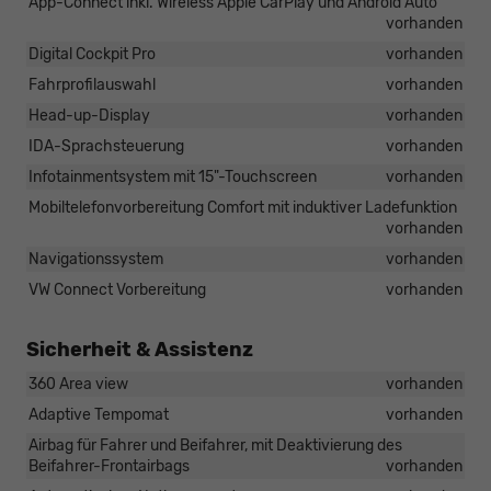
App-Connect inkl. Wireless Apple CarPlay und Android Auto
vorhanden
Digital Cockpit Pro
vorhanden
Fahrprofilauswahl
vorhanden
Head-up-Display
vorhanden
IDA-Sprachsteuerung
vorhanden
Infotainmentsystem mit 15"-Touchscreen
vorhanden
Mobiltelefonvorbereitung Comfort mit induktiver Ladefunktion
vorhanden
Navigationssystem
vorhanden
VW Connect Vorbereitung
vorhanden
Sicherheit & Assistenz
360 Area view
vorhanden
Adaptive Tempomat
vorhanden
Airbag für Fahrer und Beifahrer, mit Deaktivierung des
Beifahrer-Frontairbags
vorhanden